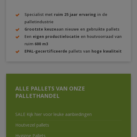
Specialist met
ruim 25 jaar ervaring
in de
palletindustrie
Grootste keuze
aan nieuwe en gebruikte pallets
Een
eigen productielocatie
en houtvoorraad van
ruim
600 m3
EPAL-gecertificeerde
pallets van
hoge kwaliteit
ALLE PALLETS VAN ONZE
PALLETHANDEL
SALE Kijk hier voor leuke aanbiedingen
Houtvezel pallets
Hygiëne Pallets