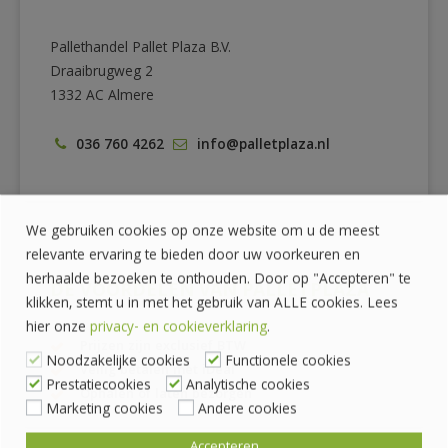
Pallethandel Pallet Plaza B.V.
Draaibrugweg 2
1332 AC Almere
036 760 4262
info@palletplaza.nl
We gebruiken cookies op onze website om u de meest
relevante ervaring te bieden door uw voorkeuren en
herhaalde bezoeken te onthouden. Door op "Accepteren" te
DE VOORDELEN VAN PALLETPLAZA
klikken, stemt u in met het gebruik van ALLE cookies. Lees
hier onze
privacy- en cookieverklaring
.
Prijzen zijn exclusief BTW
Noodzakelijke cookies
Functionele cookies
Veilig betalen met iDeal
Prestatiecookies
Analytische cookies
Ophalen of laten bezorgen
Marketing cookies
Andere cookies
Accepteren