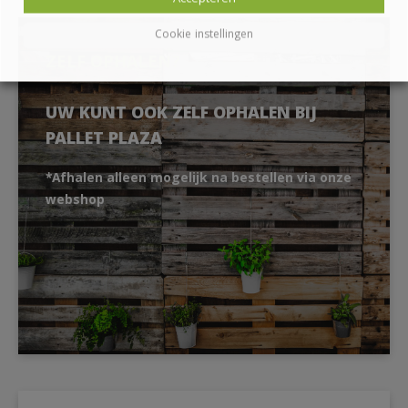
Cookie instellingen
ZELF OPHALEN?
UW KUNT OOK ZELF OPHALEN BIJ
PALLET PLAZA
*Afhalen alleen mogelijk na bestellen via onze
webshop