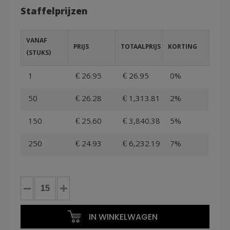
Staffelprijzen
VANAF
PRIJS
TOTAALPRIJS
KORTING
(STUKS)
1
€ 26.95
€ 26.95
0%
50
€ 26.28
€ 1,313.81
2%
150
€ 25.60
€ 3,840.38
5%
250
€ 24.93
€ 6,232.19
7%
Houten
legborden
ruw
IN WINKELWAGEN
vuren