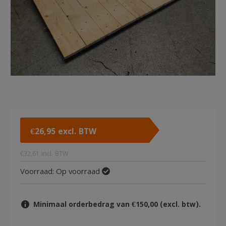
€
26,95
excl. BTW
€
32,61
incl. BTW
Voorraad:
Op voorraad
Minimaal orderbedrag van €150,00 (excl. btw).