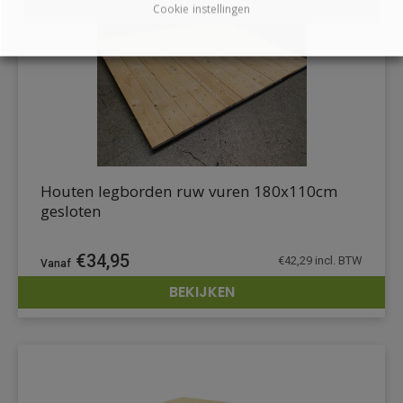
Cookie instellingen
Houten legborden ruw vuren 180x110cm
gesloten
€
34,95
€
42,29
incl. BTW
BEKIJKEN
DETAILS