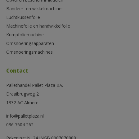
Opvul en beschermmiddelen
Bandeer- en wikkelmachines
Luchtkussenfolie
Machinefolie en handwikkelfolie
Krimpfoliemachine
Omsnoeringsapparaten
Omsnoeringsmachines
Contact
Pallethandel Pallet Plaza B.V.
Draaibrugweg 2
1332 AC Almere
info@palletplaza.nl
036 7604 262
Rekening: NL24 INGB 0007070888