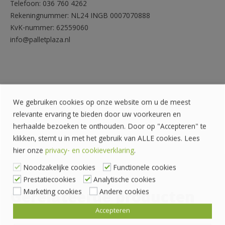
Telefoon: 036 760 4262
Rekeningnummer: NL24 INGB 0007070888
KvK-nummer: 62559060
info@palletplaza.nl
We gebruiken cookies op onze website om u de meest
relevante ervaring te bieden door uw voorkeuren en
herhaalde bezoeken te onthouden. Door op "Accepteren" te
klikken, stemt u in met het gebruik van ALLE cookies. Lees
hier onze
privacy- en cookieverklaring
.
Noodzakelijke cookies
Functionele cookies
Prestatiecookies
Analytische cookies
Marketing cookies
Andere cookies
Gerelateerde producten
Accepteren