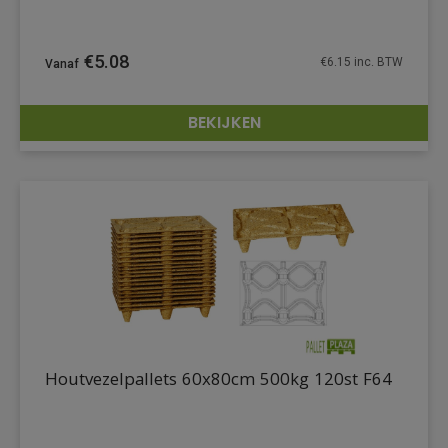
€
5.08
€
6.15
inc. BTW
BEKIJKEN
DETAILS
Houtvezelpallets 60x80cm 500kg 120st F64