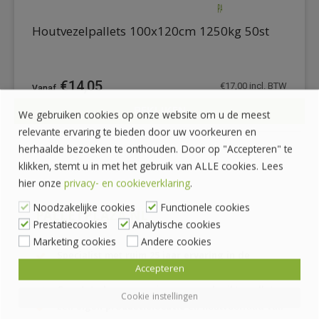
Houtvezelpallets 100x120cm 1250kg 50st
€
14,05
€
17,00
incl. BTW
BEKIJKEN
We gebruiken cookies op onze website om u de meest
DETAILS
relevante ervaring te bieden door uw voorkeuren en
herhaalde bezoeken te onthouden. Door op "Accepteren" te
klikken, stemt u in met het gebruik van ALLE cookies. Lees
hier onze
privacy- en cookieverklaring
.
Noodzakelijke cookies
Functionele cookies
PALLETPLAZA.NL
Prestatiecookies
Analytische cookies
Marketing cookies
Andere cookies
Specialist met
ruim 25 jaar ervaring
in de
Accepteren
palletindustrie
Grootste keuze
aan nieuwe en gebruikte pallets
Cookie instellingen
Een
eigen productielocatie
en houtvoorraad van