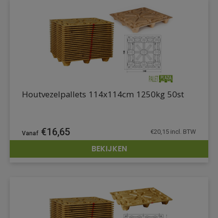
Houtvezelpallets 114x114cm 1250kg 50st
€
16,65
€
20,15
incl. BTW
BEKIJKEN
DETAILS