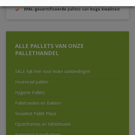
ruim
600 m3
EPAL-gecertificeerde
pallets van
hoge kwaliteit
ALLE PALLETS VAN ONZE
PALLETHANDEL
SALE Kijk hier voor leuke aanbiedingen
Houtvezel pallets
Hygiëne Pallets
Palletranden en Bakken
Vouwkist Pallet Plaza
Opzetframes en Gitterboxen