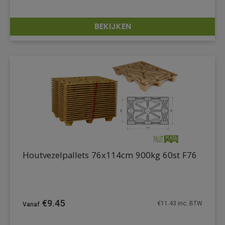
BEKIJKEN
DETAILS
Houtvezelpallets 76x114cm 900kg 60st F76
€
9.45
€
11.43
inc. BTW