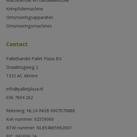
Machinefolie en handwikkelfolie
Krimpfoliemachine
Omsnoeringsapparaten
Omsnoeringsmachines
Contact
Pallethandel Pallet Plaza B.V.
Draaibrugweg 2
1332 AC Almere
info@palletplaza.nl
036 7604 262
Rekening: NL24 INGB 0007070888
KvK-nummer: 62559060
BTW-nummer: NL854865962B01