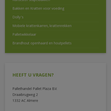
Kunststof stapelbakken
Bakken en Kratten voor voeding
Dolly’s
Mobiele krattenkarren, krattenrekken
Palletwikkelaar
Brandhout openhaard en houtpellets
HEEFT U VRAGEN?
Pallethandel Pallet Plaza B.V.
Draaibrugweg 2
1332 AC Almere