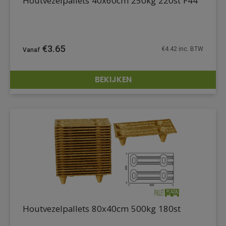
Houtvezelpallets 40x60cm 250kg 220st F44
€
3.65
€
4.42
inc. BTW
BEKIJKEN
DETAILS
Houtvezelpallets 80x40cm 500kg 180st