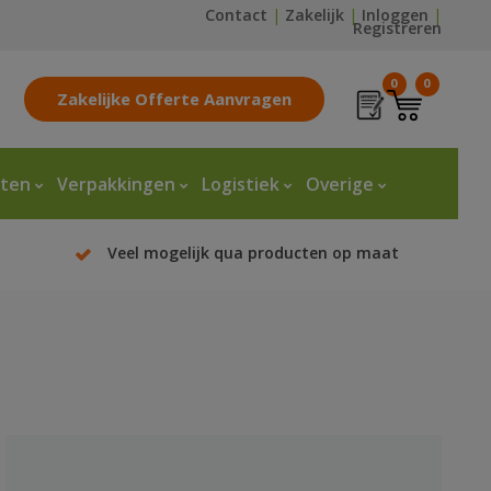
Contact
|
Zakelijk
|
Inloggen
|
Registreren
0
0
Zakelijke Offerte Aanvragen
tten
Verpakkingen
Logistiek
Overige
Veel mogelijk qua producten op maat