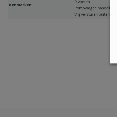
9 voeten
Kenmerken:
Pompwagen handelbaa
Vrij versturen buiten EU