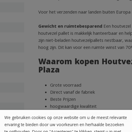
Voor het verzenden naar landen buiten Europa i
Gewicht en ruimtebesparend
Een houtvezel p
houtvezel pallet is makkelijk hanteerbaar en h
zijn niet-beladen houtvezelpallets nestbaar, wa
hoog zijn. Dit kan voor een ruimte winst van 7
Waarom kopen Houtveze
Plaza
Grote voorraad
Direct vanaf de fabriek
Beste Prijzen
hoogwaardige kwaliteit
Meer dan 30 jaar ervaring
We gebruiken cookies op onze website om u de meest relevante
Ruim assortiment in verschillende maten.
ervaring te bieden door uw voorkeuren en herhaalde bezoeken
Goede service