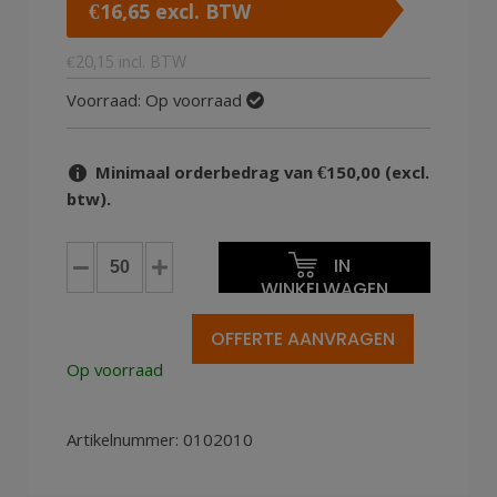
€
16,65
excl. BTW
€
20,15
incl. BTW
Voorraad:
Op voorraad
Minimaal orderbedrag van €150,00 (excl.
btw).
Houtvezelpallets
IN
114x114cm
WINKELWAGEN
1250kg
50st
OFFERTE AANVRAGEN
aantal
Op voorraad
Artikelnummer:
0102010