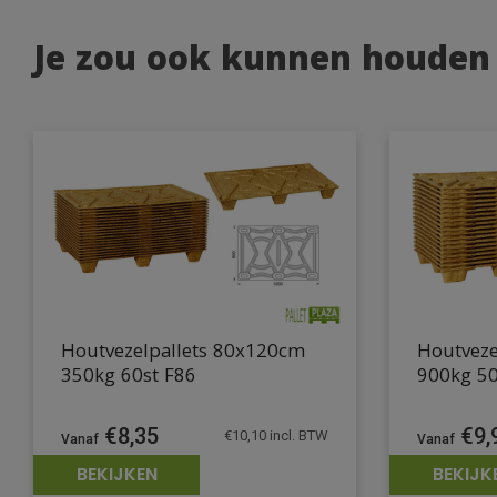
Je zou ook kunnen houden
Houtvezelpallets 80x120cm
Houtveze
350kg 60st F86
900kg 50
€
8,35
€
9,
€
10,10
incl. BTW
BEKIJKEN
BEKIJK