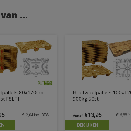
 van …
lpallets 80x120cm
Houtvezelpallets 100x1
st F8LF1
900kg 50st
95
€
13,95
€
12,04
incl. BTW
€
16,88
in
EN
BEKIJKEN