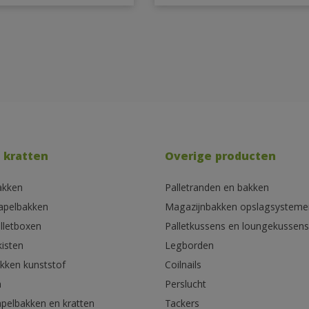
 kratten
Overige producten
akken
Palletranden en bakken
tapelbakken
Magazijnbakken opslagsysteme
lletboxen
Palletkussens en loungekussens
kisten
Legborden
akken kunststof
Coilnails
n
Perslucht
apelbakken en kratten
Tackers