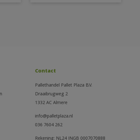
Contact
Pallethandel Pallet Plaza B.V.
n
Draaibrugweg 2
1332 AC Almere
info@palletplaza.nl
036 7604 262
Rekening: NL24 INGB 0007070888