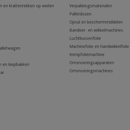
n en krattenrekken op wielen
Verpakkingsmaterialen
Palletdozen
Opvul en beschermmiddelen
Bandeer- en wikkelmachines
Luchtkussenfolie
Machinefolie en handwikkelfolie
palletwagen
Krimpfoliemachine
n
Omsnoeringsapparaten
n en kiepbakken
Omsnoeringsmachines
aar