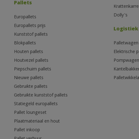
Pallets
Krattenkarre
Dolly’s
Europallets
Europallets prijs
Logistiek
Kunststof pallets
Blokpallets
Palletwagen
Houten pallets
Elektrische 
Houtvezel pallets
Pompwage
Piepschuim pallets
Kantelbakke
Nieuwe pallets
Palletwikkel
Gebruikte pallets
Gebruikte kunststof pallets
Statiegeld europallets
Pallet loungeset
Plaatmateriaal en hout
Pallet inkoop
Pallet verhuur