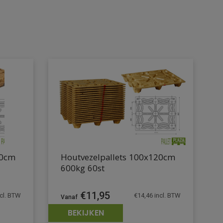
20cm
Houtvezelpallets 100x120cm
600kg 60st
€
11,95
cl. BTW
€
14,46
incl. BTW
BEKIJKEN