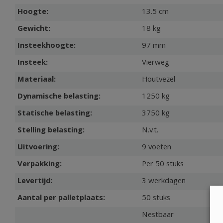
Hoogte:
13.5 cm
Gewicht:
18 kg
Insteekhoogte:
97 mm
Insteek:
Vierweg
Materiaal:
Houtvezel
Dynamische belasting:
1250 kg
Statische belasting:
3750 kg
Stelling belasting:
N.v.t.
Uitvoering:
9 voeten
Verpakking:
Per 50 stuks
Levertijd:
3 werkdagen
Aantal per palletplaats:
50 stuks
Nestbaar