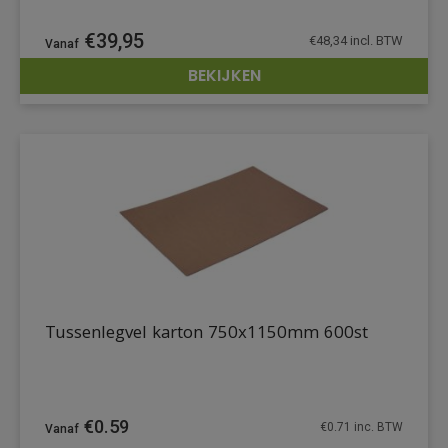
€
39,95
€
48,34
incl. BTW
BEKIJKEN
DETAILS
Tussenlegvel karton 750x1150mm 600st
€
0.59
€
0.71
inc. BTW