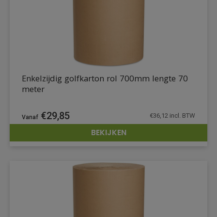
Enkelzijdig golfkarton rol 700mm lengte 70
meter
€
29,85
€
36,12
incl. BTW
BEKIJKEN
DETAILS