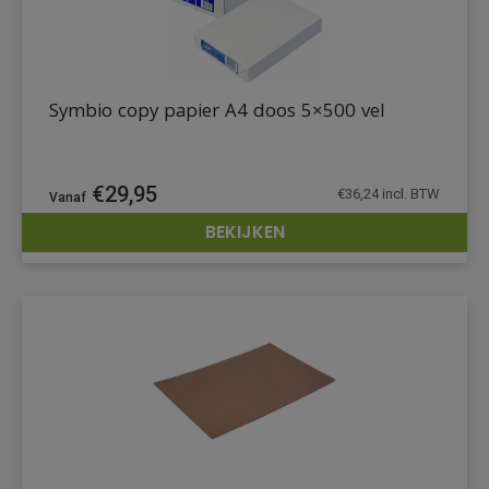
Symbio copy papier A4 doos 5×500 vel
€
29,95
€
36,24
incl. BTW
BEKIJKEN
DETAILS