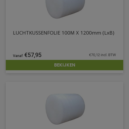
LUCHTKUSSENFOLIE 100M X 1200mm (LxB)
€
57,95
€
70,12
incl. BTW
BEKIJKEN
DETAILS