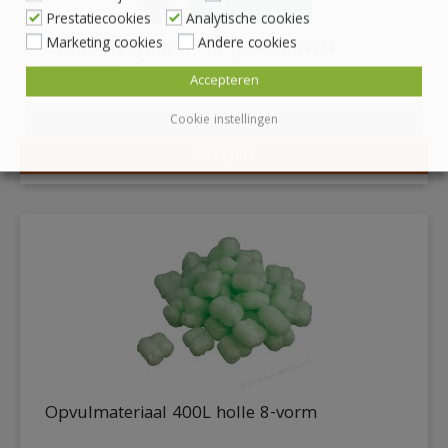
Prestatiecookies
Analytische cookies
Marketing cookies
Andere cookies
Omsnoeringsband PET groen diverse
formaten
Accepteren
Cookie instellingen
Op aanvraag
OFFERTE
DETAILS
Opvulmateriaal 400L holle 8-vorm