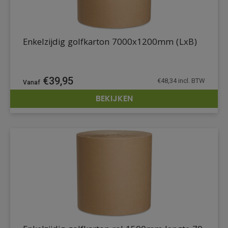
Enkelzijdig golfkarton 7000x1200mm (LxB)
€
39,95
€
48,34
incl. BTW
BEKIJKEN
DETAILS