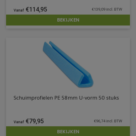
€
114,95
€
139,09
incl. BTW
BEKIJKEN
DETAILS
Schuimprofielen PE 58mm U-vorm 50 stuks
€
79,95
€
96,74
incl. BTW
BEKIJKEN
DETAILS