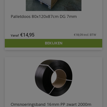
Palletdoos 80x120x87cm DG 7mm
€
14,95
€
18,09
incl. BTW
BEKIJKEN
DETAILS
Omsnoeringsband 16mm PP zwart 2000m