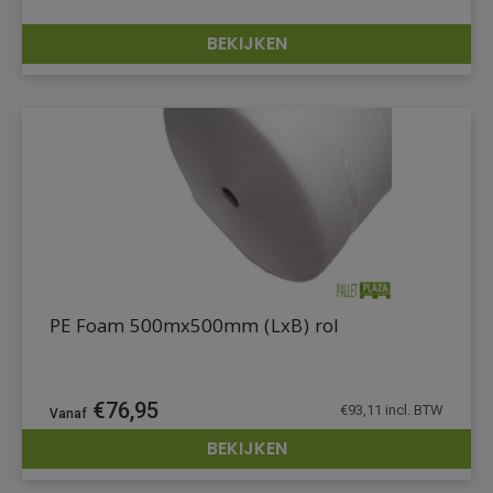
BEKIJKEN
DETAILS
PE Foam 500mx500mm (LxB) rol
€
76,95
€
93,11
incl. BTW
BEKIJKEN
DETAILS