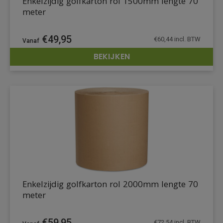
Enkelzijdig golfkarton rol 1500mm lengte 70
meter
€
49,95
€
60,44
incl. BTW
BEKIJKEN
DETAILS
Enkelzijdig golfkarton rol 2000mm lengte 70
meter
€
59,95
€
72,54
incl. BTW