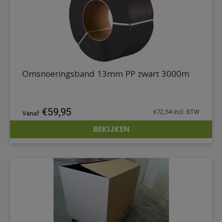
Omsnoeringsband 13mm PP zwart 3000m
€
59,95
€
72,54
incl. BTW
BEKIJKEN
DETAILS