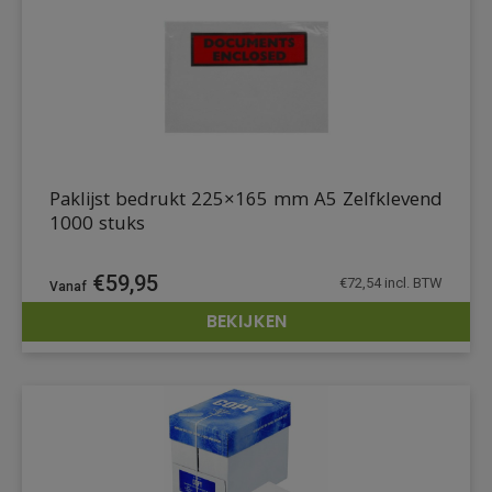
Paklijst bedrukt 225×165 mm A5 Zelfklevend
1000 stuks
€
59,95
€
72,54
incl. BTW
BEKIJKEN
DETAILS