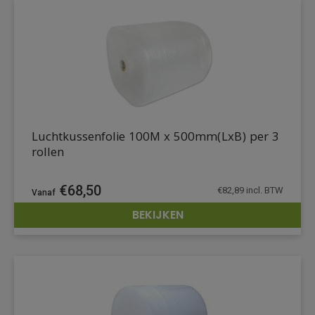
Luchtkussenfolie 100M x 500mm(LxB) per 3
rollen
€
68,50
€
82,89
incl. BTW
BEKIJKEN
DETAILS