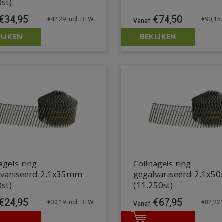
st)
€
74,50
€
34,95
€
90,15
€
42,29
incl. BTW
IJKEN
BEKIJKEN
agels ring
Coilnagels ring
lvaniseerd 2.1x35mm
gegalvaniseerd 2.1x
st)
(11.250st)
€
24,95
€
67,95
€
30,19
incl. BTW
€
82,22