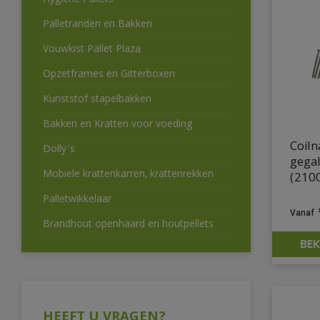
Hygiëne Pallets
Palletranden en Bakken
Vouwkist Pallet Plaza
Opzetframes en Gitterboxen
Kunststof stapelbakken
Bakken en Kratten voor voeding
Coiln
Dolly’s
gega
Mobiele krattenkarren, krattenrekken
(2100
Palletwikkelaar
Brandhout openhaard en houtpellets
BEK
HEEFT U VRAGEN?