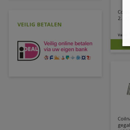
Coiln
2.1x
VEILIG BETALEN
BEK
Coiln
gega