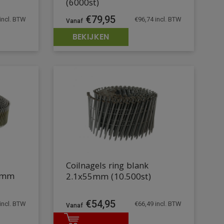
(6000st)
€
79,95
incl. BTW
€
96,74
incl. BTW
BEKIJKEN
Coilnagels ring blank
50mm
2.1x55mm (10.500st)
€
54,95
€
66,49
incl. BTW
incl. BTW