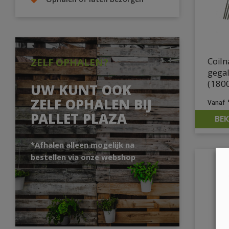
Ophalen of laten bezorgen
Coiln
ZELF OPHALEN?
gega
(1800
UW KUNT OOK
ZELF OPHALEN BIJ
PALLET PLAZA
BEK
*Afhalen alleen mogelijk na
bestellen via onze webshop