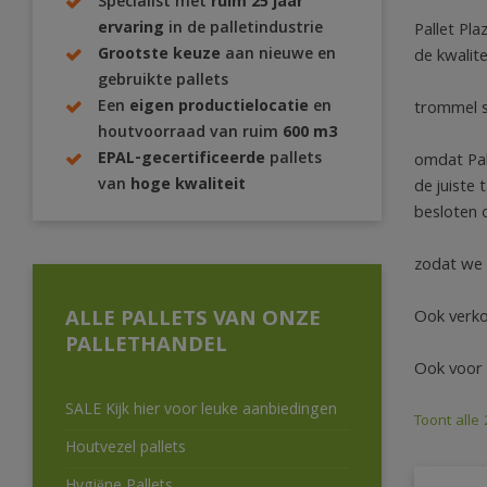
Specialist met
ruim 25 jaar
ervaring
in de palletindustrie
Pallet Pla
Grootste keuze
aan nieuwe en
de kwalite
gebruikte pallets
Een
eigen productielocatie
en
trommel s
houtvoorraad van ruim
600 m3
EPAL-gecertificeerde
pallets
omdat Pall
van
hoge kwaliteit
de juiste 
besloten 
zodat we 
ALLE PALLETS VAN ONZE
Ook verko
PALLETHANDEL
Ook voor T
SALE Kijk hier voor leuke aanbiedingen
Toont alle
Houtvezel pallets