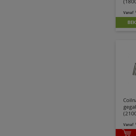
(1800
BEK
Coiln
gega
(2100