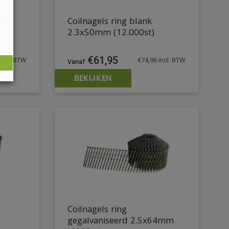
nk
Coilnagels ring blank
2.3x50mm (12.000st)
€
61,95
incl. BTW
€
74,96
incl. BTW
BEKIJKEN
Coilnagels ring
gegalvaniseerd 2.5x64mm