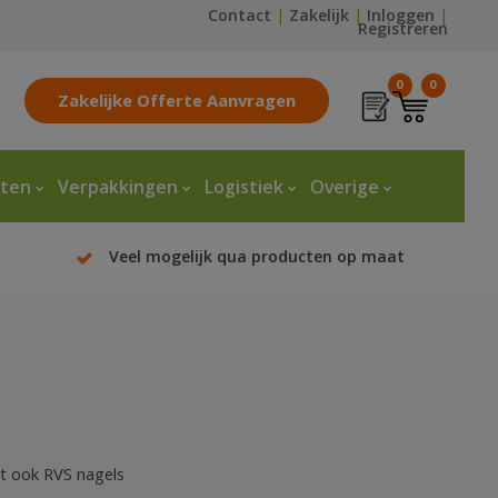
Contact
|
Zakelijk
|
Inloggen
|
Registreren
0
0
Zakelijke Offerte Aanvragen
tten
Verpakkingen
Logistiek
Overige
Veel mogelijk qua producten op maat
eit ook RVS nagels