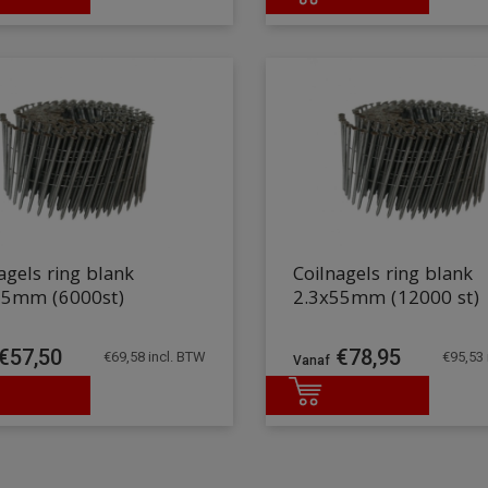
agels ring blank
Coilnagels ring blank
65mm (6000st)
2.3x55mm (12000 st)
€
57,50
€
78,95
€
69,58
incl. BTW
€
95,53