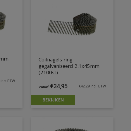
38mm
Coilnagels ring
gegalvaniseerd 2.1x45mm
(2100st)
inc. BTW
€
34,95
€
42,29
incl. BTW
BEKIJKEN