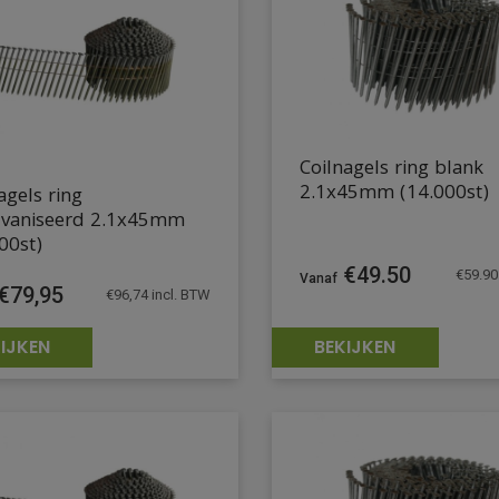
Coilnagels ring blank
2.1x45mm (14.000st)
agels ring
lvaniseerd 2.1x45mm
00st)
€
49.50
€
59.90
€
79,95
€
96,74
incl. BTW
IJKEN
BEKIJKEN