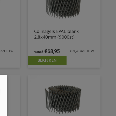
Coilnagels EPAL blank
2.8x40mm (9000st)
€
68,95
incl. BTW
€
83,43
incl. BTW
BEKIJKEN