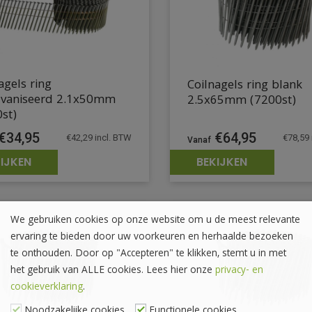
agels ring
Coilnagels ring blank
lvaniseerd 2.1x50mm
2.5x65mm (7200st)
st)
€
64,95
€
34,95
€
78,59
€
42,29
incl. BTW
IJKEN
BEKIJKEN
We gebruiken cookies op onze website om u de meest relevante
ervaring te bieden door uw voorkeuren en herhaalde bezoeken
te onthouden. Door op "Accepteren" te klikken, stemt u in met
het gebruik van ALLE cookies. Lees hier onze
privacy- en
cookieverklaring
.
Noodzakelijke cookies
Functionele cookies