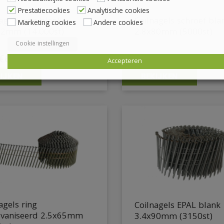
Prestatiecookies
Analytische cookies
agels ring blank
Coilnagels schroef bla
Marketing cookies
Andere cookies
32mm (14.000st)
2.8x80mm (5000st)
Cookie instellingen
€
65,50
€
66,95
€
79,26
incl. BTW
€
81,01
Accepteren
IJKEN
BEKIJKEN
agels ring
Coilnagels EPAL blank
lvaniseerd 2.5x65mm
3.4x90mm (3150st)