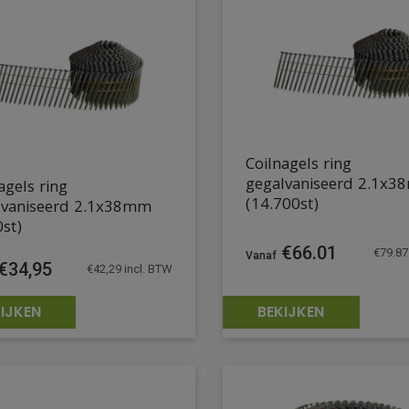
Coilnagels ring
gegalvaniseerd 2.1x
agels ring
(14.700st)
lvaniseerd 2.1x38mm
st)
€
66.01
€
79.87
€
34,95
€
42,29
incl. BTW
IJKEN
BEKIJKEN