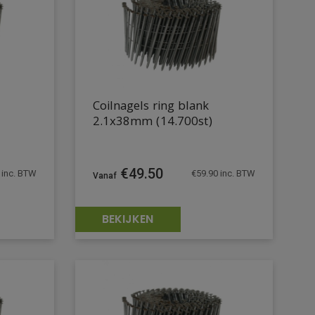
Coilnagels ring blank
2.1x38mm (14.700st)
€
49.50
inc. BTW
€
59.90
inc. BTW
BEKIJKEN