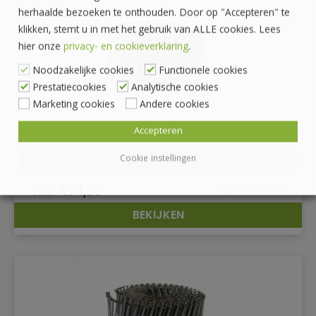
herhaalde bezoeken te onthouden. Door op "Accepteren" te
klikken, stemt u in met het gebruik van ALLE cookies. Lees
hier onze
privacy- en cookieverklaring
.
Noodzakelijke cookies
Functionele cookies
Prestatiecookies
Analytische cookies
Marketing cookies
Andere cookies
Accepteren
Coilnagels EPAL blank 3.4x90mm (3150st)
Cookie instellingen
€
74,50
€
90,15
incl. BTW
BEKIJKEN
DETAILS