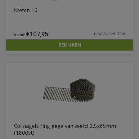
Nieten 16
€
107,95
€
130,62
incl. BTW
BEKIJKEN
DETAILS
Coilnagels ring gegalvaniseerd 2.5x65mm
(1800st)