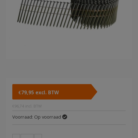
€
79,95
excl. BTW
€
96,74
incl. BTW
Voorraad:
Op voorraad
Coilnagels