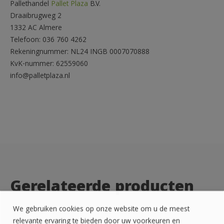
Pallethandel
Pallet Plaza
B.V.
Draaibrugweg 2
1332 AC Almere
Telefoon: 036 760 4262
Rekeningnummer: NL24 INGB 0007070888
KvK-nummer: 62559060
info@palletplaza.nl
Gerelateerde producten
We gebruiken cookies op onze website om u de meest
relevante ervaring te bieden door uw voorkeuren en