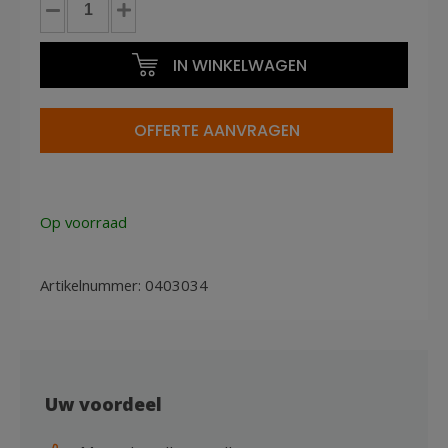
ring
gegalvaniseerd
IN WINKELWAGEN
2.1x45mm
(12.600st)
aantal
OFFERTE AANVRAGEN
Op voorraad
Artikelnummer:
0403034
Uw voordeel