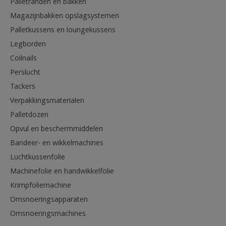
Palletranden en bakken
Magazijnbakken opslagsystemen
Palletkussens en loungekussens
Legborden
Coilnails
Perslucht
Tackers
Verpakkingsmaterialen
Palletdozen
Opvul en beschermmiddelen
Bandeer- en wikkelmachines
Luchtkussenfolie
Machinefolie en handwikkelfolie
Krimpfoliemachine
Omsnoeringsapparaten
Omsnoeringsmachines