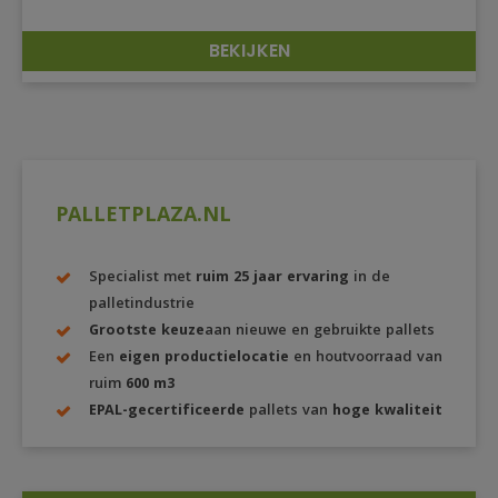
BEKIJKEN
DETAILS
PALLETPLAZA.NL
Specialist met
ruim 25 jaar ervaring
in de
palletindustrie
Grootste keuze
aan nieuwe en gebruikte pallets
Een
eigen productielocatie
en houtvoorraad van
ruim
600 m3
EPAL-gecertificeerde
pallets van
hoge kwaliteit