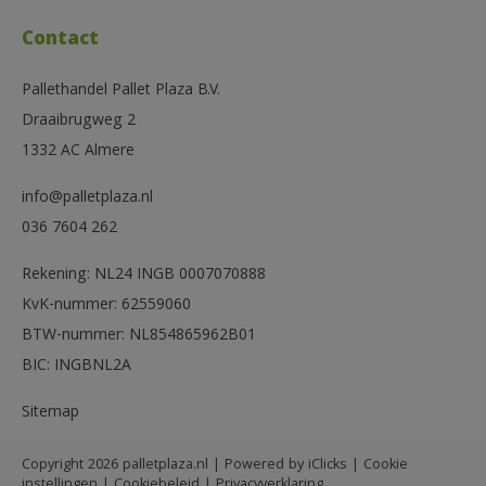
Contact
Pallethandel Pallet Plaza B.V.
Draaibrugweg 2
1332 AC Almere
info@palletplaza.nl
036 7604 262
Rekening: NL24 INGB 0007070888
KvK-nummer: 62559060
BTW-nummer: NL854865962B01
BIC: INGBNL2A
Sitemap
Copyright 2026 palletplaza.nl | Powered by
iClicks
|
Cookie
instellingen
|
Cookiebeleid
|
Privacyverklaring