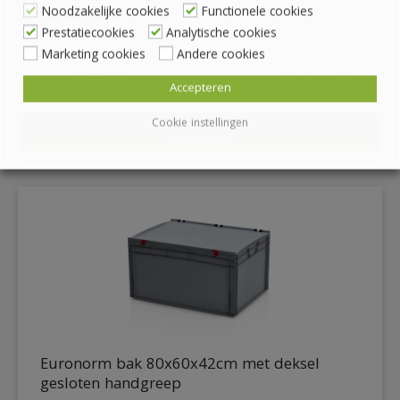
Noodzakelijke cookies
Functionele cookies
handgreep
Prestatiecookies
Analytische cookies
Marketing cookies
Andere cookies
€
37.95
€
45.92
inc. BTW
Accepteren
Cookie instellingen
BEKIJKEN
DETAILS
Euronorm bak 80x60x42cm met deksel
gesloten handgreep