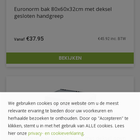
Euronorm bak 80x60x32cm met deksel
gesloten handgreep
€
37.95
€
45.92
inc. BTW
BEKIJKEN
DETAILS
We gebruiken cookies op onze website om u de meest
relevante ervaring te bieden door uw voorkeuren en
herhaalde bezoeken te onthouden. Door op "Accepteren" te
klikken, stemt u in met het gebruik van ALLE cookies. Lees
hier onze
privacy- en cookieverklaring
.
Euronorm bak 80x60x32cm met deksel open