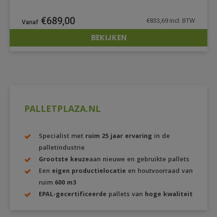
€
689,00
€
833,69
incl. BTW
BEKIJKEN
DETAILS
PALLETPLAZA.NL
Specialist met
ruim 25 jaar ervaring
in de
palletindustrie
Grootste keuze
aan nieuwe en gebruikte pallets
Een
eigen productielocatie
en houtvoorraad van
ruim
600 m3
EPAL-gecertificeerde
pallets van
hoge kwaliteit