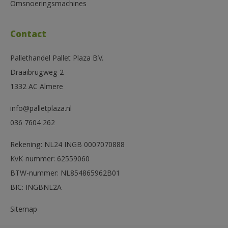
Omsnoeringsmachines
Contact
Pallethandel Pallet Plaza B.V.
Draaibrugweg 2
1332 AC Almere
info@palletplaza.nl
036 7604 262
Rekening: NL24 INGB 0007070888
KvK-nummer: 62559060
BTW-nummer: NL854865962B01
BIC: INGBNL2A
Sitemap