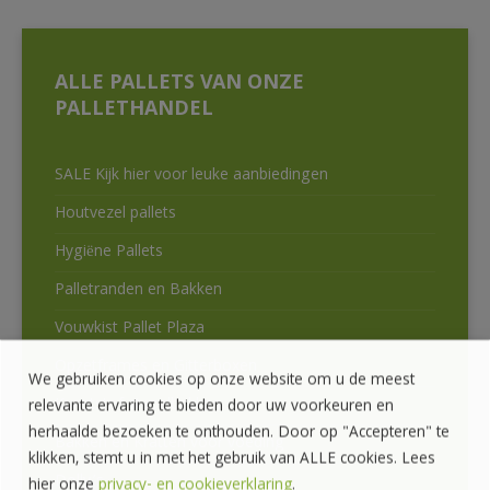
ALLE PALLETS VAN ONZE
PALLETHANDEL
SALE Kijk hier voor leuke aanbiedingen
Houtvezel pallets
Hygiëne Pallets
Palletranden en Bakken
Vouwkist Pallet Plaza
Opzetframes en Gitterboxen
We gebruiken cookies op onze website om u de meest
Kunststof stapelbakken
relevante ervaring te bieden door uw voorkeuren en
herhaalde bezoeken te onthouden. Door op "Accepteren" te
Bakken en Kratten voor voeding
klikken, stemt u in met het gebruik van ALLE cookies. Lees
Dolly’s
hier onze
privacy- en cookieverklaring
.