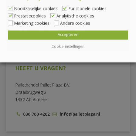
Mobiele krattenkarren, krattenrekken
Noodzakelijke cookies
Functionele cookies
Prestatiecookies
Analytische cookies
Palletwikkelaar
Marketing cookies
Andere cookies
Brandhout openhaard en houtpellets
Accepteren
Cookie instellingen
HEEFT U VRAGEN?
Pallethandel Pallet Plaza B.V.
Draaibrugweg 2
1332 AC Almere
036 760 4262
info@palletplaza.nl