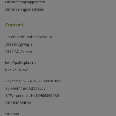
Omsnoeringsapparaten
Omsnoeringsmachines
Contact
Pallethandel Pallet Plaza B.V.
Draaibrugweg 2
1332 AC Almere
info@palletplaza.nl
036 7604 262
Rekening: NL24 INGB 0007070888
KvK-nummer: 62559060
BTW-nummer: NL854865962B01
BIC: INGBNL2A
Sitemap