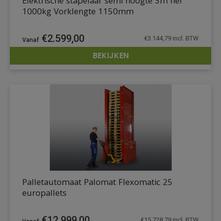
Elektrische stapelaar semi hoogte 3m hef
1000kg Vorklengte 1150mm
€
2.599,00
€
3.144,79
incl. BTW
BEKIJKEN
DETAILS
Palletautomaat Palomat Flexomatic 25
europallets
€
12.999,00
€
15.728,79
incl. BTW