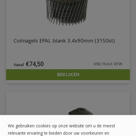
Coilnagels EPAL blank 3.4x90mm (3150st)
€
74,50
€
90,15
incl. BTW
BEKIJKEN
DETAILS
We gebruiken cookies op onze website om u de meest
relevante ervaring te bieden door uw voorkeuren en