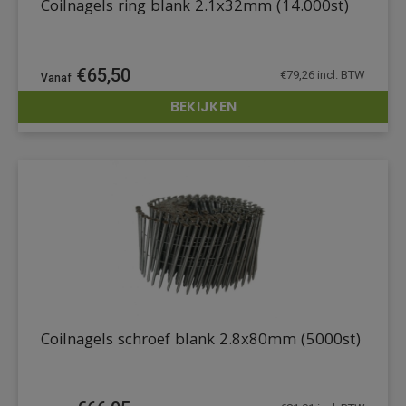
Coilnagels ring blank 2.1x32mm (14.000st)
€
65,50
€
79,26
incl. BTW
BEKIJKEN
DETAILS
Coilnagels schroef blank 2.8x80mm (5000st)