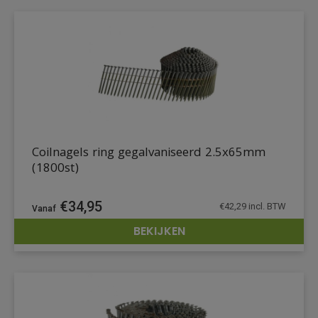
Coilnagels ring gegalvaniseerd 2.5x65mm
(1800st)
€
34,95
€
42,29
incl. BTW
BEKIJKEN
DETAILS