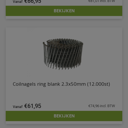
€
66,95
€
81,01
incl. BTW
BEKIJKEN
DETAILS
Coilnagels ring blank 2.3x50mm (12.000st)
€
61,95
€
74,96
incl. BTW
BEKIJKEN
DETAILS