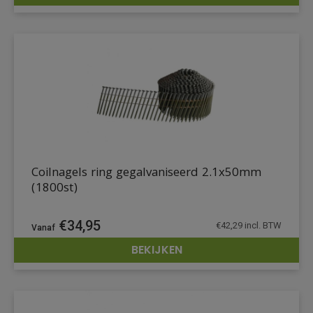
DETAILS
Coilnagels ring gegalvaniseerd 2.1x50mm
(1800st)
€
34,95
€
42,29
incl. BTW
BEKIJKEN
DETAILS