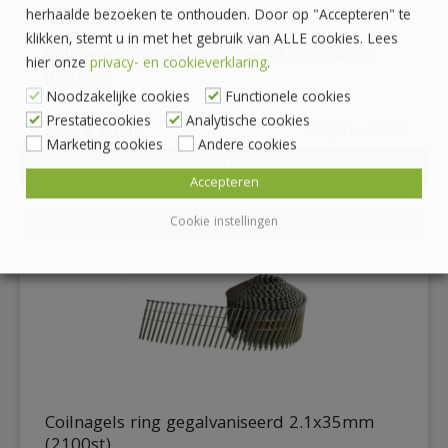
herhaalde bezoeken te onthouden. Door op "Accepteren" te
klikken, stemt u in met het gebruik van ALLE cookies. Lees
Coilnagels ring gegalvaniseerd 2.5x64mm
hier onze
privacy- en cookieverklaring
.
(6000st)
Noodzakelijke cookies
Functionele cookies
Prestatiecookies
Analytische cookies
€
79,95
€
96,74
incl. BTW
Marketing cookies
Andere cookies
BEKIJKEN
DETAILS
Accepteren
Cookie instellingen
Coilnagels ring gegalvaniseerd 2.1x35mm
(2100st)