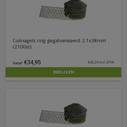
Coilnagels ring gegalvaniseerd 2.1x38mm
(2100st)
€
34,95
€
42,29
incl. BTW
BEKIJKEN
DETAILS