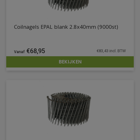
Coilnagels EPAL blank 2.8x40mm (9000st)
€
68,95
€
83,43
incl. BTW
BEKIJKEN
DETAILS