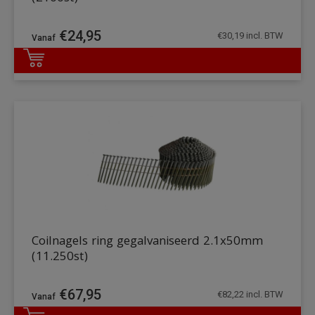
€
24,95
€
30,19
incl. BTW
DETAILS
Coilnagels ring gegalvaniseerd 2.1x50mm
(11.250st)
€
67,95
€
82,22
incl. BTW