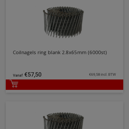
Coilnagels ring blank 2.8x65mm (6000st)
€
57,50
€
69,58
incl. BTW
DETAILS