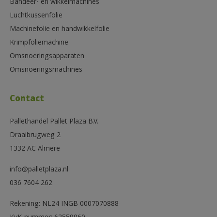
Bandeer- en wikkelmachines
Luchtkussenfolie
Machinefolie en handwikkelfolie
Krimpfoliemachine
Omsnoeringsapparaten
Omsnoeringsmachines
Contact
Pallethandel Pallet Plaza B.V.
Draaibrugweg 2
1332 AC Almere
info@palletplaza.nl
036 7604 262
Rekening: NL24 INGB 0007070888