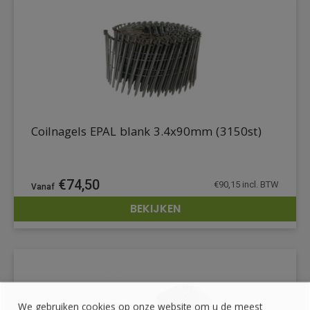
Coilnagels EPAL blank 3.4x90mm (3150st)
€
74,50
€
90,15
incl. BTW
BEKIJKEN
DETAILS
We gebruiken cookies op onze website om u de meest