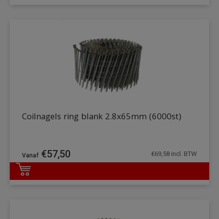
Coilnagels ring blank 2.8x65mm (6000st)
€
57,50
€
69,58
incl. BTW
DETAILS