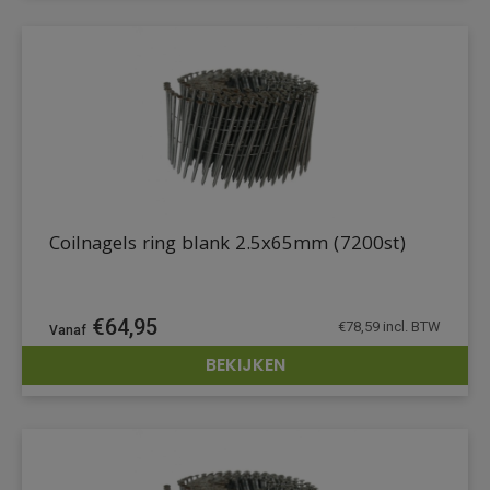
Coilnagels ring blank 2.5x65mm (7200st)
€
64,95
€
78,59
incl. BTW
BEKIJKEN
DETAILS