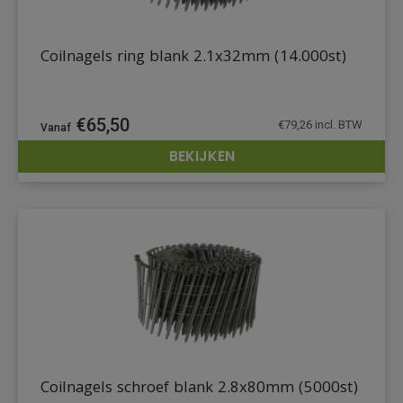
Coilnagels ring blank 2.1x32mm (14.000st)
€
65,50
€
79,26
incl. BTW
BEKIJKEN
DETAILS
Coilnagels schroef blank 2.8x80mm (5000st)