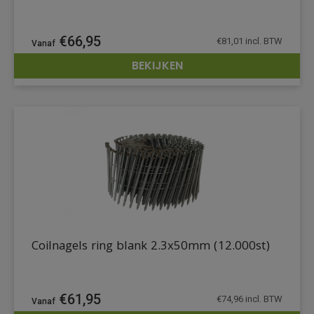
€
66,95
€
81,01
incl. BTW
BEKIJKEN
DETAILS
Coilnagels ring blank 2.3x50mm (12.000st)
€
61,95
€
74,96
incl. BTW