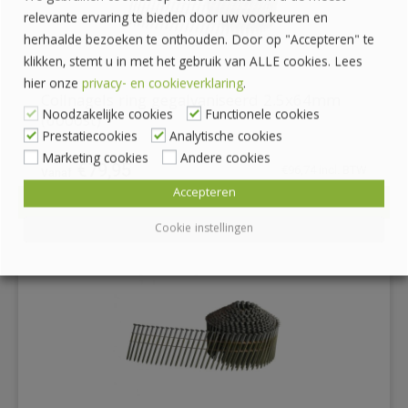
relevante ervaring te bieden door uw voorkeuren en
herhaalde bezoeken te onthouden. Door op "Accepteren" te
klikken, stemt u in met het gebruik van ALLE cookies. Lees
hier onze
privacy- en cookieverklaring
.
Coilnagels ring gegalvaniseerd 2.5x64mm
Noodzakelijke cookies
Functionele cookies
(6000st)
Prestatiecookies
Analytische cookies
Marketing cookies
Andere cookies
€
79,95
€
96,74
incl. BTW
Accepteren
BEKIJKEN
DETAILS
Cookie instellingen