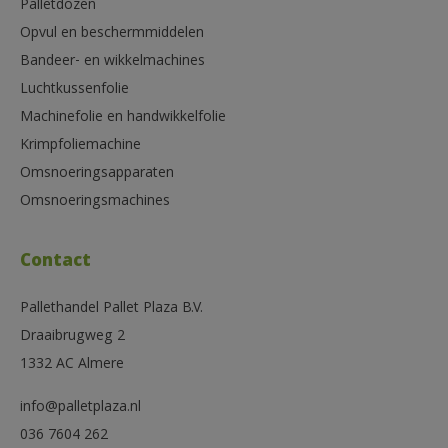
Palletdozen
Opvul en beschermmiddelen
Bandeer- en wikkelmachines
Luchtkussenfolie
Machinefolie en handwikkelfolie
Krimpfoliemachine
Omsnoeringsapparaten
Omsnoeringsmachines
Contact
Pallethandel Pallet Plaza B.V.
Draaibrugweg 2
1332 AC Almere
info@palletplaza.nl
036 7604 262