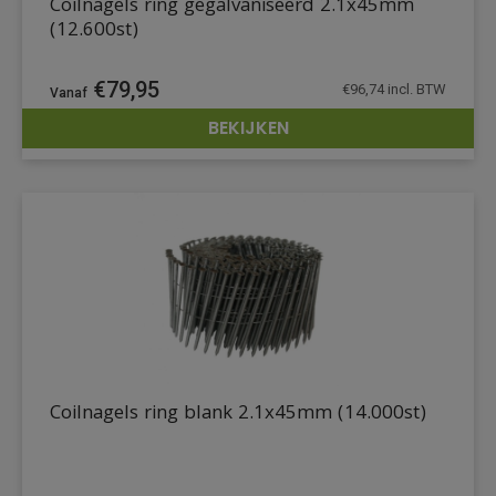
Coilnagels ring gegalvaniseerd 2.1x45mm
(12.600st)
€
79,95
€
96,74
incl. BTW
BEKIJKEN
DETAILS
Coilnagels ring blank 2.1x45mm (14.000st)