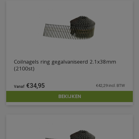
Coilnagels ring gegalvaniseerd 2.1x38mm
(2100st)
€
34,95
€
42,29
incl. BTW
BEKIJKEN
DETAILS