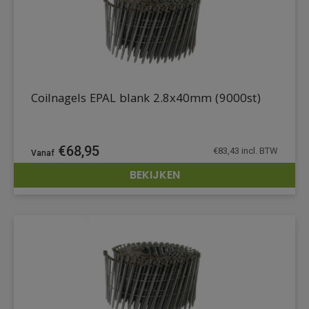
Coilnagels EPAL blank 2.8x40mm (9000st)
€
68,95
€
83,43
incl. BTW
BEKIJKEN
DETAILS