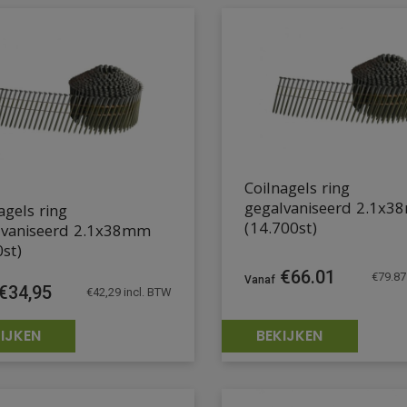
Coilnagels ring
gegalvaniseerd 2.1x
agels ring
(14.700st)
lvaniseerd 2.1x38mm
st)
€
66.01
€
79.87
€
34,95
€
42,29
incl. BTW
IJKEN
BEKIJKEN