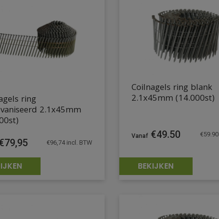
Coilnagels ring blank
2.1x45mm (14.000st)
agels ring
lvaniseerd 2.1x45mm
00st)
€
49.50
€
59.90
€
79,95
€
96,74
incl. BTW
IJKEN
BEKIJKEN