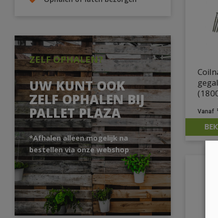
Ophalen of laten bezorgen
ZELF OPHALEN?
Coiln
gega
UW KUNT OOK
(1800
ZELF OPHALEN BIJ
PALLET PLAZA
BEK
*Afhalen alleen mogelijk na
bestellen via onze webshop