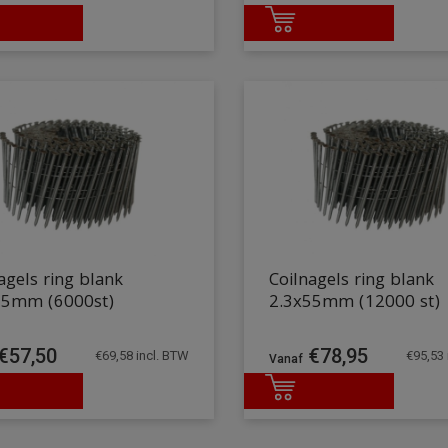
agels ring blank
Coilnagels ring blank
65mm (6000st)
2.3x55mm (12000 st)
€
57,50
€
78,95
€
69,58
incl. BTW
€
95,53