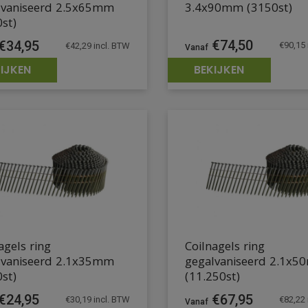
lvaniseerd 2.5x65mm
3.4x90mm (3150st)
st)
€
74,50
€
34,95
€
90,15
€
42,29
incl. BTW
IJKEN
BEKIJKEN
agels ring
Coilnagels ring
lvaniseerd 2.1x35mm
gegalvaniseerd 2.1x
st)
(11.250st)
€
24,95
€
67,95
€
30,19
incl. BTW
€
82,22