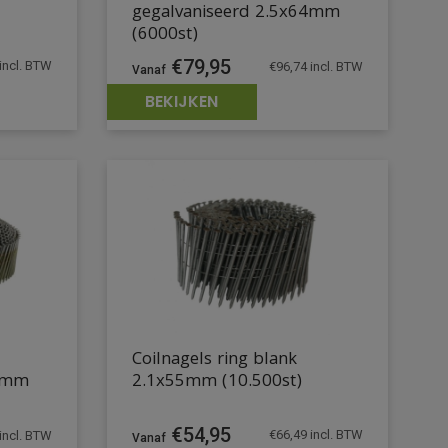
gegalvaniseerd 2.5x64mm
(6000st)
€
79,95
incl. BTW
€
96,74
incl. BTW
BEKIJKEN
Coilnagels ring blank
50mm
2.1x55mm (10.500st)
€
54,95
€
66,49
incl. BTW
incl. BTW