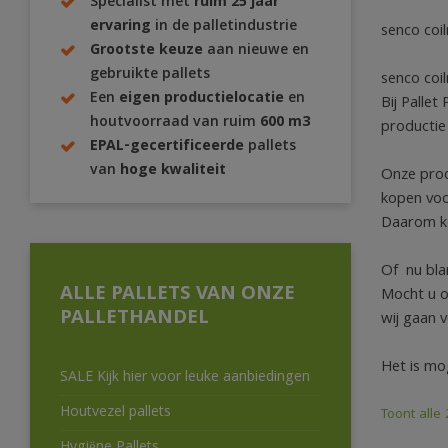
Specialist met
ruim 25 jaar
ervaring
in de palletindustrie
senco coil
Grootste keuze
aan nieuwe en
gebruikte pallets
senco coil
Een
eigen productielocatie
en
Bij Pallet
houtvoorraad van ruim
600 m3
productie
EPAL-gecertificeerde
pallets
van
hoge kwaliteit
Onze produ
kopen voo
Daarom kop
Of nu blan
ALLE PALLETS VAN ONZE
Mocht u o
PALLETHANDEL
wij gaan 
Het is mo
SALE Kijk hier voor leuke aanbiedingen
Houtvezel pallets
Toont alle