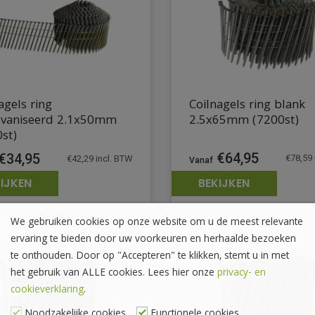
agels ring
Coilnagels ring blank
lvaniseerd 2.1x50mm
2.5x65mm (7200st)
st)
€
64,95
€
34,95
€
78,59
€
42,29
incl. BTW
IJKEN
BEKIJKEN
We gebruiken cookies op onze website om u de meest relevante
ervaring te bieden door uw voorkeuren en herhaalde bezoeken
te onthouden. Door op "Accepteren" te klikken, stemt u in met
het gebruik van ALLE cookies. Lees hier onze
privacy- en
cookieverklaring
.
Noodzakelijke cookies
Functionele cookies