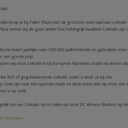
nails
nails koop je bij Pallet Plaza met de grootste voorraad aan coilnails
 Plaza weten wij als geen ander hoe belangrijk kwaliteit Coilnails zi
ctie levert jaarlijks ruim 500.000 pallets/kisten en gebruiken meer
r een goede prijs
en wij onze coilnails in bij Europese fabrieken zodat wij weten dat
ke RVS of gegalvaniseerde coilnails zoekt u vindt ze bij ons
p zoek zijn naar een speciale maat en deze staat niet op onze site 
voor u op zoek
gelijk om uw Coilnails op te halen op onze DC Almere (Buiten) op
 20 resultaten