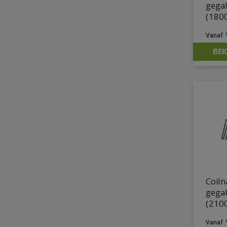
gega
(1800
BEK
Coiln
gega
(2100