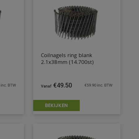
Coilnagels ring blank
2.1x38mm (14.700st)
€
49.50
inc. BTW
€
59.90
inc. BTW
BEKIJKEN