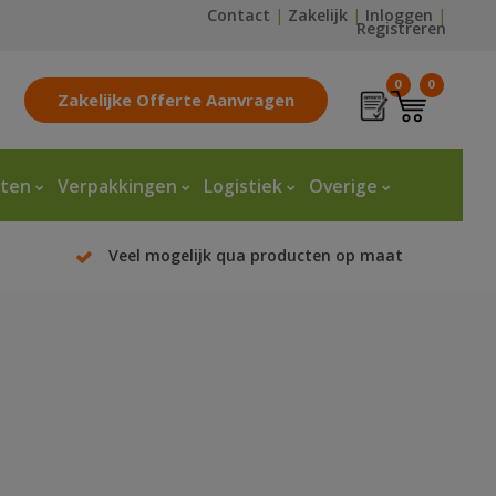
Contact
|
Zakelijk
|
Inloggen
|
Registreren
0
0
Zakelijke Offerte Aanvragen
tten
Verpakkingen
Logistiek
Overige
Veel mogelijk qua producten op maat