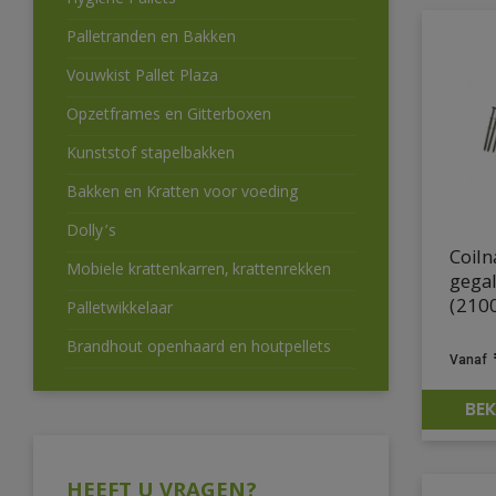
Hygiëne Pallets
Palletranden en Bakken
Vouwkist Pallet Plaza
Opzetframes en Gitterboxen
Kunststof stapelbakken
Bakken en Kratten voor voeding
Dolly’s
Coiln
Mobiele krattenkarren, krattenrekken
gega
(2100
Palletwikkelaar
Brandhout openhaard en houtpellets
BEK
HEEFT U VRAGEN?