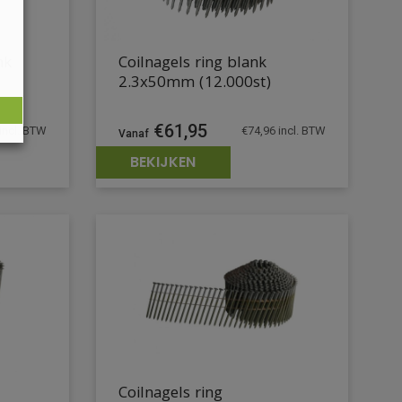
nk
Coilnagels ring blank
2.3x50mm (12.000st)
€
61,95
incl. BTW
€
74,96
incl. BTW
BEKIJKEN
Coilnagels ring