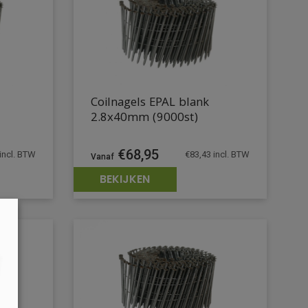
Coilnagels EPAL blank
2.8x40mm (9000st)
€
68,95
incl. BTW
€
83,43
incl. BTW
BEKIJKEN