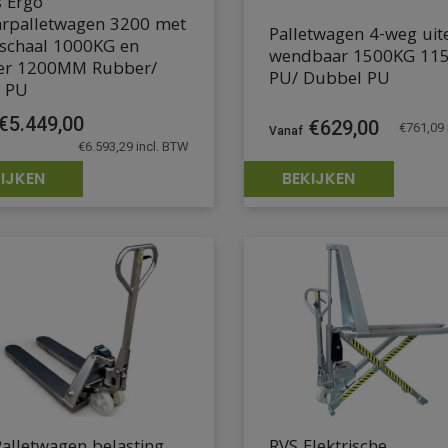
s Ergo
arpalletwagen 3200 met
Palletwagen 4-weg uit
schaal 1000KG en
wendbaar 1500KG 1
ter 1200MM Rubber/
PU/ Dubbel PU
l PU
€
5.449,00
€
629,00
€
761,09
€
6.593,29
incl. BTW
IJKEN
BEKIJKEN