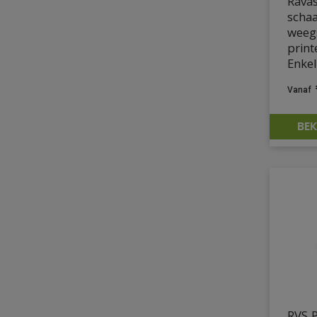
Rava
scha
weeg
prin
Enke
BEK