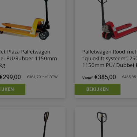
let Plaza Palletwagen
Palletwagen Rood met
el PU/Rubber 1150mm
“quicklift systeem”, 2
kg
1150mm PU/ Dubbel 
€
299,00
€
385,00
€
361,79
incl. BTW
€
465,85
IJKEN
BEKIJKEN