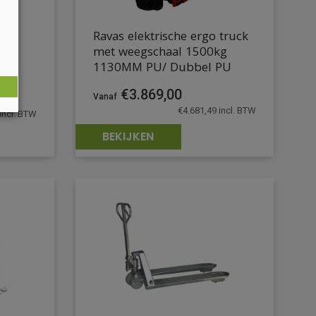
Ravas elektrische ergo truck
met weegschaal 1500kg
1130MM PU/ Dubbel PU
€
3.869,00
ge
€
4.681,49
incl. BTW
incl. BTW
BEKIJKEN
0,00.