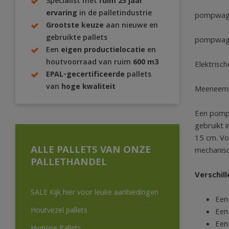
Specialist met
ruim 25 jaar
ervaring
in de palletindustrie
pompwag
Grootste keuze
aan nieuwe en
gebruikte pallets
pompwagen
Een
eigen productielocatie
en
houtvoorraad van ruim
600 m3
Elektris
EPAL-gecertificeerde
pallets
van
hoge kwaliteit
Meeneem
Een pompw
gebruikt 
15 cm. Vo
ALLE PALLETS VAN ONZE
mechanisc
PALLETHANDEL
Verschi
SALE Kijk hier voor leuke aanbiedingen
Een
Houtvezel pallets
Een
Een