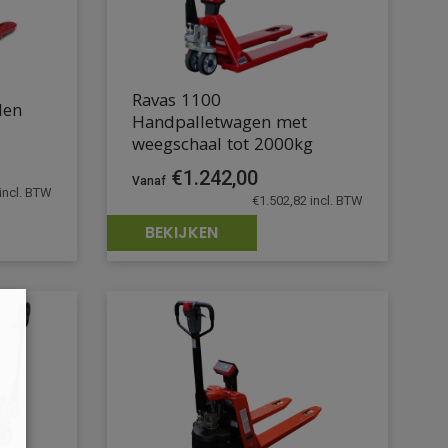
Ravas 1100
len
Handpalletwagen met
M
weegschaal tot 2000kg
€
1.242,00
incl. BTW
€
1.502,82
incl. BTW
BEKIJKEN