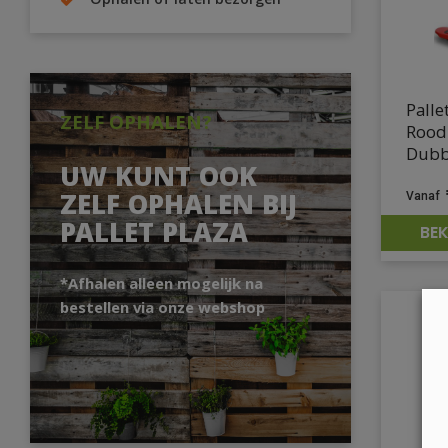
Ophalen of laten bezorgen
Palle
ZELF OPHALEN?
Rood
Dubb
UW KUNT OOK
ZELF OPHALEN BIJ
PALLET PLAZA
BEK
*Afhalen alleen mogelijk na
bestellen via onze webshop