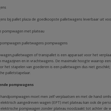
ens
s bij pallet plaza de goedkoopste palletwagens leverbaar uit voo
che pompwagen met plateau
pompwagen palletwagens pompwagens
agen,palletwagen of transpallet is een apparaat voor het verplaa
in magazijnen en in vrachtwagens. De maximale hoogte waarop e
or het stapelen van goederen is een palletwagen dus niet geschikt;
he palletstapelaar.
llende pompwagens
 handpompwagen moet men zelf verplaatsen en met de hand omho
 elektrisch aangedreven wagen (EPT) met plateau kan ook de perso
 elektrische pompwagen zonder plateau noodzaakt tot achter de wag