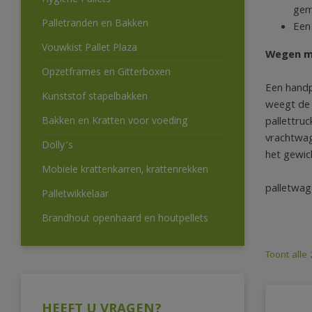
Hygiëne Pallets
gema
Palletranden en Bakken
Een
Vouwkist Pallet Plaza
Wegen m
Opzetframes en Gitterboxen
Een handp
Kunststof stapelbakken
weegt de 
pallettru
Bakken en Kratten voor voeding
vrachtwag
Dolly’s
het gewic
Mobiele krattenkarren, krattenrekken
palletwag
Palletwikkelaar
Brandhout openhaard en houtpellets
Toont alle
HEEFT U VRAGEN?