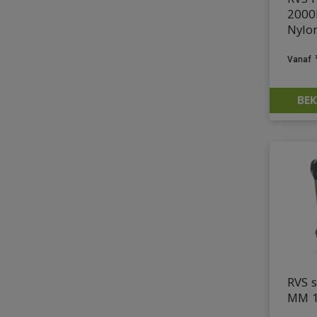
RVS P
2000
Nylo
BEK
RVS 
MM 1