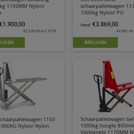
alletwagen belasting
RVS Elektrische
kg 1150MM Nylon/
schaarpalletwagen 1
n
1000kg Nylon/ PU
€
1.900,00
€
3.869,00
€
2.299,00
incl. BTW
€
4.681,49
IJKEN
BEKIJKEN
Schaarpalletwagen bel
schaarpalletwagen 1150
1000kg hoogte 800m
000KG Nylon/ Nylon
Vorklengte 1170MM N