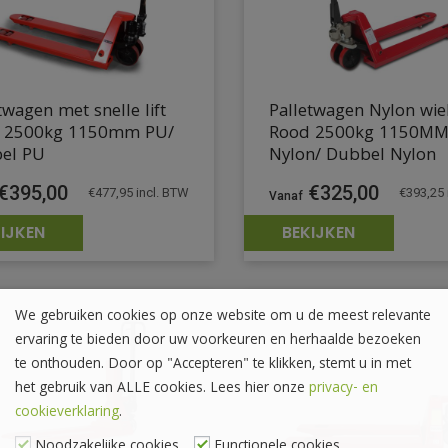
twagen met snelle lift
Palletwagen Nylon wie
 2500kg 1150mm PU/
Rood 2500kg 1150M
el PU
Nylon/ Dubbel Nylon
€
395,00
€
325,00
€
477,95
incl. BTW
€
393,25
IJKEN
BEKIJKEN
We gebruiken cookies op onze website om u de meest relevante
ervaring te bieden door uw voorkeuren en herhaalde bezoeken
te onthouden. Door op "Accepteren" te klikken, stemt u in met
het gebruik van ALLE cookies. Lees hier onze
privacy- en
cookieverklaring
.
Noodzakelijke cookies
Functionele cookies