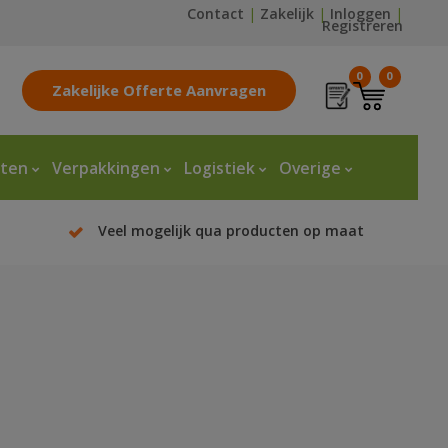
Contact
|
Zakelijk
|
Inloggen
|
Registreren
0
0
Zakelijke Offerte Aanvragen
tten
Verpakkingen
Logistiek
Overige
Veel mogelijk qua producten op maat