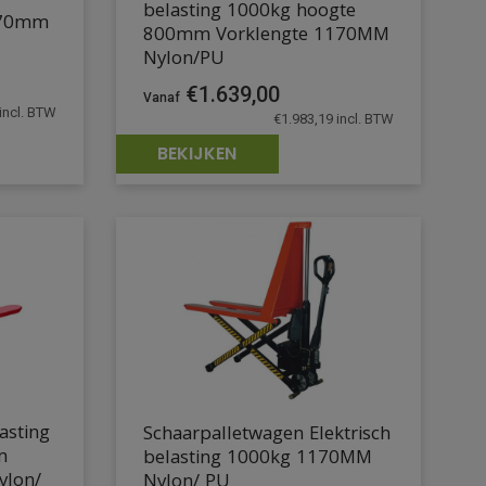
belasting 1000kg hoogte
170mm
800mm Vorklengte 1170MM
Nylon/PU
€
1.639,00
incl. BTW
€
1.983,19
incl. BTW
BEKIJKEN
asting
Schaarpalletwagen Elektrisch
m
belasting 1000kg 1170MM
ylon/
Nylon/ PU