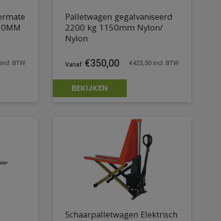
ermate
Palletwagen gegalvaniseerd
150MM
2200 kg 1150mm Nylon/
Nylon
€
350,00
incl. BTW
€
423,50
incl. BTW
BEKIJKEN
Schaarpalletwagen Elektrisch