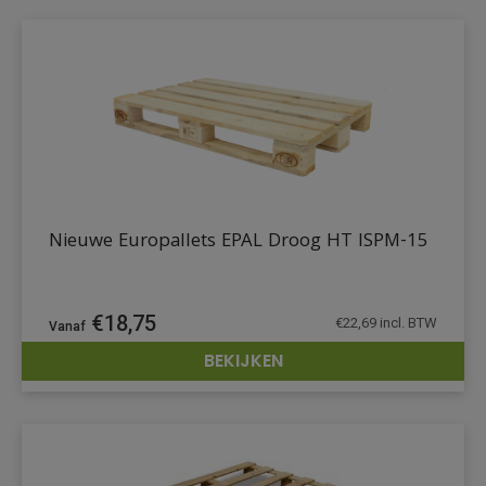
Nieuwe Europallets EPAL Droog HT ISPM-15
€
18,75
€
22,69
incl. BTW
BEKIJKEN
DETAILS