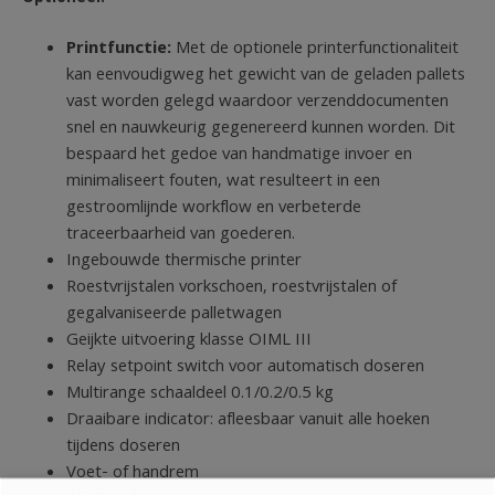
Printfunctie:
Met de optionele printerfunctionaliteit
kan eenvoudigweg het gewicht van de geladen pallets
vast worden gelegd waardoor verzenddocumenten
snel en nauwkeurig gegenereerd kunnen worden. Dit
bespaard het gedoe van handmatige invoer en
minimaliseert fouten, wat resulteert in een
gestroomlijnde workflow en verbeterde
traceerbaarheid van goederen.
Ingebouwde thermische printer
Roestvrijstalen vorkschoen, roestvrijstalen of
gegalvaniseerde palletwagen
Geijkte uitvoering klasse OIML III
Relay setpoint switch voor automatisch doseren
Multirange schaaldeel 0.1/0.2/0.5 kg
Draaibare indicator: afleesbaar vanuit alle hoeken
tijdens doseren
Voet- of handrem