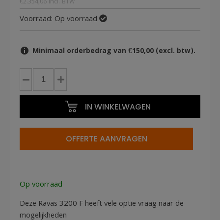
€
2.354,06
incl. BTW
Voorraad:
Op voorraad
Minimaal orderbedrag van €150,00 (excl. btw).
RAVAS
3200
met
IN WINKELWAGEN
weegschaal
en
optie
OFFERTE AANVRAGEN
met
printer
2000kg
aantal
Op voorraad
Deze Ravas 3200 F heeft vele optie vraag naar de
mogelijkheden