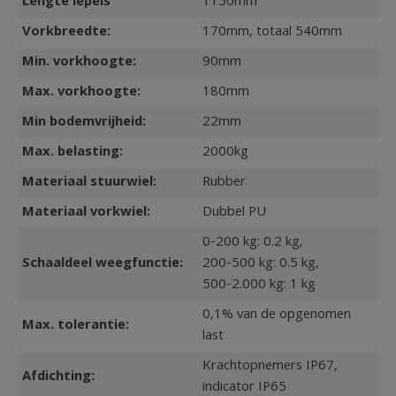
Lengte lepels
1150mm
Vorkbreedte:
170mm, totaal 540mm
Min. vorkhoogte:
90mm
Max. vorkhoogte:
180mm
Min bodemvrijheid:
22mm
Max. belasting:
2000kg
Materiaal stuurwiel:
Rubber
Materiaal vorkwiel:
Dubbel PU
0-200 kg: 0.2 kg,
Schaaldeel weegfunctie:
200-500 kg: 0.5 kg,
500-2.000 kg: 1 kg
0,1% van de opgenomen
Max. tolerantie:
last
Krachtopnemers IP67,
Afdichting:
indicator IP65