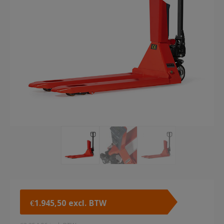
€
1.945,50
excl. BTW