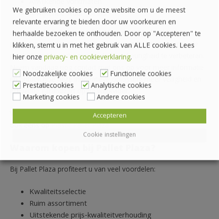
Afwijkende vorkmaten
We gebruiken cookies op onze website om u de meest
Afwijkende stuur- of las
relevante ervaring te bieden door uw voorkeuren en
Kies voor de Palletwagen RAVAS met weegschaal en
herhaalde bezoeken te onthouden. Door op "Accepteren" te
printeroptie om uw logistieke processen te optimaliseren, de
klikken, stemt u in met het gebruik van ALLE cookies. Lees
productiviteit te verhogen en de nauwkeurigheid te verbeteren.
hier onze
privacy- en cookieverklaring
.
Neem vandaag nog contact met ons op voor meer informatie
Noodzakelijke cookies
Functionele cookies
en ontdek hoe deze innovatieve oplossing meer veiligheid en
Prestatiecookies
Analytische cookies
efficiëntie garandeert op de werkvloer.
Marketing cookies
Andere cookies
Voor ons uitgebreide assortiment aan kunststof producten kijk
Accepteren
ook eens op
Plastic Pallet Plaza.
Cookie instellingen
Waarom kopen bij Pallet Plaza?
Bij Pallet Plaza profiteert u van veel voordelen:
Kwaliteitsselectie
Ruim assortiment
Uitstekende prijs-kwaliteitverhouding