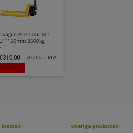
wagen Plaza dubbel
U 1150mm 2500kg
E
€
310,00
€
375,10
incl. BTW
 kratten
Overige producten