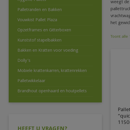
Hygiëne Pallets
weegt de 
pallettru
Palletranden en Bakken
vrachtwag
Vouwkist Pallet Plaza
het gewic
Opzetframes en Gitterboxen
Toont alle
Kunststof stapelbakken
Bakken en Kratten voor voeding
Dolly’s
Mobiele krattenkarren, krattenrekken
Palletwikkelaar
Brandhout openhaard en houtpellets
Pall
“quic
1150
HEEFT U VRAGEN?