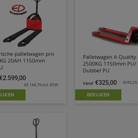
rische palletwagen pro
Palletwagen A Quality
KG 20AH 1150mm
2500KG 1150mm PU/
U
Dubbel PU
€
2.599,00
€
325,00
€
393,25
€
3.144,79
incl. BTW
IJKEN
BEKIJKEN