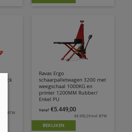
Ravas Ergo
 truck
schaarpalletwagen 3200 met
kg
weegschaal 1000KG en
PU
printer 1200MM Rubber/
Enkel PU
€
5.449,00
incl. BTW
€
6.593,29
incl. BTW
BEKIJKEN