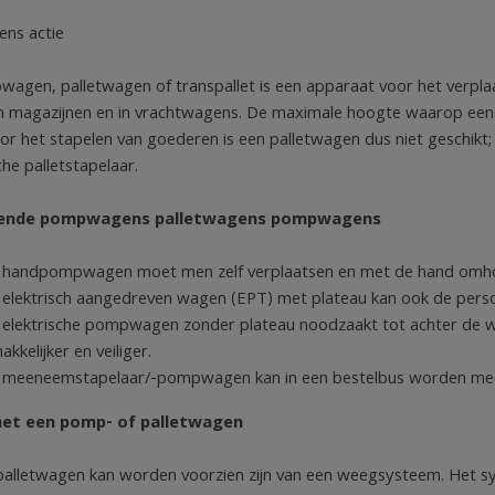
ens actie
agen, palletwagen of transpallet is een apparaat voor het verpla
in magazijnen en in vrachtwagens. De maximale hoogte waarop e
or het stapelen van goederen is een palletwagen dus niet geschikt;
he palletstapelaar.
llende pompwagens palletwagens pompwagens
 handpompwagen moet men zelf verplaatsen en met de hand omho
 elektrisch aangedreven wagen (EPT) met plateau kan ook de perso
 elektrische pompwagen zonder plateau noodzaakt tot achter de wag
kkelijker en veiliger.
 meeneemstapelaar/-pompwagen kan in een bestelbus worden m
et een pomp- of palletwagen
alletwagen kan worden voorzien zijn van een weegsysteem. Het sy