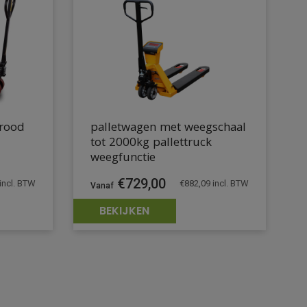
 rood
palletwagen met weegschaal
tot 2000kg pallettruck
weegfunctie
€
729,00
incl. BTW
€
882,09
incl. BTW
BEKIJKEN