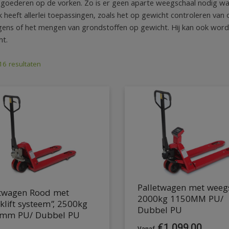
goederen op de vorken. Zo is er geen aparte weegschaal nodig w
ck heeft allerlei toepassingen, zoals het op gewicht controleren v
ens of het mengen van grondstoffen op gewicht. Hij kan ook worde
ht.
 16 resultaten
Palletwagen met weeg
etwagen Rood met
2000kg 1150MM PU/
klift systeem”, 2500kg
Dubbel PU
mm PU/ Dubbel PU
€
1.099,00