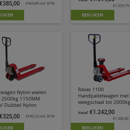
€
385,00
€
465,85
incl. BTW
€
1.329,79
IJKEN
BEKIJKEN
Ravas 1100
twagen Nylon wielen
Handpalletwagen met
 2500kg 1150MM
weegschaal tot 2000k
n/ Dubbel Nylon
€
1.242,00
€
325,00
€
393,25
incl. BTW
€
1.502,82
IJKEN
BEKIJKEN