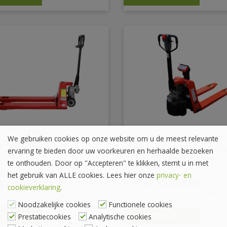
 IPT Essential
Ravas elektrische ergo
We gebruiken cookies op onze website om u de meest relevante
palletwagen met
met weegschaal 1500
ervaring te bieden door uw voorkeuren en herhaalde bezoeken
schaal
1130MM PU/ Dubbel 
te onthouden. Door op "Accepteren" te klikken, stemt u in met
99,00
het gebruik van ALLE cookies. Lees hier onze
privacy- en
€
3.869,00
pronkelijke
Huidige
€
1.250,00
cookieverklaring
.
prijs
€
4.681,49
€
1.512,50
incl. BTW
is:
Noodzakelijke cookies
Functionele cookies
99,00.
€1.250,00.
IJKEN
BEKIJKEN
Prestatiecookies
Analytische cookies