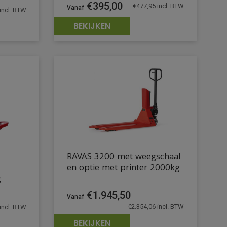
€
395,00
€
477,95
incl. BTW
incl. BTW
BEKIJKEN
RAVAS 3200 met weegschaal
en optie met printer 2000kg
g
€
1.945,50
€
2.354,06
incl. BTW
incl. BTW
BEKIJKEN