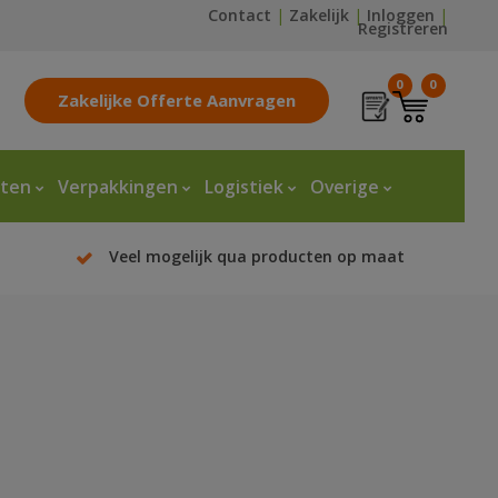
Contact
|
Zakelijk
|
Inloggen
|
Registreren
0
0
Zakelijke Offerte Aanvragen
tten
Verpakkingen
Logistiek
Overige
Veel mogelijk qua producten op maat