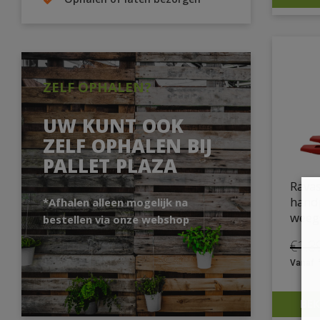
Ophalen of laten bezorgen
ZELF OPHALEN?
UW KUNT OOK
ZELF OPHALEN BIJ
PALLET PLAZA
Ravas
hand
*Afhalen alleen mogelijk na
weeg
bestellen via onze webshop
€
1.3
Oors
prijs
was:
€1.3
BEK