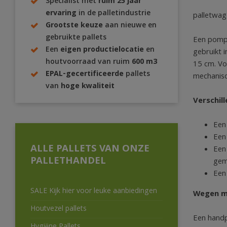
Specialist met
ruim 25 jaar
ervaring
in de palletindustrie
palletwag
Grootste keuze
aan nieuwe en
gebruikte pallets
Een pompw
Een
eigen productielocatie
en
gebruikt 
houtvoorraad van ruim
600 m3
15 cm. Vo
EPAL-gecertificeerde
pallets
mechanisc
van
hoge kwaliteit
Verschi
Een
Een
ALLE PALLETS VAN ONZE
Een
PALLETHANDEL
gema
Een
SALE Kijk hier voor leuke aanbiedingen
Wegen m
Houtvezel pallets
Een handp