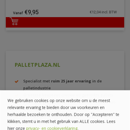
€
9,95
€
12,04
incl. BTW
DETAILS
PALLETPLAZA.NL
Specialist met
ruim 25 jaar ervaring
in de
palletindustrie
Grootste keuze
aan nieuwe en gebruikte pallets
We gebruiken cookies op onze website om u de meest
Een
eigen productielocatie
en houtvoorraad van
relevante ervaring te bieden door uw voorkeuren en
ruim
600 m3
herhaalde bezoeken te onthouden. Door op "Accepteren" te
EPAL-gecertificeerde
pallets van
hoge kwaliteit
klikken, stemt u in met het gebruik van ALLE cookies. Lees
hier onze
privacy- en cookieverklaring
.