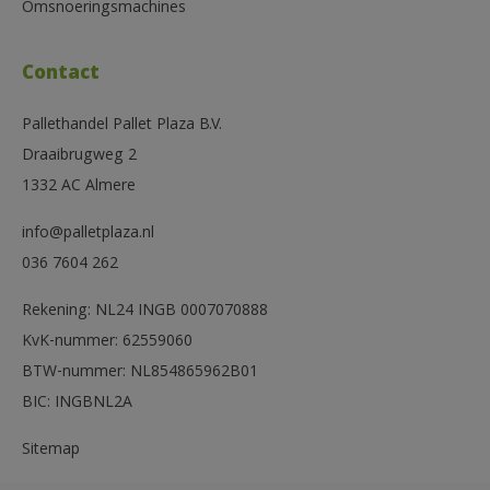
Omsnoeringsmachines
Contact
Pallethandel Pallet Plaza B.V.
Draaibrugweg 2
1332 AC Almere
info@palletplaza.nl
036 7604 262
Rekening: NL24 INGB 0007070888
KvK-nummer: 62559060
BTW-nummer: NL854865962B01
BIC: INGBNL2A
Sitemap