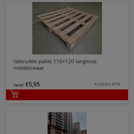
Gebruikte pallet 110×120 langloop
middelzwaar
€
5,95
€
7,20
incl. BTW
DETAILS