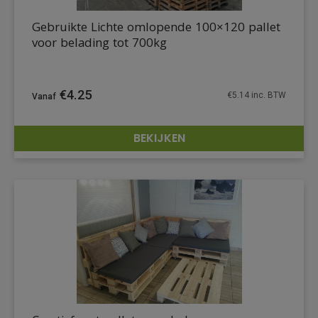
Gebruikte Lichte omlopende 100×120 pallet
voor belading tot 700kg
€
4.25
€
5.14
inc. BTW
BEKIJKEN
DETAILS