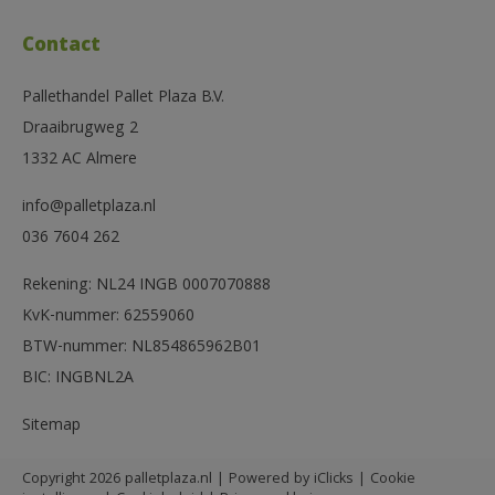
Contact
Pallethandel Pallet Plaza B.V.
Draaibrugweg 2
1332 AC Almere
info@palletplaza.nl
036 7604 262
Rekening: NL24 INGB 0007070888
KvK-nummer: 62559060
BTW-nummer: NL854865962B01
BIC: INGBNL2A
Sitemap
Copyright 2026 palletplaza.nl | Powered by
iClicks
|
Cookie