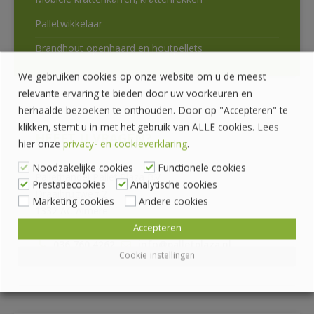
Mobiele krattenkarren, krattenrekken
Palletwikkelaar
Brandhout openhaard en houtpellets
We gebruiken cookies op onze website om u de meest
relevante ervaring te bieden door uw voorkeuren en
herhaalde bezoeken te onthouden. Door op "Accepteren" te
klikken, stemt u in met het gebruik van ALLE cookies. Lees
HEEFT U VRAGEN?
hier onze
privacy- en cookieverklaring
.
Noodzakelijke cookies
Functionele cookies
Pallethandel Pallet Plaza B.V.
Prestatiecookies
Analytische cookies
Draaibrugweg 2
Marketing cookies
Andere cookies
1332 AC Almere
Accepteren
036 760 4262
info@palletplaza.nl
Cookie instellingen