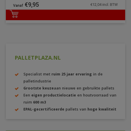
€
9,95
€
12,04
incl. BTW
DETAILS
PALLETPLAZA.NL
Specialist met
ruim 25 jaar ervaring
in de
palletindustrie
Grootste keuze
aan nieuwe en gebruikte pallets
Een
eigen productielocatie
en houtvoorraad van
ruim
600 m3
EPAL-gecertificeerde
pallets van
hoge kwaliteit