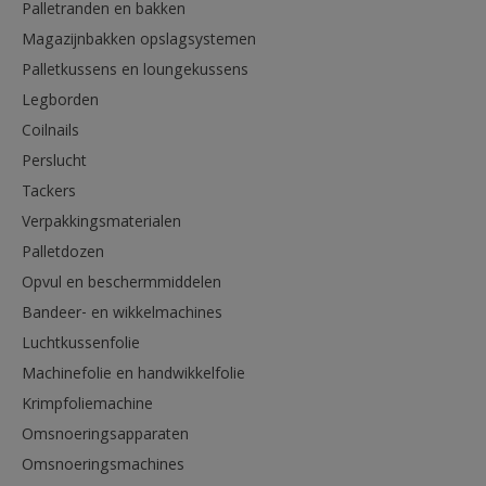
Palletranden en bakken
Magazijnbakken opslagsystemen
Palletkussens en loungekussens
Legborden
Coilnails
Perslucht
Tackers
Verpakkingsmaterialen
Palletdozen
Opvul en beschermmiddelen
Bandeer- en wikkelmachines
Luchtkussenfolie
Machinefolie en handwikkelfolie
Krimpfoliemachine
Omsnoeringsapparaten
Omsnoeringsmachines