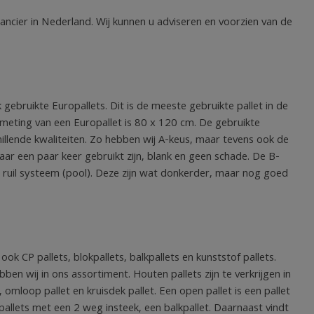
rancier in Nederland. Wij kunnen u adviseren en voorzien van de
 gebruikte Europallets. Dit is de meeste gebruikte pallet in de
meting van een Europallet is 80 x 120 cm. De gebruikte
chillende kwaliteiten. Zo hebben wij A-keus, maar tevens ook de
aar een paar keer gebruikt zijn, blank en geen schade. De B-
n ruil systeem (pool). Deze zijn wat donkerder, maar nog goed
ook CP pallets, blokpallets, balkpallets en kunststof pallets.
en wij in ons assortiment. Houten pallets zijn te verkrijgen in
, omloop pallet en kruisdek pallet. Een open pallet is een pallet
allets met een 2 weg insteek, een balkpallet. Daarnaast vindt