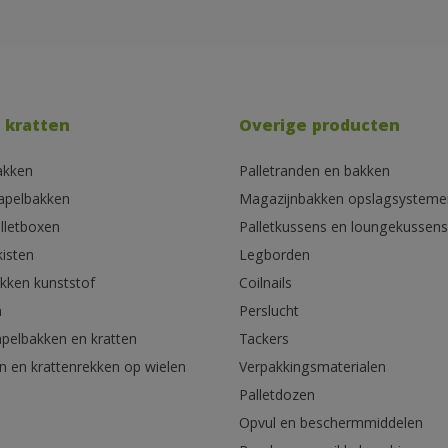
 kratten
Overige producten
akken
Palletranden en bakken
tapelbakken
Magazijnbakken opslagsysteme
lletboxen
Palletkussens en loungekussens
kisten
Legborden
akken kunststof
Coilnails
n
Perslucht
apelbakken en kratten
Tackers
n en krattenrekken op wielen
Verpakkingsmaterialen
Palletdozen
Opvul en beschermmiddelen