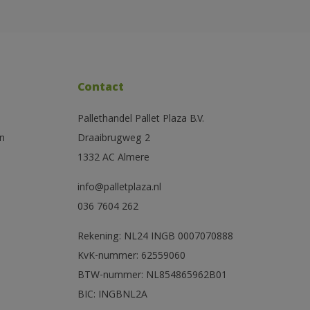
Contact
Pallethandel Pallet Plaza B.V.
n
Draaibrugweg 2
1332 AC Almere
info@palletplaza.nl
036 7604 262
Rekening: NL24 INGB 0007070888
KvK-nummer: 62559060
BTW-nummer: NL854865962B01
BIC: INGBNL2A