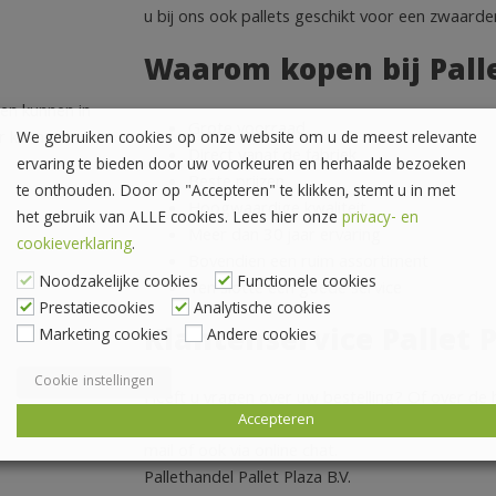
u bij ons ook pallets geschikt voor een zwaarder
Waarom kopen bij Palle
 en kunnen in
Grote voorraad
Er kunnen
We gebruiken cookies op onze website om u de meest relevante
Direct vanaf de fabriek
ervaring te bieden door uw voorkeuren en herhaalde bezoeken
Beste prijzen
te onthouden. Door op "Accepteren" te klikken, stemt u in met
Hoogwaardige kwaliteit
het gebruik van ALLE cookies. Lees hier onze
privacy- en
Meer dan 30 jaar ervaring
cookieverklaring
.
Bovendien een ruim assortiment
Noodzakelijke cookies
Functionele cookies
Ten slotte een goede service
Prestatiecookies
Analytische cookies
Klantenservice Pallet 
Marketing cookies
Andere cookies
Cookie instellingen
Heeft u vragen over uw bestelling? Of over de 
Accepteren
onze klantenservice. Wij zijn op werkdagen bere
mail of ook via online chat.
Pallethandel Pallet Plaza B.V.