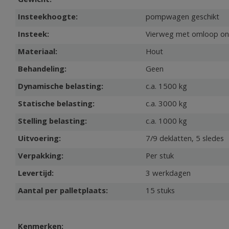
Gewicht:
Insteekhoogte:
pompwagen geschikt
Insteek:
Vierweg met omloop o
Materiaal:
Hout
Behandeling:
Geen
Dynamische belasting:
c.a. 1500 kg
Statische belasting:
c.a. 3000 kg
Stelling belasting:
c.a. 1000 kg
Uitvoering:
7/9 deklatten, 5 sledes
Verpakking:
Per stuk
Levertijd:
3 werkdagen
Aantal per palletplaats:
15 stuks
Kenmerken: