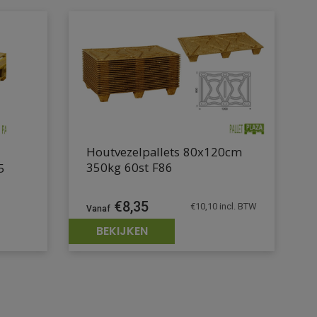
Houtvezelpallets 80x120cm
350kg 60st F86
5
€
8,35
€
10,10
incl. BTW
BEKIJKEN