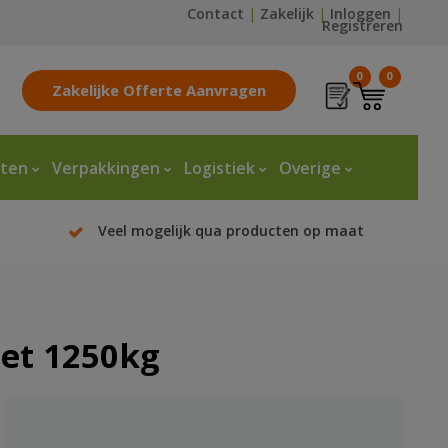
Contact
|
Zakelijk
|
Inloggen
|
Registreren
0
0
Zakelijke Offerte Aanvragen
tten
Verpakkingen
Logistiek
Overige
Veel mogelijk qua producten op maat
let 1250kg