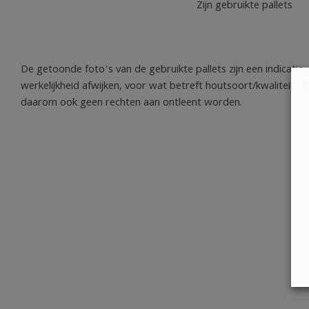
Zijn gebruikte pallets
De getoonde foto’s van de gebruikte pallets zijn een indicatie,
werkelijkheid afwijken, voor wat betreft houtsoort/kwaliteit . 
daarom ook geen rechten aan ontleent worden.