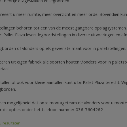
f bedrijf: etagevlakken en legborden.
reëert u meer ruimte, meer overzicht en meer orde. Bovendien kunt
ellingen behoren tot een van de meest gangbare opslagsystemen. Een
. Pallet Plaza levert legbordstellingen in diverse uitvoeringen en a
gborden of vlonders op elk gewenste maat voor in palletstellingen.
ceren uit eigen fabriek alle soorten houten vlonders voor in palle
iaal.
allen of ook voor kleine aantallen kunt u bij Pallet Plaza terecht.
gborden.
 een mogelijkheid dat onze montageteam de vlonders voor u monte
er de opties onder het telefoon nummer 036-7604262
5 resultaten