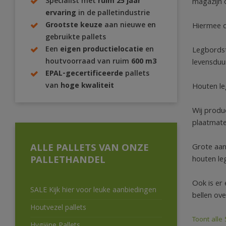
Specialist met
ruim 25 jaar
magazijn o
ervaring
in de palletindustrie
Grootste keuze
aan nieuwe en
Hiermee c
gebruikte pallets
Een
eigen productielocatie
en
Legbordst
houtvoorraad van ruim
600 m3
levensduur
EPAL-gecertificeerde
pallets
van
hoge kwaliteit
Houten le
Wij produ
plaatmater
ALLE PALLETS VAN ONZE
Grote aant
PALLETHANDEL
houten le
Ook is er
SALE Kijk hier voor leuke aanbiedingen
bellen ov
Houtvezel pallets
Toont alle 