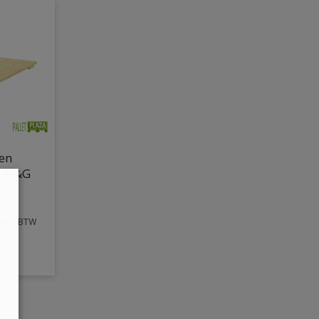
en
d M&G
incl. BTW