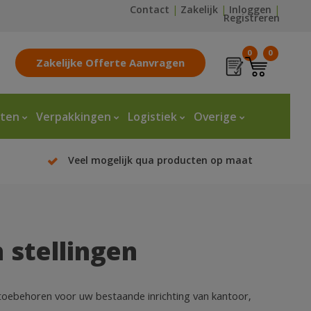
Contact
|
Zakelijk
|
Inloggen
|
Registreren
0
0
Zakelijke Offerte Aanvragen
tten
Verpakkingen
Logistiek
Overige
Veel mogelijk qua producten op maat
 stellingen
k toebehoren voor uw bestaande inrichting van kantoor,