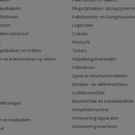
akken
Palletranden en bakken
tapelbakken
Magazijnbakken opslagsysteme
lletboxen
Palletkussens en loungekussens
kisten
Legborden
akken kunststof
Coilnails
n
Perslucht
apelbakken en kratten
Tackers
n en krattenrekken op wielen
Verpakkingsmaterialen
Palletdozen
Opvul en beschermmiddelen
Bandeer- en wikkelmachines
Luchtkussenfolie
Machinefolie en handwikkelfolie
palletwagen
Krimpfoliemachine
n
Omsnoeringsapparaten
n en kiepbakken
Omsnoeringsmachines
aar