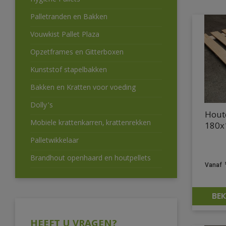
Hygiëne Pallets
Palletranden en Bakken
Vouwkist Pallet Plaza
Opzetframes en Gitterboxen
Kunststof stapelbakken
Bakken en Kratten voor voeding
Dolly’s
Hout
Mobiele krattenkarren, krattenrekken
180x
Palletwikkelaar
Brandhout openhaard en houtpellets
BEK
HEEFT U VRAGEN?