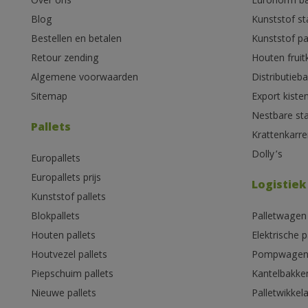
Over ons
Euronorm b
Blog
Kunststof s
Bestellen en betalen
Kunststof pa
Retour zending
Houten fruit
Algemene voorwaarden
Distributieb
Sitemap
Export kiste
Nestbare st
Pallets
Krattenkarre
Dolly’s
Europallets
Europallets prijs
Logistiek
Kunststof pallets
Blokpallets
Palletwagen
Houten pallets
Elektrische 
Houtvezel pallets
Pompwage
Piepschuim pallets
Kantelbakke
Nieuwe pallets
Palletwikkel