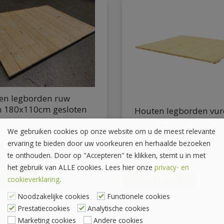
en legborden ruw
n 180x110cm gesloten
Houten legborden vur
270x110cm geschaaf
We gebruiken cookies op onze website om u de meest relevante
gesloten
ervaring te bieden door uw voorkeuren en herhaalde bezoeken
€
32.02
€
38.74
inc. BTW
€
84,95
te onthouden. Door op "Accepteren" te klikken, stemt u in met
€
102,79
het gebruik van ALLE cookies. Lees hier onze
privacy- en
IJKEN
BEKIJKEN
cookieverklaring
.
Noodzakelijke cookies
Functionele cookies
Prestatiecookies
Analytische cookies
Marketing cookies
Andere cookies