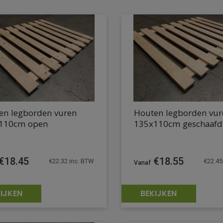
en legborden vuren
Houten legborden vur
110cm open
135x110cm geschaafd
€
18.45
€
18.55
€
22.32
inc. BTW
€
22.45
IJKEN
BEKIJKEN