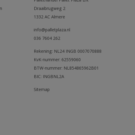
Pallethandel Pallet Plaza B.V.
n
Draaibrugweg 2
1332 AC Almere
info@palletplaza.nl
036 7604 262
Rekening: NL24 INGB 0007070888
KvK-nummer: 62559060
BTW-nummer: NL854865962B01
BIC: INGBNL2A
Sitemap