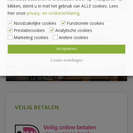
UW KUNT OOK ZELF OPHALEN BIJ
klikken, stemt u in met het gebruik van ALLE cookies. Lees
PALLET PLAZA
hier onze
privacy- en cookieverklaring
.
Noodzakelijke cookies
Functionele cookies
*Afhalen alleen mogelijk na bestellen via onze
Prestatiecookies
Analytische cookies
webshop
Marketing cookies
Andere cookies
Accepteren
Cookie instellingen
VEILIG BETALEN