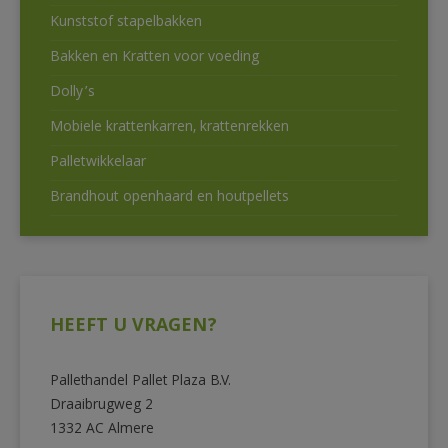
Kunststof stapelbakken
Bakken en Kratten voor voeding
Dolly’s
Mobiele krattenkarren, krattenrekken
Palletwikkelaar
Brandhout openhaard en houtpellets
HEEFT U VRAGEN?
Pallethandel Pallet Plaza B.V.
Draaibrugweg 2
1332 AC Almere