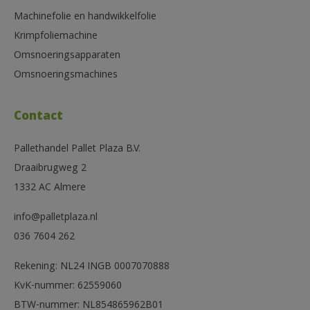
Machinefolie en handwikkelfolie
Krimpfoliemachine
Omsnoeringsapparaten
Omsnoeringsmachines
Contact
Pallethandel Pallet Plaza B.V.
Draaibrugweg 2
1332 AC Almere
info@palletplaza.nl
036 7604 262
Rekening: NL24 INGB 0007070888
KvK-nummer: 62559060
BTW-nummer: NL854865962B01