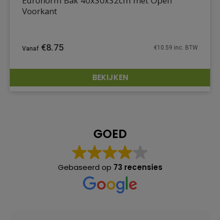
Euronorm Bak 40x30x32cm met Open
Voorkant
€
8.75
€
10.59
inc. BTW
BEKIJKEN
DETAILS
GOED
Gebaseerd op
73 recensies