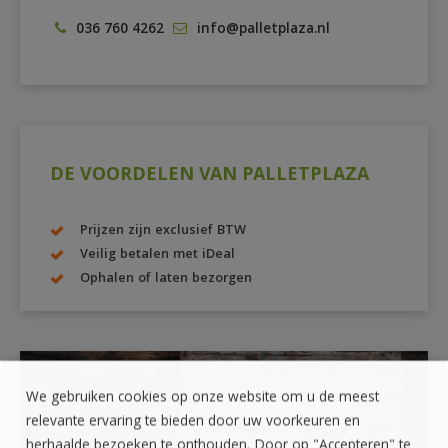
036 760 4262
info@palletplaza.nl
DE VOORDELEN VAN PALLETPLAZA
Prijzen zijn exclusief BTW
Veilig betalen met iDeal
Ophalen of laten bezorgen
We gebruiken cookies op onze website om u de meest
ZELF OPHALEN?
relevante ervaring te bieden door uw voorkeuren en
herhaalde bezoeken te onthouden. Door op "Accepteren" te