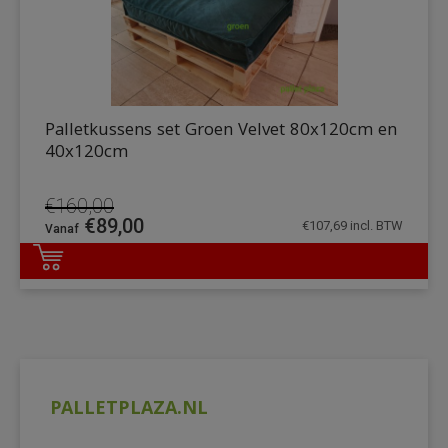
Palletkussens set Groen Velvet 80x120cm en
40x120cm
€
160,00
Oorspronkelijke
Huidige
€
89,00
€
107,69
incl. BTW
prijs
prijs
was:
is:
DETAILS
€160,00.
€89,00.
PALLETPLAZA.NL