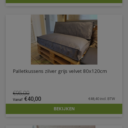
DETAILS
Palletkussens zilver grijs velvet 80x120cm
€
95,00
Oorspronkelijke
Huidige
€
40,00
€
48,40
incl. BTW
prijs
prijs
BEKIJKEN
was:
is:
DETAILS
€95,00.
€40,00.