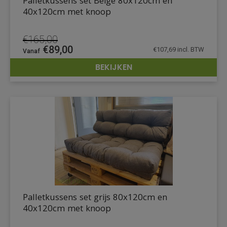
Palletkussens set Beige 80x120cm en
40x120cm met knoop
€
165,00
Oorspronkelijke
Huidige
€
89,00
€
107,69
incl. BTW
prijs
prijs
BEKIJKEN
was:
is:
DETAILS
€165,00.
€89,00.
Palletkussens set grijs 80x120cm en
40x120cm met knoop