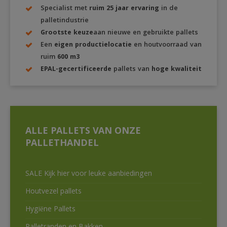
Specialist met
ruim 25 jaar ervaring
in de
palletindustrie
Grootste keuze
aan nieuwe en gebruikte pallets
Een
eigen productielocatie
en houtvoorraad van
ruim
600 m3
EPAL-gecertificeerde
pallets van
hoge kwaliteit
ALLE PALLETS VAN ONZE
PALLETHANDEL
SALE Kijk hier voor leuke aanbiedingen
Houtvezel pallets
Hygiëne Pallets