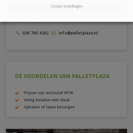
Pallethandel Pallet Plaza B.V.
Cookie instellingen
Draaibrugweg 2
1332 AC Almere
036 760 4262
info@palletplaza.nl
DE VOORDELEN VAN PALLETPLAZA
Prijzen zijn exclusief BTW
Veilig betalen met iDeal
Ophalen of laten bezorgen