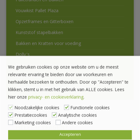
Palletranden en Bakken
Vouwkist Pallet Plaza
Opzetframes en Gitterboxen
Kunststof stapelbakken
Bakken en Kratten voor voeding
Dolly’s
Mobiele krattenkarren, krattenrekken
We gebruiken cookies op onze website om u de meest
relevante ervaring te bieden door uw voorkeuren en
Palletwikkelaar
herhaalde bezoeken te onthouden. Door op "Accepteren" te
Brandhout openhaard en houtpellets
klikken, stemt u in met het gebruik van ALLE cookies. Lees
hier onze
privacy- en cookieverklaring
.
Noodzakelijke cookies
Functionele cookies
Prestatiecookies
Analytische cookies
Marketing cookies
Andere cookies
HEEFT U VRAGEN?
Accepteren