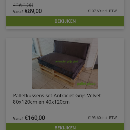
€
160,00
Oorspronkelijke
Huidige
€
89,00
€
107,69
incl. BTW
prijs
prijs
BEKIJKEN
was:
is:
DETAILS
€160,00.
€89,00.
Palletkussens set Antraciet Grijs Velvet
80x120cm en 40x120cm
€
160,00
€
193,60
incl. BTW
BEKIJKEN