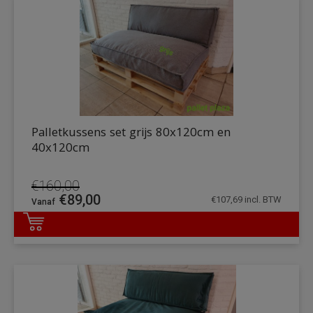
Palletkussens set grijs 80x120cm en
40x120cm
€
160,00
Oorspronkelijke
Huidige
€
89,00
€
107,69
incl. BTW
prijs
prijs
was:
is:
DETAILS
€160,00.
€89,00.