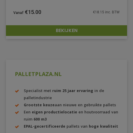
€
15.00
€
18.15
inc. BTW
BEKIJKEN
DETAILS
PALLETPLAZA.NL
Specialist met
ruim 25 jaar ervaring
in de
palletindustrie
Grootste keuze
aan nieuwe en gebruikte pallets
Een
eigen productielocatie
en houtvoorraad van
ruim
600 m3
EPAL-gecertificeerde
pallets van
hoge kwaliteit