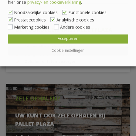
hier onze
privacy- en cookieverklaring
.
Noodzakelijke cookies
Functionele cookies
Prestatiecookies
Analytische cookies
Marketing cookies
Andere cookies
DE VOORDELEN VAN PALLETPLAZA
Accepteren
Prijzen zijn exclusief BTW
Cookie instellingen
Veilig betalen met iDeal
Ophalen of laten bezorgen
ZELF OPHALEN?
UW KUNT OOK ZELF OPHALEN BIJ
PALLET PLAZA