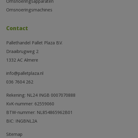
Omsnoeringsapparaten
Omsnoeringsmachines
Contact
Pallethandel Pallet Plaza B.V.
Draaibrugweg 2
1332 AC Almere
info@palletplaza.nl
036 7604 262
Rekening: NL24 INGB 0007070888
KvK-nummer: 62559060
BTW-nummer: NL854865962B01
BIC: INGBNL2A
Sitemap