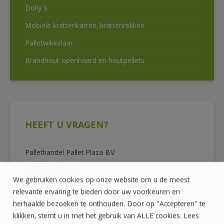
Dolly’s
Mobiele krattenkarren, krattenrekken
Palletwikkelaar
Brandhout openhaard en houtpellets
HEEFT U VRAGEN?
Pallethandel Pallet Plaza B.V.
Draaibrugweg 2
1332 AC Almere
We gebruiken cookies op onze website om u de meest
relevante ervaring te bieden door uw voorkeuren en
036 760 4262
info@palletplaza.nl
herhaalde bezoeken te onthouden. Door op "Accepteren" te
klikken, stemt u in met het gebruik van ALLE cookies. Lees