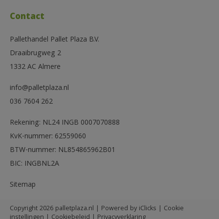
Contact
Pallethandel Pallet Plaza B.V.
Draaibrugweg 2
1332 AC Almere
info@palletplaza.nl
036 7604 262
Rekening: NL24 INGB 0007070888
KvK-nummer: 62559060
BTW-nummer: NL854865962B01
BIC: INGBNL2A
Sitemap
Copyright 2026 palletplaza.nl | Powered by
iClicks
|
Cookie
instellingen
|
Cookiebeleid
|
Privacyverklaring