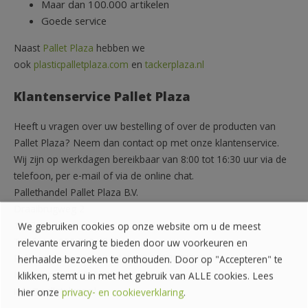
Maar dan 100.000 artikelen
Goede service
Naast
Pallet Plaza
hebben we
ook
plasticpalletplaza.com
en
tackerplaza.nl
Klantenservice Pallet Plaza
Heeft u vragen over uw bestelling of over de producten van
Pallet Plaza? Neem dan contact op met onze klantenservice.
Wij zijn op werkdagen bereikbaar van 8:00 tot 16:30 uur via de
telefoon, per e-mail of via de online chat.
Pallethandel Pallet Plaza B.V.
Draaibrugweg 2
1332 AC Almere
We gebruiken cookies op onze website om u de meest
Telefoon: 036 760 4262
relevante ervaring te bieden door uw voorkeuren en
Rekeningnummer: NL24 INGB 0007070888
herhaalde bezoeken te onthouden. Door op "Accepteren" te
KvK-nummer: 62559060
klikken, stemt u in met het gebruik van ALLE cookies. Lees
info@palletplaza.nl
hier onze
privacy- en cookieverklaring
.