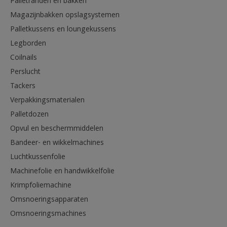
Palletranden en bakken
Magazijnbakken opslagsystemen
Palletkussens en loungekussens
Legborden
Coilnails
Perslucht
Tackers
Verpakkingsmaterialen
Palletdozen
Opvul en beschermmiddelen
Bandeer- en wikkelmachines
Luchtkussenfolie
Machinefolie en handwikkelfolie
Krimpfoliemachine
Omsnoeringsapparaten
Omsnoeringsmachines