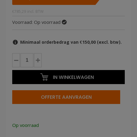
€
785,29
incl. BTW
Voorraad:
Op voorraad
Minimaal orderbedrag van €150,00 (excl. btw).
Heftafel
met
belasting
IN WINKELWAGEN
1000kg
hoogte
tot
OFFERTE AANVRAGEN
100cm
geremd
Vorklengte
1150mm
Op voorraad
aantal