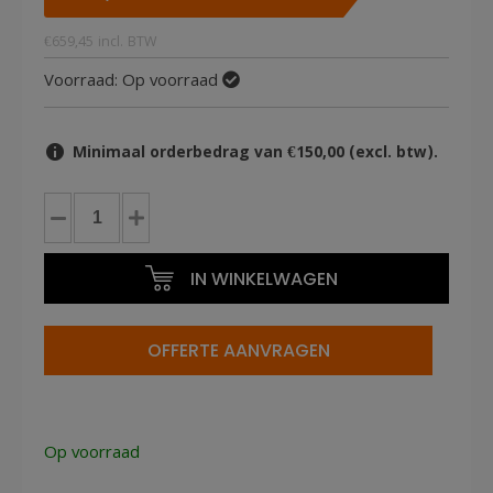
€
659,45
incl. BTW
Voorraad:
Op voorraad
Minimaal orderbedrag van €150,00 (excl. btw).
Heftafel
met
belasting
IN WINKELWAGEN
500kg
hoogte
tot
OFFERTE AANVRAGEN
90cm
geremd
Vorklengte
855mm
Op voorraad
aantal