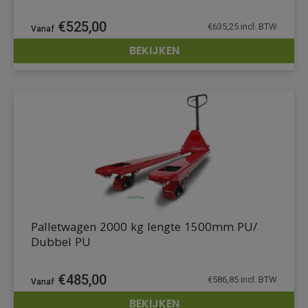
€
525,00
€
635,25
incl. BTW
BEKIJKEN
DETAILS
Palletwagen 2000 kg lengte 1500mm PU/
Dubbel PU
€
485,00
€
586,85
incl. BTW
BEKIJKEN