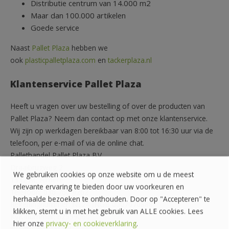
Distributie centrum van 14.000 m2
Maar dan 100.000 artikelen
Goede service
Naast
Pallet Plaza
hebben we
ook
plasticpalletplaza.com
en
tackerplaza.nl
Klantenservice Pallet Plaza
Heeft u vragen over uw bestelling of over de producten van
Pallet Plaza? Neem dan contact op met onze klantenservice.
Wij zijn op werkdagen bereikbaar van 8:00 tot 16:30 uur via de
telefoon, per e-mail of via de online chat.
Pallethandel Pallet Plaza B.V.
Draaibrugweg 2
We gebruiken cookies op onze website om u de meest
1332 AC Almere
relevante ervaring te bieden door uw voorkeuren en
Telefoon: 036 760 4262
herhaalde bezoeken te onthouden. Door op "Accepteren" te
Rekeningnummer: NL24 INGB 0007070888
klikken, stemt u in met het gebruik van ALLE cookies. Lees
KvK-nummer: 62559060
hier onze
privacy- en cookieverklaring
.