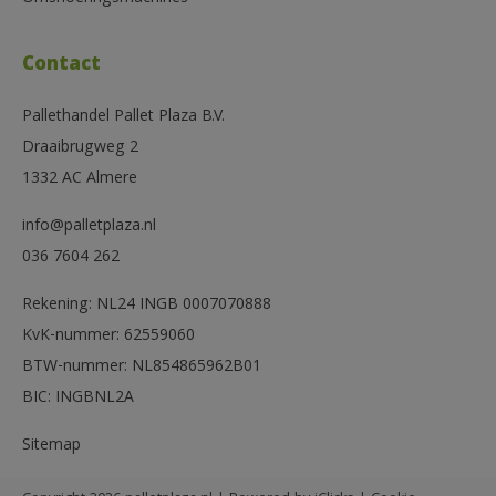
Contact
Pallethandel Pallet Plaza B.V.
Draaibrugweg 2
1332 AC Almere
info@palletplaza.nl
036 7604 262
Rekening: NL24 INGB 0007070888
KvK-nummer: 62559060
BTW-nummer: NL854865962B01
BIC: INGBNL2A
Sitemap