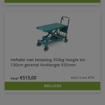
DETAILS
Heftafel met belasting 350kg hoogte tot
130cm geremd Vorklengte 935mm
€
515,00
€
623,15
incl. BTW
BEKIJKEN
DETAILS