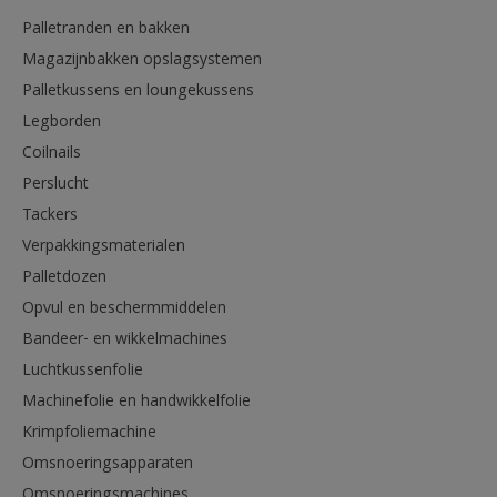
Palletranden en bakken
Magazijnbakken opslagsystemen
Palletkussens en loungekussens
Legborden
Coilnails
Perslucht
Tackers
Verpakkingsmaterialen
Palletdozen
Opvul en beschermmiddelen
Bandeer- en wikkelmachines
Luchtkussenfolie
Machinefolie en handwikkelfolie
Krimpfoliemachine
Omsnoeringsapparaten
Omsnoeringsmachines