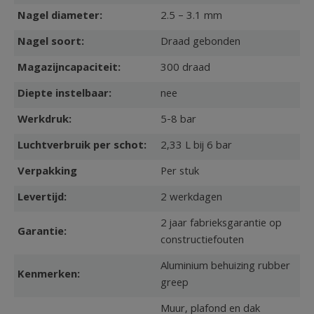
Nagel diameter:
2.5 – 3.1 mm
Nagel soort:
Draad gebonden
Magazijncapaciteit:
300 draad
Diepte instelbaar:
nee
Werkdruk:
5-8 bar
Luchtverbruik per schot:
2,33 L bij 6 bar
Verpakking
Per stuk
Levertijd:
2 werkdagen
2 jaar fabrieksgarantie op
Garantie:
constructiefouten
Aluminium behuizing rubber
Kenmerken:
greep
Muur, plafond en dak