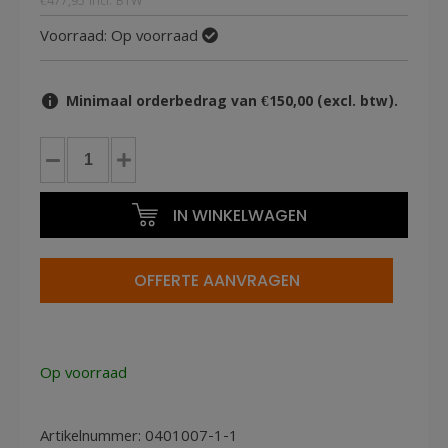
€
477,95
incl. BTW
Voorraad:
Op voorraad
Minimaal orderbedrag van €150,00 (excl. btw).
Tacker
Bostitch
N89-
IN WINKELWAGEN
1P-
E
Tacker
OFFERTE AANVRAGEN
50-
90mm
aantal
Op voorraad
Artikelnummer:
0401007-1-1