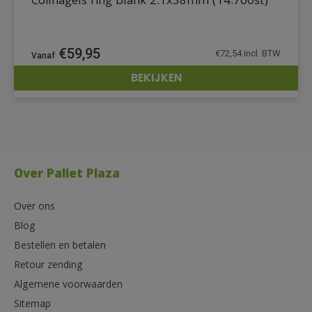
Coilnagels ring blank 2.1x38mm (14.700st)
€
59,95
€
72,54
incl. BTW
BEKIJKEN
DETAILS
Over Pallet Plaza
Over ons
Blog
Bestellen en betalen
Retour zending
Algemene voorwaarden
Sitemap