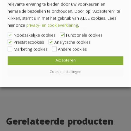
Pallethandel Pallet Plaza B.V.
relevante ervaring te bieden door uw voorkeuren en
Draaibrugweg 2
herhaalde bezoeken te onthouden. Door op "Accepteren" te
1332 AC Almere
klikken, stemt u in met het gebruik van ALLE cookies. Lees
Telefoon: 036 760 4262
hier onze
privacy- en cookieverklaring
.
Rekeningnummer: NL24 INGB 0007070888
Noodzakelijke cookies
Functionele cookies
KvK-nummer: 62559060
Prestatiecookies
Analytische cookies
info@palletplaza.nl
Marketing cookies
Andere cookies
Accepteren
Cookie instellingen
Gerelateerde producten