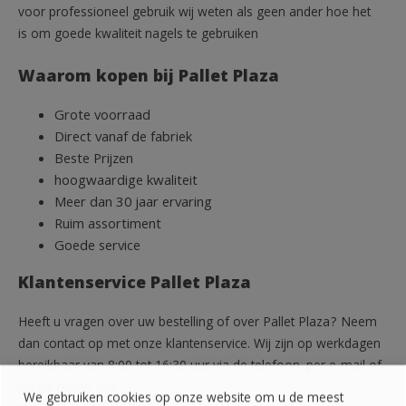
voor professioneel gebruik wij weten als geen ander hoe het
is om goede kwaliteit nagels te gebruiken
Waarom kopen bij Pallet Plaza
Grote voorraad
Direct vanaf de fabriek
Beste Prijzen
hoogwaardige kwaliteit
Meer dan 30 jaar ervaring
Ruim assortiment
Goede service
Klantenservice Pallet Plaza
Heeft u vragen over uw bestelling of over Pallet Plaza? Neem
dan contact op met onze klantenservice. Wij zijn op werkdagen
bereikbaar van 8:00 tot 16:30 uur via de telefoon, per e-mail of
via de online chat.
We gebruiken cookies op onze website om u de meest