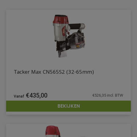
Tacker Max CN565S2 (32-65mm)
€
435,00
€
526,35
incl. BTW
BEKIJKEN
DETAILS