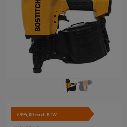
€
395,00
excl. BTW