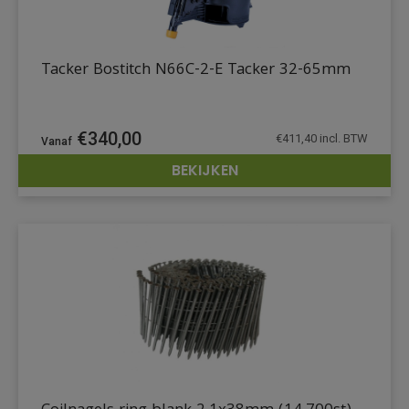
Tacker Bostitch N66C-2-E Tacker 32-65mm
€
340,00
€
411,40
incl. BTW
BEKIJKEN
DETAILS