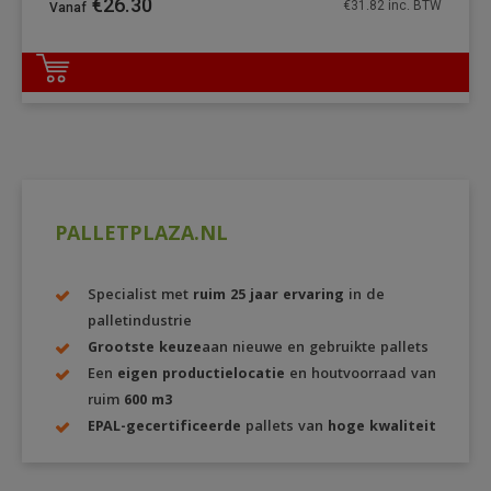
€
26.30
€
31.82
inc. BTW
DETAILS
PALLETPLAZA.NL
Specialist met
ruim 25 jaar ervaring
in de
palletindustrie
Grootste keuze
aan nieuwe en gebruikte pallets
Een
eigen productielocatie
en houtvoorraad van
ruim
600 m3
EPAL-gecertificeerde
pallets van
hoge kwaliteit