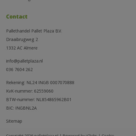
Contact
Pallethandel Pallet Plaza B.V.
Draaibrugweg 2
1332 AC Almere
info@palletplaza.nl
036 7604 262
Rekening: NL24 INGB 0007070888
KvK-nummer: 62559060
BTW-nummer: NL854865962B01
BIC: INGBNL2A
Sitemap