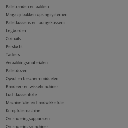
Palletranden en bakken
Magazijnbakken opslagsystemen
Palletkussens en loungekussens
Legborden
Coilnails
Perslucht
Tackers
Verpakkingsmaterialen
Palletdozen
Opvul en beschermmiddelen
Bandeer- en wikkelmachines
Luchtkussenfolie
Machinefolie en handwikkelfolie
Krimpfoliemachine
Omsnoeringsapparaten
Omsnoeringsmachines