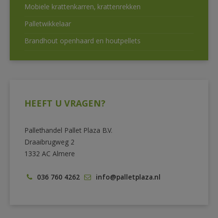
Mobiele krattenkarren, krattenrekken
Palletwikkelaar
Brandhout openhaard en houtpellets
HEEFT U VRAGEN?
Pallethandel Pallet Plaza B.V.
Draaibrugweg 2
1332 AC Almere
036 760 4262
info@palletplaza.nl