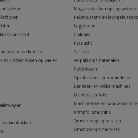
akken
Palletranden en bakken
tapelbakken
Magazijnbakken opslagsysteme
lletboxen
Palletkussens en loungekussens
kisten
Legborden
akken kunststof
Coilnails
n
Perslucht
apelbakken en kratten
Tackers
n en krattenrekken op wielen
Verpakkingsmaterialen
Palletdozen
Opvul en beschermmiddelen
Bandeer- en wikkelmachines
Luchtkussenfolie
Machinefolie en handwikkelfolie
palletwagen
Krimpfoliemachine
n
Omsnoeringsapparaten
n en kiepbakken
Omsnoeringsmachines
aar