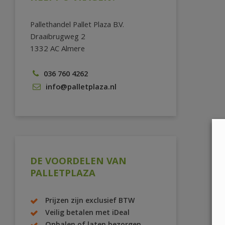
Pallethandel Pallet Plaza B.V.
Draaibrugweg 2
1332 AC Almere
036 760 4262
info@palletplaza.nl
DE VOORDELEN VAN
PALLETPLAZA
Prijzen zijn exclusief BTW
Veilig betalen met iDeal