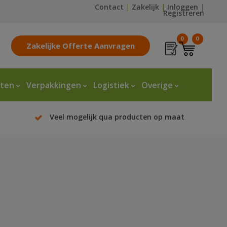
Contact
|
Zakelijk
|
Inloggen
|
Registreren
0
0
Zakelijke Offerte Aanvragen
tten
Verpakkingen
Logistiek
Overige
Veel mogelijk qua producten op maat