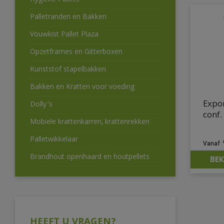
Hygiëne Pallets
Palletranden en Bakken
Vouwkist Pallet Plaza
Opzetframes en Gitterboxen
Kunststof stapelbakken
Bakken en Kratten voor voeding
Expo
Dolly’s
conf.
Mobiele krattenkarren, krattenrekken
Palletwikkelaar
Brandhout openhaard en houtpellets
BEK
HEEFT U VRAGEN?