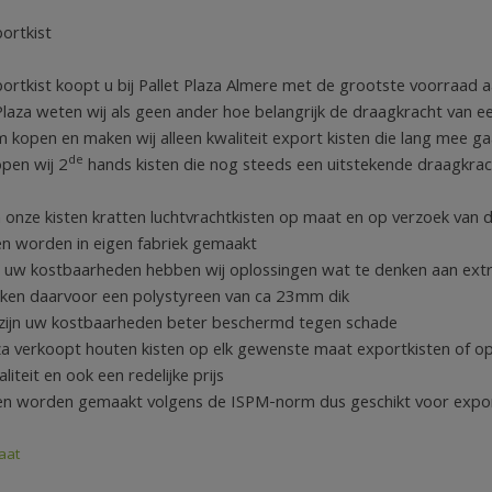
ortkist
ortkist koopt u bij Pallet Plaza Almere met de grootste voorraad 
 Plaza weten wij als geen ander hoe belangrijk de draagkracht van ee
 kopen en maken wij alleen kwaliteit export kisten die lang mee g
de
pen wij 2
hands kisten die nog steeds een uitstekende draagkrac
 onze kisten kratten luchtvrachtkisten op maat en op verzoek van d
en worden in eigen fabriek gemaakt
r uw kostbaarheden hebben wij oplossingen wat te denken aan extr
iken daarvoor een polystyreen van ca 23mm dik
zijn uw kostbaarheden beter beschermd tegen schade
za verkoopt houten kisten op elk gewenste maat exportkisten of opsl
iteit en ook een redelijke prijs
en worden gemaakt volgens de ISPM-norm dus geschikt voor expo
aat