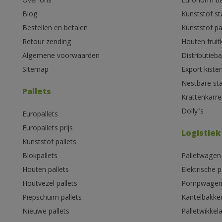
Over ons
Euronorm b
Blog
Kunststof s
Bestellen en betalen
Kunststof pa
Retour zending
Houten fruit
Algemene voorwaarden
Distributieb
Sitemap
Export kiste
Nestbare st
Pallets
Krattenkarre
Dolly’s
Europallets
Europallets prijs
Logistiek
Kunststof pallets
Blokpallets
Palletwagen
Houten pallets
Elektrische 
Houtvezel pallets
Pompwage
Piepschuim pallets
Kantelbakke
Nieuwe pallets
Palletwikkel