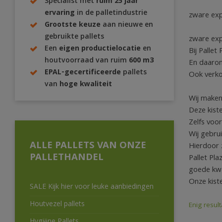
Specialist met
ruim 25 jaar
ervaring
in de palletindustrie
zware exp
Grootste keuze
aan nieuwe en
gebruikte pallets
zware exp
Een
eigen productielocatie
en
Bij Pallet
houtvoorraad van ruim
600 m3
En daarom
EPAL-gecertificeerde
pallets
Ook verko
van
hoge kwaliteit
Wij maken
Deze kist
Zelfs voo
Wij gebru
ALLE PALLETS VAN ONZE
Hierdoor 
PALLETHANDEL
Pallet Pla
goede kwal
Onze kist
SALE Kijk hier voor leuke aanbiedingen
Houtvezel pallets
Enig result