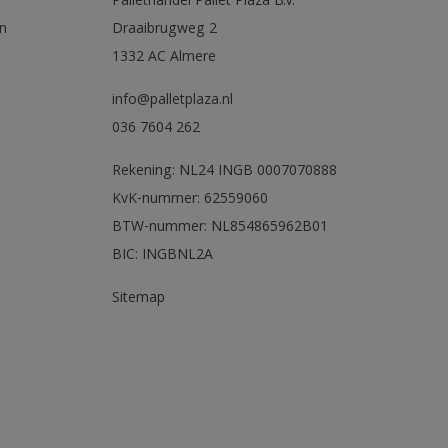
Pallethandel Pallet Plaza B.V.
n
Draaibrugweg 2
1332 AC Almere
info@palletplaza.nl
036 7604 262
Rekening: NL24 INGB 0007070888
KvK-nummer: 62559060
BTW-nummer: NL854865962B01
BIC: INGBNL2A
Sitemap