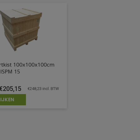
rtkist 100x100x100cm
 ISPM 15
€
205,15
€
248,23
incl. BTW
IJKEN