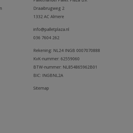
Pallethandel Pallet Plaza B.V.
n
Draaibrugweg 2
1332 AC Almere
info@palletplaza.nl
036 7604 262
Rekening: NL24 INGB 0007070888
KvK-nummer: 62559060
BTW-nummer: NL854865962B01
BIC: INGBNL2A
Sitemap