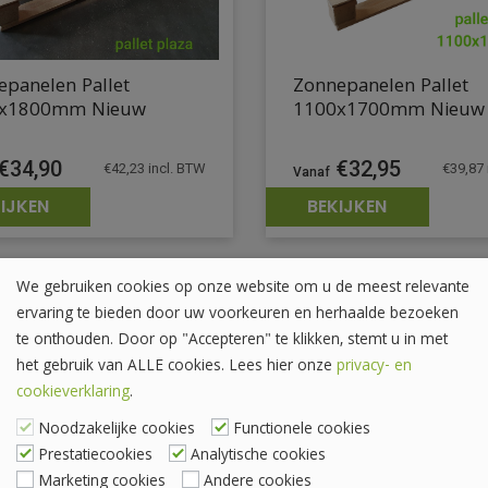
epanelen Pallet
Zonnepanelen Pallet
x1800mm Nieuw
1100x1700mm Nieuw
€
34,90
€
32,95
€
42,23
incl. BTW
€
39,87
IJKEN
BEKIJKEN
We gebruiken cookies op onze website om u de meest relevante
ervaring te bieden door uw voorkeuren en herhaalde bezoeken
te onthouden. Door op "Accepteren" te klikken, stemt u in met
het gebruik van ALLE cookies. Lees hier onze
privacy- en
cookieverklaring
.
Noodzakelijke cookies
Functionele cookies
Prestatiecookies
Analytische cookies
Marketing cookies
Andere cookies