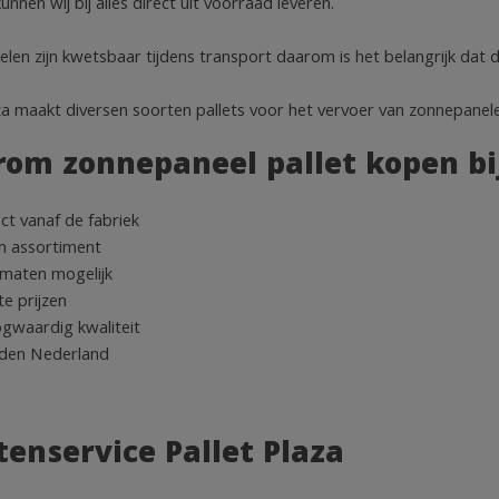
kunnen wij bij alles direct uit voorraad leveren.
en zijn kwetsbaar tijdens transport daarom is het belangrijk dat de
aza maakt diversen soorten pallets voor het vervoer van zonnepanel
om zonnepaneel pallet kopen bij
ct vanaf de fabriek
m assortiment
 maten mogelijk
e prijzen
gwaardig kwaliteit
den Nederland
tenservice Pallet Plaza