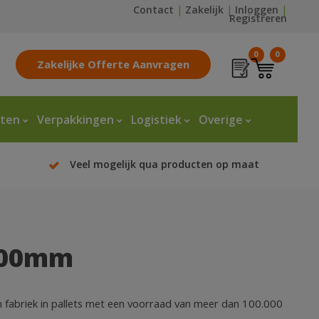
Contact
|
Zakelijk
|
Inloggen
|
Registreren
0
0
Zakelijke Offerte Aanvragen
tten
Verpakkingen
Logistiek
Overige
Veel mogelijk qua producten op maat
100mm
 fabriek in pallets met een voorraad van meer dan 100.000