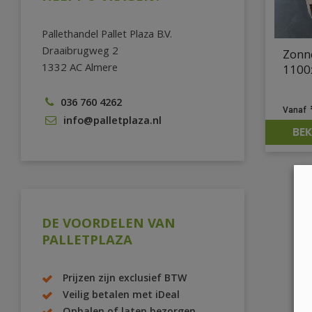
Pallethandel Pallet Plaza B.V.
Draaibrugweg 2
Zonn
1332 AC Almere
1100
036 760 4262
info@palletplaza.nl
BEK
DE VOORDELEN VAN
PALLETPLAZA
Prijzen zijn exclusief BTW
Veilig betalen met iDeal