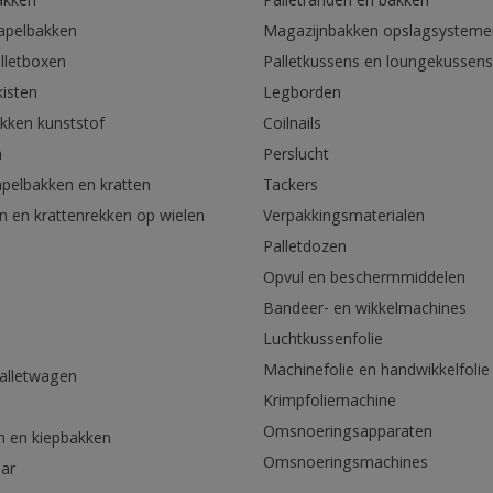
akken
Palletranden en bakken
tapelbakken
Magazijnbakken opslagsysteme
lletboxen
Palletkussens en loungekussens
kisten
Legborden
akken kunststof
Coilnails
n
Perslucht
apelbakken en kratten
Tackers
n en krattenrekken op wielen
Verpakkingsmaterialen
Palletdozen
Opvul en beschermmiddelen
Bandeer- en wikkelmachines
Luchtkussenfolie
Machinefolie en handwikkelfolie
palletwagen
Krimpfoliemachine
n
Omsnoeringsapparaten
n en kiepbakken
Omsnoeringsmachines
aar