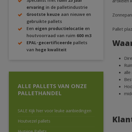
Specialist met
ruim 25 jaar
artikelen 
ervaring
in de palletindustrie
Grootste keuze
aan nieuwe en
Zonnepanel
gebruikte pallets
Een
eigen productielocatie
en
Pallet pl
houtvoorraad van ruim
600 m3
Waar
EPAL-gecertificeerde
pallets
van
hoge kwaliteit
Dire
Rui
alle
Best
ALLE PALLETS VAN ONZE
Hoo
PALLETHANDEL
mid
SALE Kijk hier voor leuke aanbiedingen
Klan
Houtvezel pallets