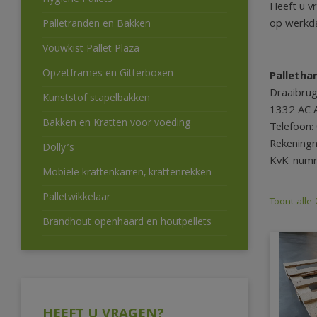
Hygiëne Pallets
Heeft u v
op werkdag
Palletranden en Bakken
Vouwkist Pallet Plaza
Opzetframes en Gitterboxen
Pallethan
Draaibru
Kunststof stapelbakken
1332 AC 
Bakken en Kratten voor voeding
Telefoon
Rekening
Dolly’s
KvK-num
Mobiele krattenkarren, krattenrekken
Palletwikkelaar
Toont alle 
Brandhout openhaard en houtpellets
HEEFT U VRAGEN?