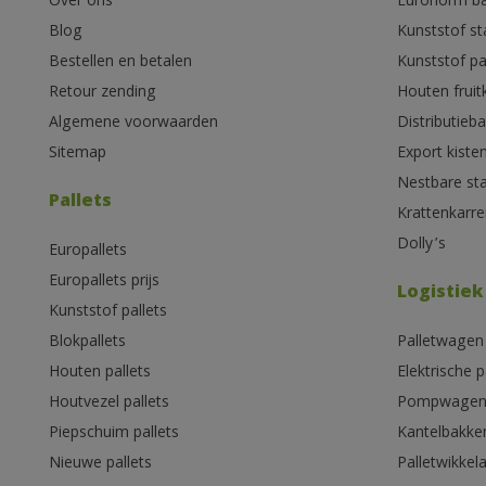
Over ons
Euronorm b
Blog
Kunststof s
Bestellen en betalen
Kunststof pa
Retour zending
Houten fruit
Algemene voorwaarden
Distributieb
Sitemap
Export kiste
Nestbare st
Pallets
Krattenkarre
Dolly’s
Europallets
Europallets prijs
Logistiek
Kunststof pallets
Blokpallets
Palletwagen
Houten pallets
Elektrische 
Houtvezel pallets
Pompwage
Piepschuim pallets
Kantelbakke
Nieuwe pallets
Palletwikkel