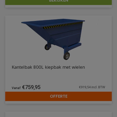
BEKIJKEN
DETAILS
Kantelbak 800L kiepbak met wielen
€
759,95
€
919,54
incl. BTW
OFFERTE
DETAILS