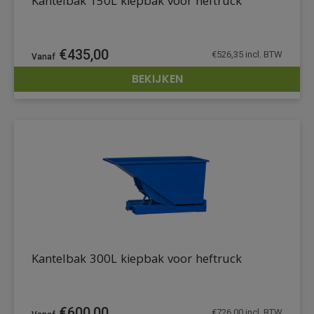
Kantelbak 150L kiepbak voor heftruck
€
435,00
€
526,35
incl. BTW
BEKIJKEN
DETAILS
Kantelbak 300L kiepbak voor heftruck
€
600,00
€
726,00
incl. BTW