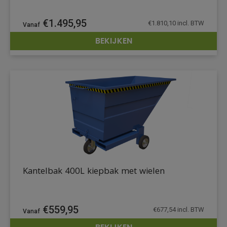
€
1.495,95
€
1.810,10
incl. BTW
BEKIJKEN
DETAILS
Kantelbak 400L kiepbak met wielen
€
559,95
€
677,54
incl. BTW