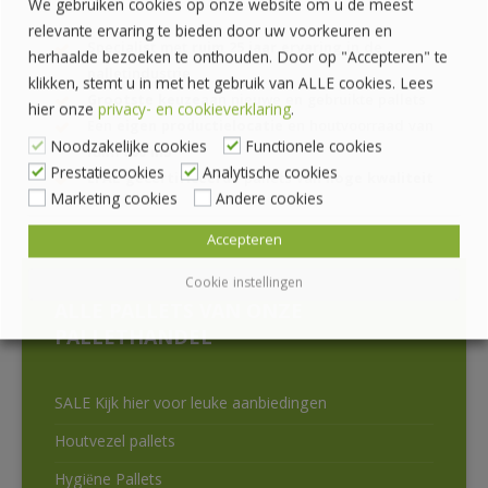
We gebruiken cookies op onze website om u de meest
relevante ervaring te bieden door uw voorkeuren en
Specialist met
ruim 25 jaar ervaring
in de
herhaalde bezoeken te onthouden. Door op "Accepteren" te
palletindustrie
klikken, stemt u in met het gebruik van ALLE cookies. Lees
Grootste keuze
aan nieuwe en gebruikte pallets
hier onze
privacy- en cookieverklaring
.
Een
eigen productielocatie
en houtvoorraad van
Noodzakelijke cookies
Functionele cookies
ruim
600 m3
Prestatiecookies
Analytische cookies
EPAL-gecertificeerde
pallets van
hoge kwaliteit
Marketing cookies
Andere cookies
Accepteren
Cookie instellingen
ALLE PALLETS VAN ONZE
PALLETHANDEL
SALE Kijk hier voor leuke aanbiedingen
Houtvezel pallets
Hygiëne Pallets