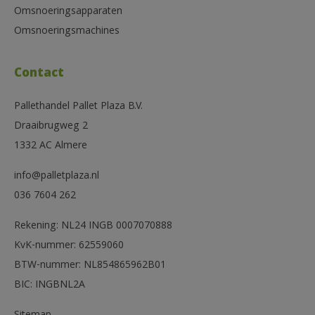
Omsnoeringsapparaten
Omsnoeringsmachines
Contact
Pallethandel Pallet Plaza B.V.
Draaibrugweg 2
1332 AC Almere
info@palletplaza.nl
036 7604 262
Rekening: NL24 INGB 0007070888
KvK-nummer: 62559060
BTW-nummer: NL854865962B01
BIC: INGBNL2A