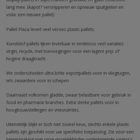
display pallets in supermarkten gebruikt) en gaan eindeloos
lang mee. (kapot? versnipperen en opnieuw spuitgieten en
voila: een nieuwe pallet)
Pallet Plaza levert veel versies plastic pallets:
Kunststof pallets lijken leverbaar in eindeloos veel variaties:
virgin, recycle, met toevoegingen voor een lagere prijs of
hogere draagkracht.
We onderscheiden ultra lichte exportpallets voor in vliegtuigen,
iets zwaardere voor in schepen.
Daarnaast volkomen gladde, zwaar belastbare voor gebruik in
food en pharmacie branches. Extra sterke pallets voor in
hoogbouwstellingen en vriesruimtes.
Uiteindelijk blijkt er toch niet zoveel keus, slechts enkele plastic
pallets zijn geschikt voor uw specifieke toepassing. Zie voor een
kennismaking met onze mogelijkheden onderliggende pagina’s.