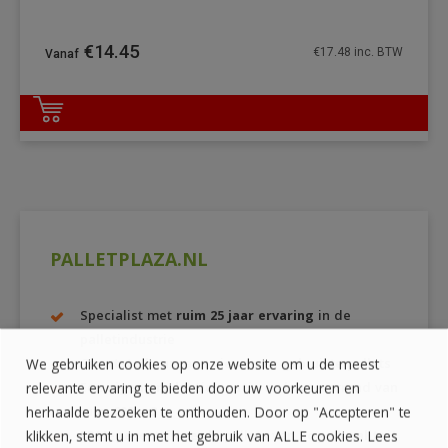
€
14.45
€
17.48
inc. BTW
DETAILS
PALLETPLAZA.NL
Specialist met
ruim 25 jaar ervaring
in de
palletindustrie
Grootste keuze
aan nieuwe en gebruikte pallets
We gebruiken cookies op onze website om u de meest
Een
eigen productielocatie
en houtvoorraad van
relevante ervaring te bieden door uw voorkeuren en
ruim
600 m3
herhaalde bezoeken te onthouden. Door op "Accepteren" te
EPAL-gecertificeerde
pallets van
hoge kwaliteit
klikken, stemt u in met het gebruik van ALLE cookies. Lees