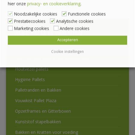
hier onze
privacy- en cookieverklaring
.
Noodzakelijke cookies
Functionele cookies
Prestatiecookies
Analytische cookies
Marketing cookies
Andere cookies
ALLE PALLETS VAN ONZE
PALLETHANDEL
Accepteren
Cookie instellingen
SALE Kijk hier voor leuke aanbiedingen
Houtvezel pallets
Hygiëne Pallets
Palletranden en Bakken
Vouwkist Pallet Plaza
Opzetframes en Gitterboxen
Kunststof stapelbakken
Bakken en Kratten voor voeding