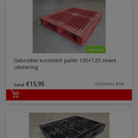
Gebruikte kunststof pallet 100×120 zware
uitvoering
€
15,95
€
19,30
incl. BTW
DETAILS