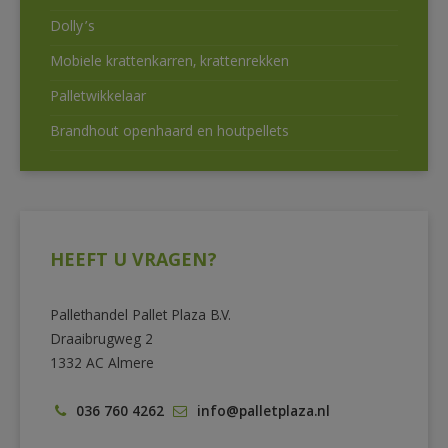
Dolly’s
Mobiele krattenkarren, krattenrekken
Palletwikkelaar
Brandhout openhaard en houtpellets
HEEFT U VRAGEN?
Pallethandel Pallet Plaza B.V.
Draaibrugweg 2
1332 AC Almere
036 760 4262
info@palletplaza.nl