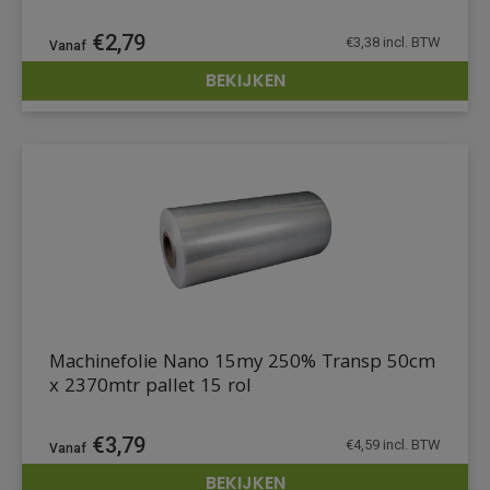
€
2,79
€
3,38
incl. BTW
BEKIJKEN
DETAILS
Machinefolie Nano 15my 250% Transp 50cm
x 2370mtr pallet 15 rol
€
3,79
€
4,59
incl. BTW
BEKIJKEN