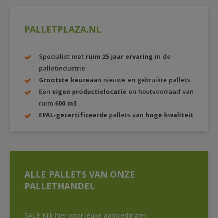
PALLETPLAZA.NL
Specialist met
ruim 25 jaar ervaring
in de
palletindustrie
Grootste keuze
aan nieuwe en gebruikte pallets
Een
eigen productielocatie
en houtvoorraad van
ruim
600 m3
EPAL-gecertificeerde
pallets van
hoge kwaliteit
ALLE PALLETS VAN ONZE
PALLETHANDEL
SALE Kijk hier voor leuke aanbiedingen