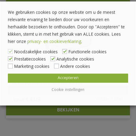
DETAILS
We gebruiken cookies op onze website om u de meest
relevante ervaring te bieden door uw voorkeuren en
herhaalde bezoeken te onthouden. Door op "Accepteren" te
klikken, stemt u in met het gebruik van ALLE cookies. Lees
hier onze
privacy- en cookieverklaring
.
Noodzakelijke cookies
Functionele cookies
Prestatiecookies
Analytische cookies
Marketing cookies
Andere cookies
Machinefolie Nano 15my 120% Transp 50cm
Accepteren
x 2370mtr volle pallet 30 rol
Cookie instellingen
€
4,09
€
4,95
incl. BTW
BEKIJKEN
DETAILS