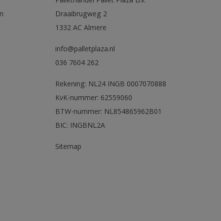
Pallethandel Pallet Plaza B.V.
n
Draaibrugweg 2
1332 AC Almere
info@palletplaza.nl
036 7604 262
Rekening: NL24 INGB 0007070888
KvK-nummer: 62559060
BTW-nummer: NL854865962B01
BIC: INGBNL2A
Sitemap