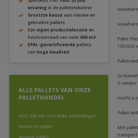
Specialist met
ruim 25 jaar
ervaring
in de palletindustrie
vouwbare
Grootste keuze
aan nieuwe en
gebruikte pallets
vouwbare 
Een
eigen productielocatie
en
houtvoorraad van ruim
600 m3
Pallet Pl
EPAL-gecertificeerde
pallets
100.000 a
van
hoge kwaliteit
Palletran
Zo kunnen
5 randen
ALLE PALLETS VAN ONZE
PALLETHANDEL
mocht u e
Palletran
SALE Kijk hier voor leuke aanbiedingen
Houtvezel pallets
Met palle
transport