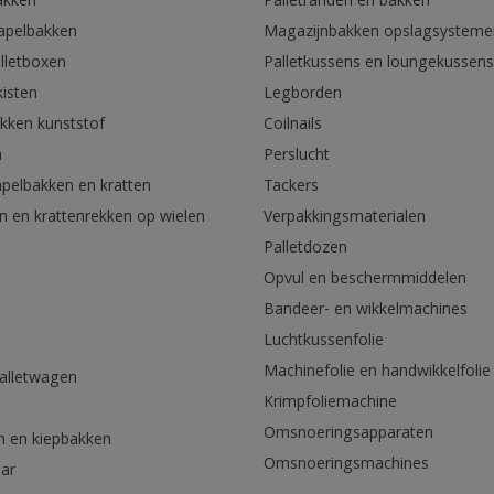
akken
Palletranden en bakken
tapelbakken
Magazijnbakken opslagsysteme
lletboxen
Palletkussens en loungekussens
kisten
Legborden
akken kunststof
Coilnails
n
Perslucht
apelbakken en kratten
Tackers
n en krattenrekken op wielen
Verpakkingsmaterialen
Palletdozen
Opvul en beschermmiddelen
Bandeer- en wikkelmachines
Luchtkussenfolie
Machinefolie en handwikkelfolie
palletwagen
Krimpfoliemachine
n
Omsnoeringsapparaten
n en kiepbakken
Omsnoeringsmachines
aar