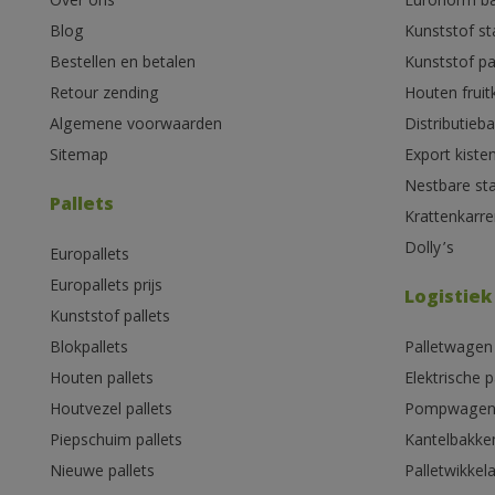
Over ons
Euronorm b
Blog
Kunststof s
Bestellen en betalen
Kunststof pa
Retour zending
Houten fruit
Algemene voorwaarden
Distributieb
Sitemap
Export kiste
Nestbare st
Pallets
Krattenkarre
Dolly’s
Europallets
Europallets prijs
Logistiek
Kunststof pallets
Blokpallets
Palletwagen
Houten pallets
Elektrische 
Houtvezel pallets
Pompwage
Piepschuim pallets
Kantelbakke
Nieuwe pallets
Palletwikkel