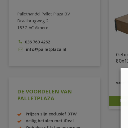
Pallethandel Pallet Plaza B.V.
Draaibrugweg 2
1332 AC Almere
036 760 4262
info@palletplaza.nl
Gebru
80x1
DE VOORDELEN VAN
PALLETPLAZA
BEK
Prijzen zijn exclusief BTW
Veilig betalen met iDeal