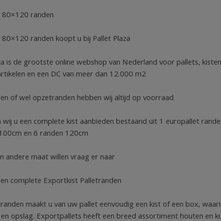
 80×120 randen
80×120 randen koopt u bij Pallet Plaza
aza is de grootste online webshop van Nederland voor pallets, kiste
rtikelen en een DC van meer dan 12.000 m2
den of wel opzetranden hebben wij altijd op voorraad
 wij u een complete kist aanbieden bestaand uit 1 europallet rand
 100cm en 6 randen 120cm
n andere maat willen vraag er naar
den complete Exportkist Palletranden
tranden maakt u van uw pallet eenvoudig een kist of een box, waarin
 en opslag. Exportpallets heeft een breed assortiment houten en 