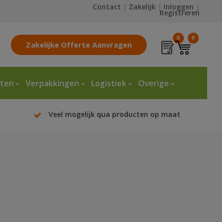
Contact
|
Zakelijk
|
Inloggen
|
Registreren
0
0
Zakelijke Offerte Aanvragen
tten
Verpakkingen
Logistiek
Overige
Veel mogelijk qua producten op maat