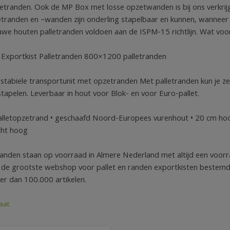
zetranden. Ook de MP Box met losse opzetwanden is bij ons verkrijg
tranden en –wanden zijn onderling stapelbaar en kunnen, wanneer
we houten palletranden voldoen aan de ISPM-15 richtlijn. Wat voor 
Exportkist Palletranden 800×1200 palletranden
stabiele transportunit met opzetranden Met palletranden kun je z
stapelen. Leverbaar in hout voor Blok- en voor Euro-pallet.
lletopzetrand • geschaafd Noord-Europees vurenhout • 20 cm hoog
cht hoog
randen staan op voorraad in Almere Nederland met altijd een voor
n de grootste webshop voor pallet en randen exportkisten bestem
r dan 100.000 artikelen.
aat