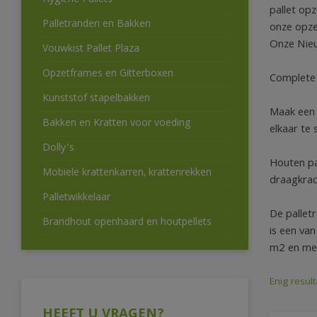
Hygiëne Pallets
pallet op
Palletranden en Bakken
onze opze
Onze Nieu
Vouwkist Pallet Plaza
Opzetframes en Gitterboxen
Complete 
Kunststof stapelbakken
Maak een 
Bakken en Kratten voor voeding
elkaar te 
Dolly’s
Houten pa
Mobiele krattenkarren, krattenrekken
draagkra
Palletwikkelaar
De pallet
Brandhout openhaard en houtpellets
is een va
m2 en mee
Enig result
HEEFT U VRAGEN?