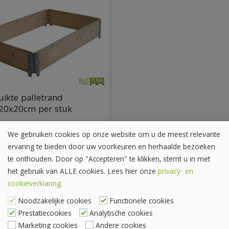
ikte palletrand
20x20cm per stuk
We gebruiken cookies op onze website om u de meest relevante
€
8.60
ervaring te bieden door uw voorkeuren en herhaalde bezoeken
€
10.41
inc. BTW
te onthouden. Door op "Accepteren" te klikken, stemt u in met
het gebruik van ALLE cookies. Lees hier onze
privacy- en
IJKEN
cookieverklaring
.
Noodzakelijke cookies
Functionele cookies
Prestatiecookies
Analytische cookies
Marketing cookies
Andere cookies