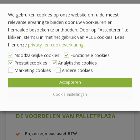
We gebruiken cookies op onze website om u de meest
relevante ervaring te bieden door uw voorkeuren en
HEEFT U VRAGEN?
herhaalde bezoeken te onthouden. Door op "Accepteren" te
klikken, stemt u in met het gebruik van ALLE cookies. Lees
Pallethandel Pallet Plaza B.V.
hier onze
privacy- en cookieverklaring
.
Draaibrugweg 2
Noodzakelijke cookies
Functionele cookies
1332 AC Almere
Prestatiecookies
Analytische cookies
Marketing cookies
Andere cookies
036 760 4262
info@palletplaza.nl
Accepteren
Cookie instellingen
DE VOORDELEN VAN PALLETPLAZA
Prijzen zijn exclusief BTW