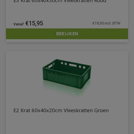
E3 Krat 60x40x30cm Vleeskratten Rood
€
15,95
€
19,30
incl. BTW
BEKIJKEN
DETAILS
E2 Krat 60x40x20cm Vleeskratten Groen