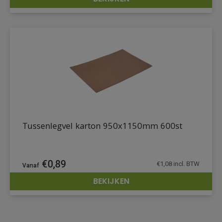
DETAILS
Tussenlegvel karton 950x1150mm 600st
€
0,89
€
1,08
incl. BTW
BEKIJKEN
DETAILS