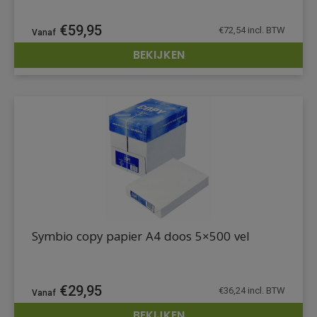
€
59,95
€
72,54
incl. BTW
BEKIJKEN
DETAILS
Symbio copy papier A4 doos 5×500 vel
€
29,95
€
36,24
incl. BTW
BEKIJKEN