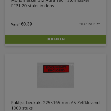
Mondmasker 3M Aura 1861 Stofmasker
FFP1 20 stuks in doos
€
0.39
€
0.47
inc. BTW
BEKIJKEN
DETAILS
Paklijst bedrukt 225×165 mm A5 Zelfklevend
1000 stuks