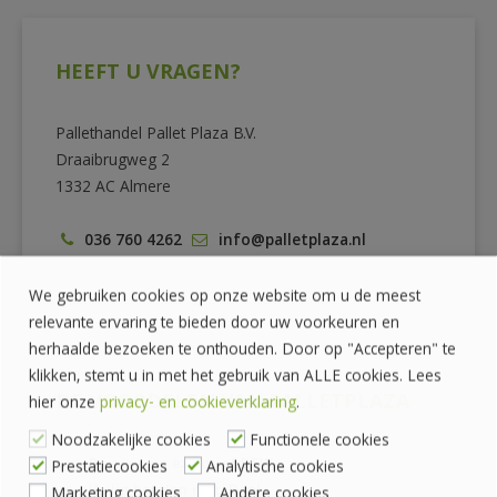
HEEFT U VRAGEN?
Pallethandel Pallet Plaza B.V.
Draaibrugweg 2
1332 AC Almere
036 760 4262
info@palletplaza.nl
We gebruiken cookies op onze website om u de meest
relevante ervaring te bieden door uw voorkeuren en
herhaalde bezoeken te onthouden. Door op "Accepteren" te
klikken, stemt u in met het gebruik van ALLE cookies. Lees
DE VOORDELEN VAN PALLETPLAZA
hier onze
privacy- en cookieverklaring
.
Noodzakelijke cookies
Functionele cookies
Prijzen zijn exclusief BTW
Prestatiecookies
Analytische cookies
Veilig betalen met iDeal
Marketing cookies
Andere cookies