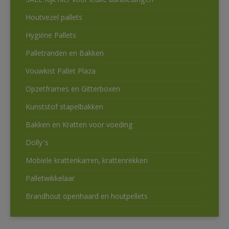
SALE Kijk hier voor leuke aanbiedingen
Houtvezel pallets
Hygiëne Pallets
Palletranden en Bakken
Vouwkist Pallet Plaza
Opzetframes en Gitterboxen
Kunststof stapelbakken
Bakken en Kratten voor voeding
Dolly’s
Mobiele krattenkarren, krattenrekken
Palletwikkelaar
Brandhout openhaard en houtpellets