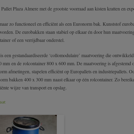
j Pallet Plaza Almere met de grootste voorraad aan kisten kratten en exp
maar zo functioneel en efficiënt als een Euronorm bak. Kunststof eur
worden. De eurobakken staan stabiel op elkaar én door hun maatvoering e
tainer of een verrijdbaar onderstel.
s een gestandaardiseerde ‘collomodulaire’ maatvoering die ontwikkeld 
0 mm en de rolcontainer 800 x 600 mm. De maatvoering is afgestemd o
rm afmetingen, stapelen efficiënt op Europallets en industriepallets
orm bakken 400 x 300 mm naast elkaar op één rolcontainer. Zo bereike
ciënte wijze van transport en opslag.
aat