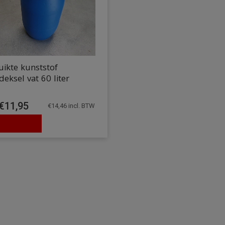
ikte kunststof
eksel vat 60 liter
€
11,95
€
14,46
incl. BTW