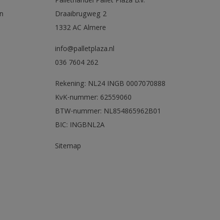
Pallethandel Pallet Plaza B.V.
n
Draaibrugweg 2
1332 AC Almere
info@palletplaza.nl
036 7604 262
Rekening: NL24 INGB 0007070888
KvK-nummer: 62559060
BTW-nummer: NL854865962B01
BIC: INGBNL2A
Sitemap