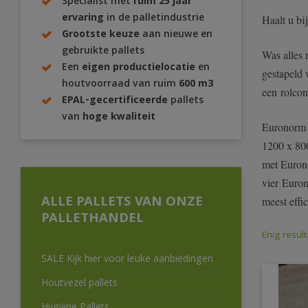
Specialist met
ruim 25 jaar
ervaring
in de palletindustrie
Haalt u bi
Grootste keuze
aan nieuwe en
gebruikte pallets
Was alles 
Een
eigen productielocatie
en
gestapeld 
houtvoorraad van ruim
600 m3
een rolcon
EPAL-gecertificeerde
pallets
van
hoge kwaliteit
Euronorm i
1200 x 80
met Eurono
vier Euron
ALLE PALLETS VAN ONZE
meest effi
PALLETHANDEL
Enig result
SALE Kijk hier voor leuke aanbiedingen
Houtvezel pallets