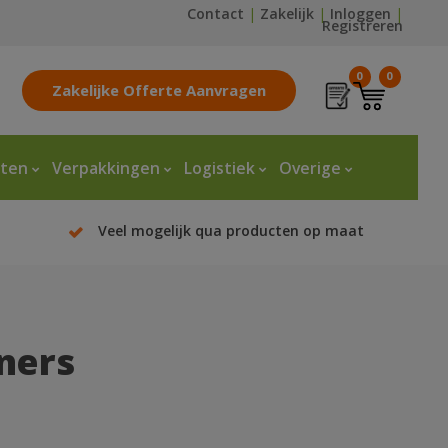
Contact
|
Zakelijk
|
Inloggen
|
Registreren
0
0
Zakelijke Offerte Aanvragen
tten
Verpakkingen
Logistiek
Overige
Veel mogelijk qua producten op maat
ners