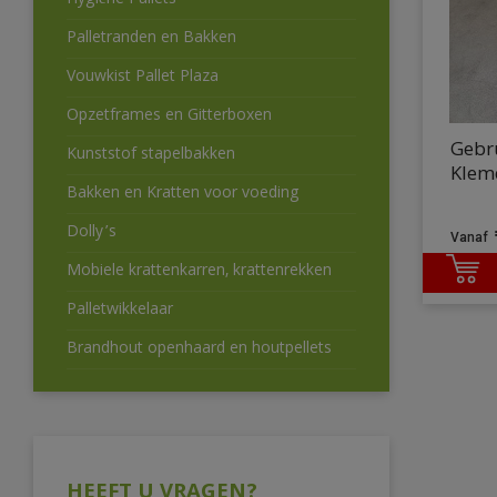
Hygiëne Pallets
Palletranden en Bakken
Vouwkist Pallet Plaza
Opzetframes en Gitterboxen
Gebru
Kunststof stapelbakken
Klemd
Bakken en Kratten voor voeding
Dolly’s
Mobiele krattenkarren, krattenrekken
Palletwikkelaar
Brandhout openhaard en houtpellets
HEEFT U VRAGEN?