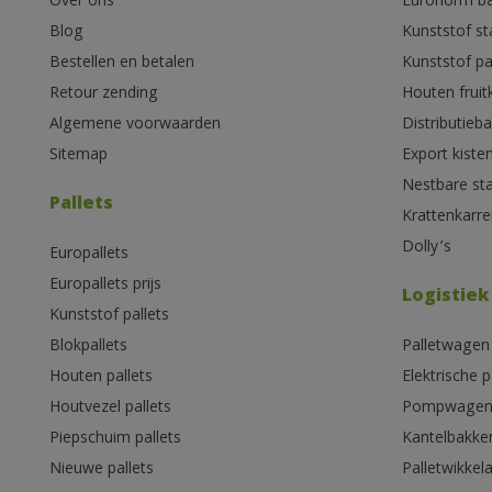
Over ons
Euronorm b
Blog
Kunststof s
Bestellen en betalen
Kunststof pa
Retour zending
Houten fruit
Algemene voorwaarden
Distributieb
Sitemap
Export kiste
Nestbare st
Pallets
Krattenkarre
Dolly’s
Europallets
Europallets prijs
Logistiek
Kunststof pallets
Blokpallets
Palletwagen
Houten pallets
Elektrische 
Houtvezel pallets
Pompwage
Piepschuim pallets
Kantelbakke
Nieuwe pallets
Palletwikkel