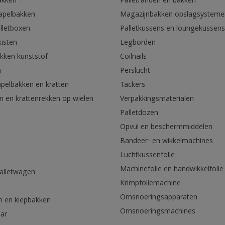
akken
Palletranden en bakken
tapelbakken
Magazijnbakken opslagsysteme
lletboxen
Palletkussens en loungekussens
kisten
Legborden
akken kunststof
Coilnails
n
Perslucht
apelbakken en kratten
Tackers
n en krattenrekken op wielen
Verpakkingsmaterialen
Palletdozen
Opvul en beschermmiddelen
Bandeer- en wikkelmachines
Luchtkussenfolie
Machinefolie en handwikkelfolie
palletwagen
Krimpfoliemachine
n
Omsnoeringsapparaten
n en kiepbakken
Omsnoeringsmachines
aar