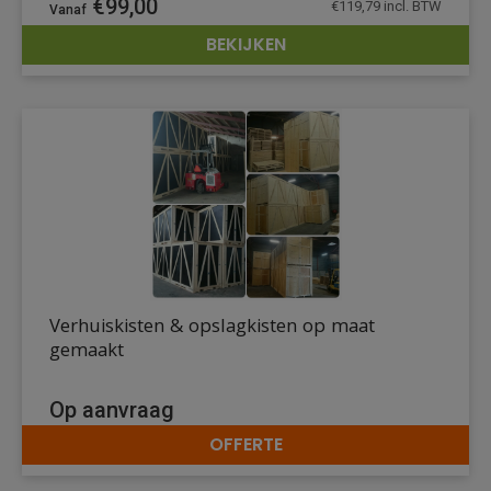
€
99,00
€
119,79
incl. BTW
BEKIJKEN
DETAILS
Verhuiskisten & opslagkisten op maat
gemaakt
Op aanvraag
OFFERTE
DETAILS