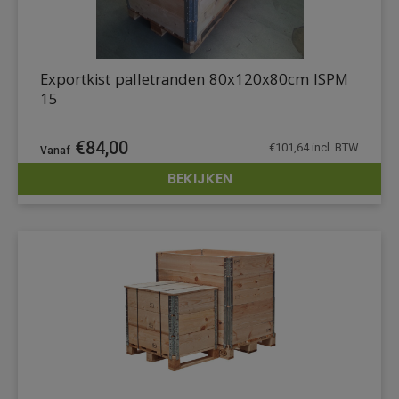
Exportkist palletranden 80x120x80cm ISPM
15
€
84,00
€
101,64
incl. BTW
BEKIJKEN
DETAILS