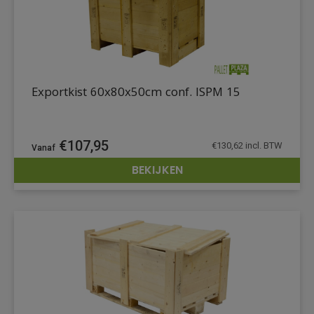
Exportkist 60x80x50cm conf. ISPM 15
€
107,95
€
130,62
incl. BTW
BEKIJKEN
DETAILS