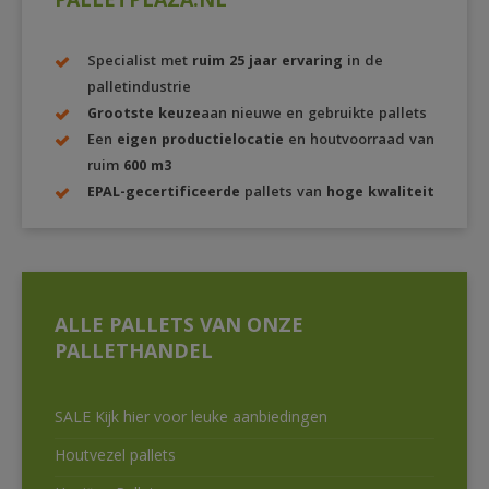
PALLETPLAZA.NL
Specialist met
ruim 25 jaar ervaring
in de
palletindustrie
Grootste keuze
aan nieuwe en gebruikte pallets
Een
eigen productielocatie
en houtvoorraad van
ruim
600 m3
EPAL-gecertificeerde
pallets van
hoge kwaliteit
ALLE PALLETS VAN ONZE
PALLETHANDEL
SALE Kijk hier voor leuke aanbiedingen
Houtvezel pallets