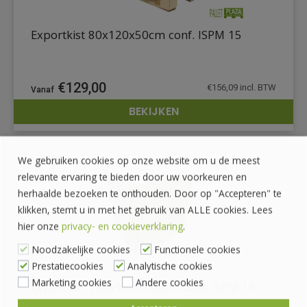
Exportkist 80x120x50cm conf. ISPM 15
€
129,00
€
156,09
incl. BTW
BEKIJKEN
DETAILS
We gebruiken cookies op onze website om u de meest
relevante ervaring te bieden door uw voorkeuren en
herhaalde bezoeken te onthouden. Door op "Accepteren" te
klikken, stemt u in met het gebruik van ALLE cookies. Lees
hier onze
privacy- en cookieverklaring
.
Noodzakelijke cookies
Functionele cookies
Prestatiecookies
Analytische cookies
Marketing cookies
Andere cookies
Exportkist 100x100x100cm conf. ISPM 15