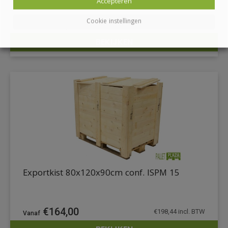
Accepteren
Cookie instellingen
€
205,15
€
248,23
incl. BTW
BEKIJKEN
DETAILS
Exportkist 80x120x90cm conf. ISPM 15
€
164,00
€
198,44
incl. BTW