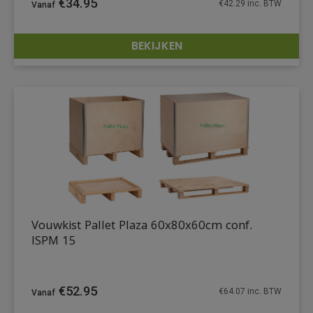
€
34.95
€
42.29
inc. BTW
BEKIJKEN
DETAILS
Vouwkist Pallet Plaza 60x80x60cm conf.
ISPM 15
€
52.95
€
64.07
inc. BTW