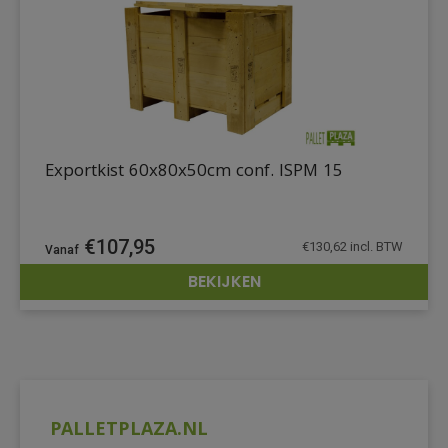
Exportkist 60x80x50cm conf. ISPM 15
€
107,95
€
130,62
incl. BTW
BEKIJKEN
DETAILS
PALLETPLAZA.NL