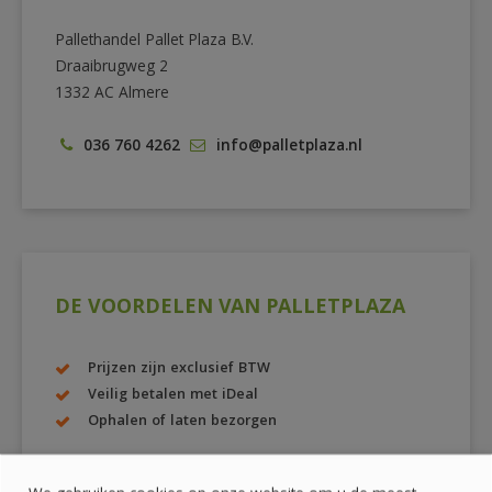
Pallethandel Pallet Plaza B.V.
Draaibrugweg 2
1332 AC Almere
036 760 4262
info@palletplaza.nl
DE VOORDELEN VAN PALLETPLAZA
Prijzen zijn exclusief BTW
Veilig betalen met iDeal
Ophalen of laten bezorgen