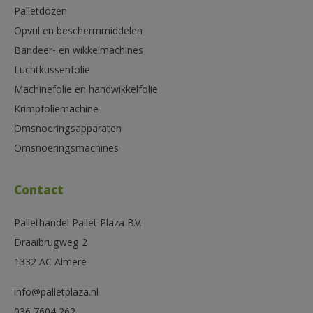
Palletdozen
Opvul en beschermmiddelen
Bandeer- en wikkelmachines
Luchtkussenfolie
Machinefolie en handwikkelfolie
Krimpfoliemachine
Omsnoeringsapparaten
Omsnoeringsmachines
Contact
Pallethandel Pallet Plaza B.V.
Draaibrugweg 2
1332 AC Almere
info@palletplaza.nl
036 7604 262