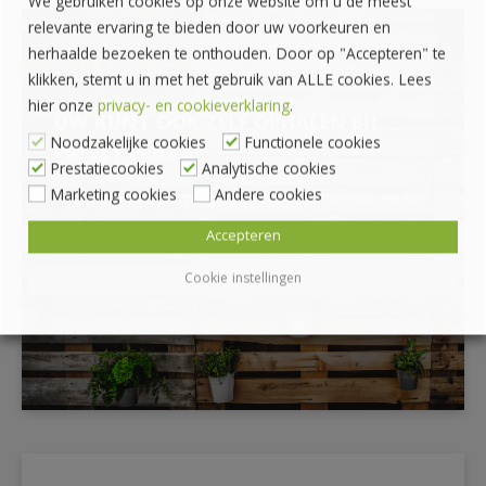
We gebruiken cookies op onze website om u de meest
relevante ervaring te bieden door uw voorkeuren en
herhaalde bezoeken te onthouden. Door op "Accepteren" te
ZELF OPHALEN?
klikken, stemt u in met het gebruik van ALLE cookies. Lees
hier onze
privacy- en cookieverklaring
.
UW KUNT OOK ZELF OPHALEN BIJ
Noodzakelijke cookies
Functionele cookies
PALLET PLAZA
Prestatiecookies
Analytische cookies
Marketing cookies
Andere cookies
*Afhalen alleen mogelijk na bestellen via onze
webshop
Accepteren
Cookie instellingen