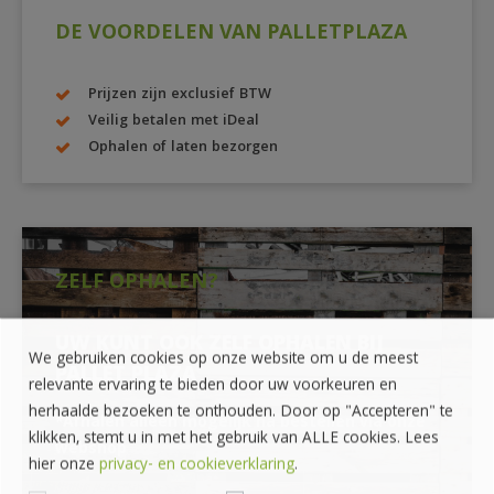
DE VOORDELEN VAN PALLETPLAZA
Prijzen zijn exclusief BTW
Veilig betalen met iDeal
Ophalen of laten bezorgen
ZELF OPHALEN?
UW KUNT OOK ZELF OPHALEN BIJ
We gebruiken cookies op onze website om u de meest
PALLET PLAZA
relevante ervaring te bieden door uw voorkeuren en
herhaalde bezoeken te onthouden. Door op "Accepteren" te
*Afhalen alleen mogelijk na bestellen via onze
klikken, stemt u in met het gebruik van ALLE cookies. Lees
webshop
hier onze
privacy- en cookieverklaring
.