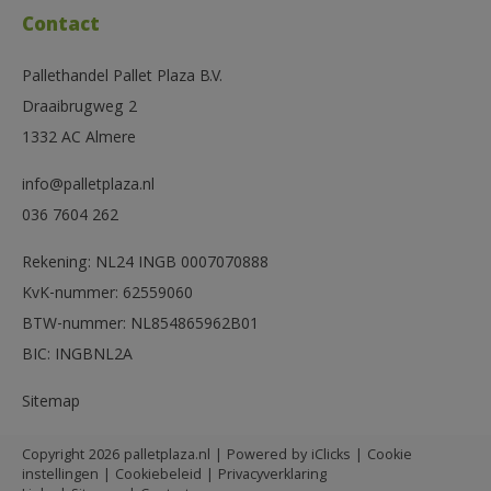
Contact
Pallethandel Pallet Plaza B.V.
Draaibrugweg 2
1332 AC Almere
info@palletplaza.nl
036 7604 262
Rekening: NL24 INGB 0007070888
KvK-nummer: 62559060
BTW-nummer: NL854865962B01
BIC: INGBNL2A
Sitemap
Copyright 2026 palletplaza.nl | Powered by
iClicks
|
Cookie
instellingen
|
Cookiebeleid
|
Privacyverklaring