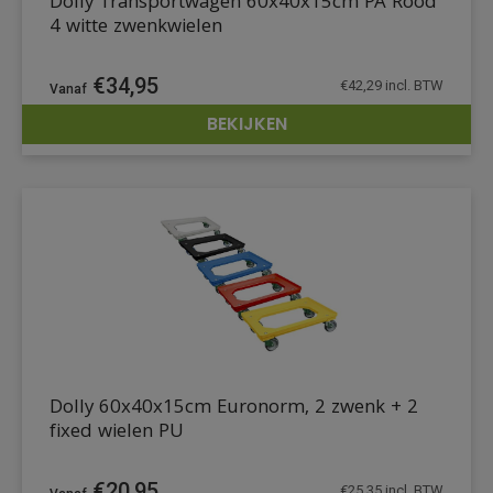
Dolly Transportwagen 60x40x15cm PA Rood
4 witte zwenkwielen
€
34,95
€
42,29
incl. BTW
BEKIJKEN
DETAILS
Dolly 60x40x15cm Euronorm, 2 zwenk + 2
fixed wielen PU
€
20,95
€
25,35
incl. BTW