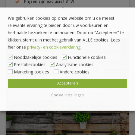
Prijzen zijn exclusief BTW
Veilig betalen met iDeal
Ophalen of laten bezorgen
We gebruiken cookies op onze website om u de meest
relevante ervaring te bieden door uw voorkeuren en
herhaalde bezoeken te onthouden. Door op "Accepteren" te
klikken, stemt u in met het gebruik van ALLE cookies. Lees
hier onze
privacy- en cookieverklaring
.
ZELF OPHALEN?
Noodzakelijke cookies
Functionele cookies
Prestatiecookies
Analytische cookies
UW KUNT OOK ZELF OPHALEN BIJ
Marketing cookies
Andere cookies
PALLET PLAZA
Accepteren
*Afhalen alleen mogelijk na bestellen via onze
Cookie instellingen
webshop