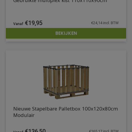
Gebruikte multiplex kist 110x110x90cm
€
19,95
€
24,14
incl. BTW
BEKIJKEN
DETAILS
Nieuwe Stapelbare Palletbox 100x120x80cm
Modulair
€
136,50
€
165,17
incl. BTW