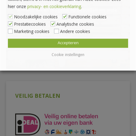
hier onze
privacy- en cookieverklaring
.
*Afhalen alleen mogelijk na bestellen via onze
Noodzakelijke cookies
Functionele cookies
webshop
Prestatiecookies
Analytische cookies
Marketing cookies
Andere cookies
Accepteren
Cookie instellingen
VEILIG BETALEN