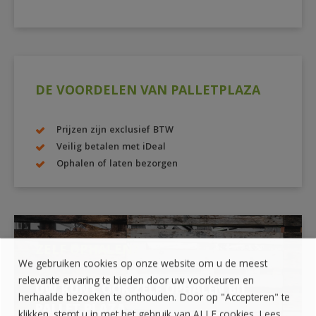
DE VOORDELEN VAN PALLETPLAZA
Prijzen zijn exclusief BTW
Veilig betalen met iDeal
Ophalen of laten bezorgen
ZELF OPHALEN?
We gebruiken cookies op onze website om u de meest
relevante ervaring te bieden door uw voorkeuren en
UW KUNT OOK ZELF OPHALEN BIJ
herhaalde bezoeken te onthouden. Door op "Accepteren" te
PALLET PLAZA
klikken, stemt u in met het gebruik van ALLE cookies. Lees