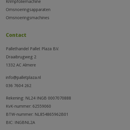
Krimpfoliemachine
Omsnoeringsapparaten
Omsnoeringsmachines
Contact
Pallethandel Pallet Plaza B.V.
Draaibrugweg 2
1332 AC Almere
info@palletplaza.nl
036 7604 262
Rekening: NL24 INGB 0007070888
KvK-nummer: 62559060
BTW-nummer: NL854865962B01
BIC: INGBNL2A