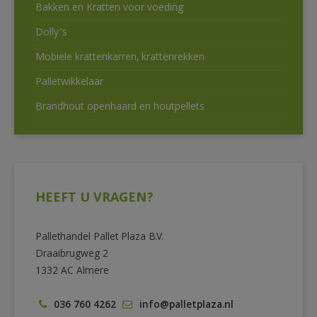
Bakken en Kratten voor voeding
Dolly’s
Mobiele krattenkarren, krattenrekken
Palletwikkelaar
Brandhout openhaard en houtpellets
HEEFT U VRAGEN?
Pallethandel Pallet Plaza B.V.
Draaibrugweg 2
1332 AC Almere
036 760 4262
info@palletplaza.nl