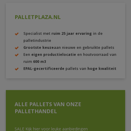
PALLETPLAZA.NL
Specialist met
ruim 25 jaar ervaring
in de
palletindustrie
Grootste keuze
aan nieuwe en gebruikte pallets
Een
eigen productielocatie
en houtvoorraad van
ruim
600 m3
EPAL-gecertificeerde
pallets van
hoge kwaliteit
ALLE PALLETS VAN ONZE
PALLETHANDEL
SALE Kijk hier voor leuke aanbiedingen