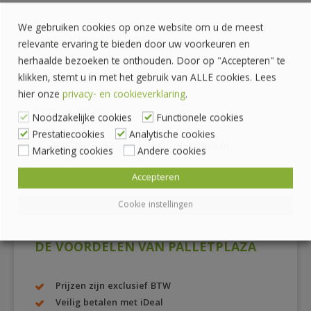
We gebruiken cookies op onze website om u de meest
HEEFT U VRAGEN?
relevante ervaring te bieden door uw voorkeuren en
herhaalde bezoeken te onthouden. Door op "Accepteren" te
klikken, stemt u in met het gebruik van ALLE cookies. Lees
Pallethandel Pallet Plaza B.V.
hier onze
privacy- en cookieverklaring
.
Draaibrugweg 2
1332 AC Almere
Noodzakelijke cookies
Functionele cookies
Prestatiecookies
Analytische cookies
036 760 4262
info@palletplaza.nl
Marketing cookies
Andere cookies
Accepteren
Cookie instellingen
DE VOORDELEN VAN PALLETPLAZA
Prijzen zijn exclusief BTW
Veilig betalen met iDeal