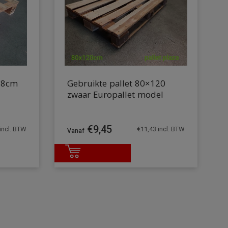
x88cm
Gebruikte pallet 80×120
zwaar Europallet model
€
9,45
incl. BTW
€
11,43
incl. BTW