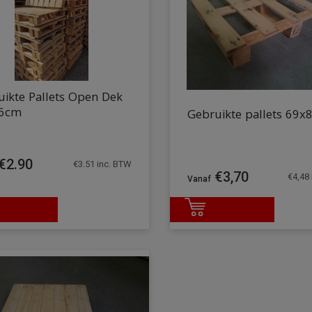
ikte Pallets Open Dek
6cm
Gebruikte pallets 69
€
2.90
€
3.51
inc. BTW
€
3,70
€
4,48