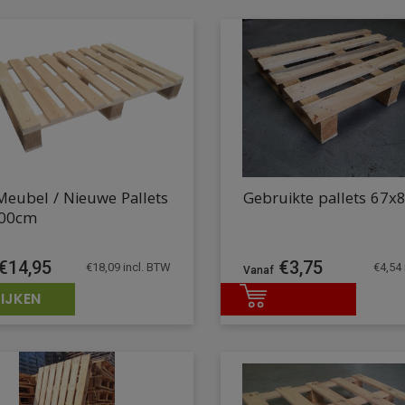
Meubel / Nieuwe Pallets
Gebruikte pallets 67
00cm
€
14,95
€
3,75
€
18,09
incl. BTW
€
4,54
IJKEN