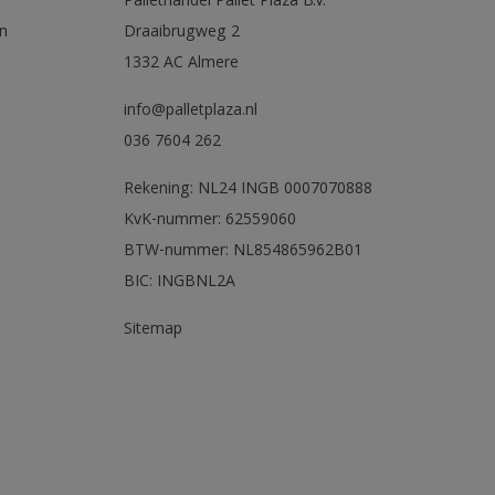
Pallethandel Pallet Plaza B.V.
n
Draaibrugweg 2
1332 AC Almere
info@palletplaza.nl
036 7604 262
Rekening: NL24 INGB 0007070888
KvK-nummer: 62559060
BTW-nummer: NL854865962B01
BIC: INGBNL2A
Sitemap