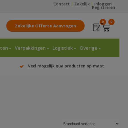
Contact
|
Zakelijk
|
Inloggen
|
Registreren
0
0
Zakelijke Offerte Aanvragen
tten
Verpakkingen
Logistiek
Overige
Veel mogelijk qua producten op maat