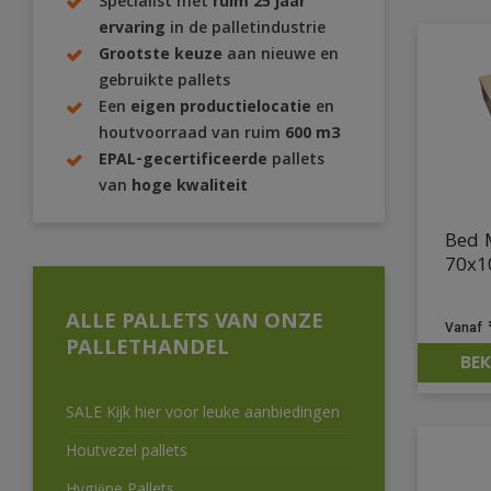
Specialist met
ruim 25 jaar
ervaring
in de palletindustrie
Grootste keuze
aan nieuwe en
gebruikte pallets
Een
eigen productielocatie
en
houtvoorraad van ruim
600 m3
EPAL-gecertificeerde
pallets
van
hoge kwaliteit
Bed 
70x1
ALLE PALLETS VAN ONZE
PALLETHANDEL
BEK
SALE Kijk hier voor leuke aanbiedingen
Houtvezel pallets