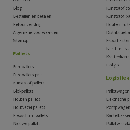
Over ons
Euronorm b
Blog
Kunststof s
Bestellen en betalen
Kunststof pa
Retour zending
Houten fruit
Algemene voorwaarden
Distributieb
Sitemap
Export kiste
Nestbare st
Pallets
Krattenkarre
Dolly’s
Europallets
Europallets prijs
Logistiek
Kunststof pallets
Blokpallets
Palletwagen
Houten pallets
Elektrische 
Houtvezel pallets
Pompwage
Piepschuim pallets
Kantelbakke
Nieuwe pallets
Palletwikkel