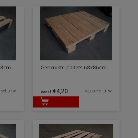
x88cm
Gebruikte pallets 68x86cm
€
4,20
incl. BTW
€
5,08
incl. BTW