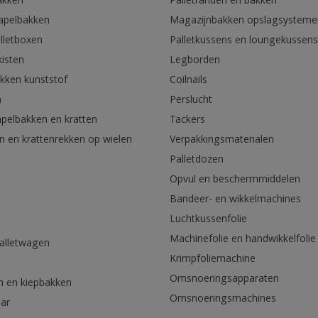
akken
Palletranden en bakken
tapelbakken
Magazijnbakken opslagsysteme
lletboxen
Palletkussens en loungekussens
kisten
Legborden
akken kunststof
Coilnails
n
Perslucht
apelbakken en kratten
Tackers
n en krattenrekken op wielen
Verpakkingsmaterialen
Palletdozen
Opvul en beschermmiddelen
Bandeer- en wikkelmachines
Luchtkussenfolie
Machinefolie en handwikkelfolie
palletwagen
Krimpfoliemachine
n
Omsnoeringsapparaten
n en kiepbakken
Omsnoeringsmachines
aar