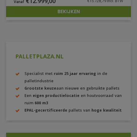
€
12.999,00
€
15.728,79
incl. BTW
BEKIJKEN
DETAILS
PALLETPLAZA.NL
Specialist met
ruim 25 jaar ervaring
in de
palletindustrie
Grootste keuze
aan nieuwe en gebruikte pallets
Een
eigen productielocatie
en houtvoorraad van
ruim
600 m3
EPAL-gecertificeerde
pallets van
hoge kwaliteit