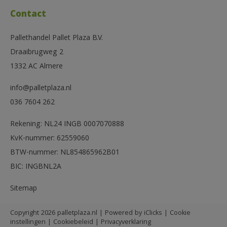
Contact
Pallethandel Pallet Plaza B.V.
Draaibrugweg 2
1332 AC Almere
info@palletplaza.nl
036 7604 262
Rekening: NL24 INGB 0007070888
KvK-nummer: 62559060
BTW-nummer: NL854865962B01
BIC: INGBNL2A
Sitemap
Copyright 2026 palletplaza.nl | Powered by
iClicks
|
Cookie
instellingen
|
Cookiebeleid
|
Privacyverklaring