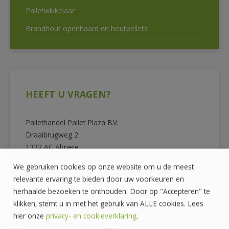
Palletwikkelaar
Brandhout openhaard en houtpellets
HEEFT U VRAGEN?
Pallethandel Pallet Plaza B.V.
Draaibrugweg 2
1332 AC Almere
We gebruiken cookies op onze website om u de meest
036 760 4262
info@palletplaza.nl
relevante ervaring te bieden door uw voorkeuren en
herhaalde bezoeken te onthouden. Door op "Accepteren" te
klikken, stemt u in met het gebruik van ALLE cookies. Lees
hier onze
privacy- en cookieverklaring
.