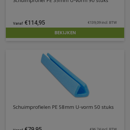
Schuimprofiel PE 35mm U-vorm 90 stuks
€
114,95
€
139,09
incl. BTW
BEKIJKEN
DETAILS
Schuimprofielen PE 58mm U-vorm 50 stuks
€
79,95
€
96,74
incl. BTW