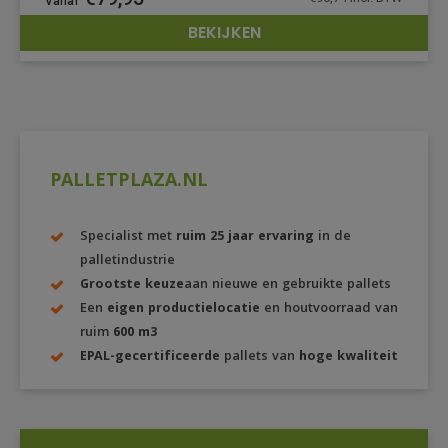
BEKIJKEN
DETAILS
PALLETPLAZA.NL
Specialist met
ruim 25 jaar ervaring
in de
palletindustrie
Grootste keuze
aan nieuwe en gebruikte pallets
Een
eigen productielocatie
en houtvoorraad van
ruim
600 m3
EPAL-gecertificeerde
pallets van
hoge kwaliteit