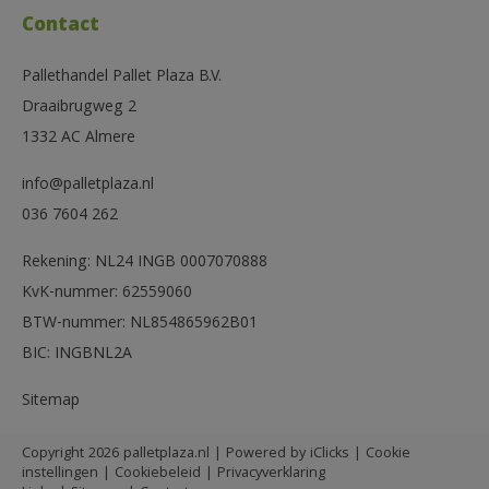
Contact
Pallethandel Pallet Plaza B.V.
Draaibrugweg 2
1332 AC Almere
info@palletplaza.nl
036 7604 262
Rekening: NL24 INGB 0007070888
KvK-nummer: 62559060
BTW-nummer: NL854865962B01
BIC: INGBNL2A
Sitemap
Copyright 2026 palletplaza.nl | Powered by
iClicks
|
Cookie
instellingen
|
Cookiebeleid
|
Privacyverklaring