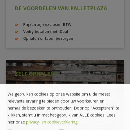
DE VOORDELEN VAN PALLETPLAZA
Prijzen zijn exclusief BTW
Veilig betalen met iDeal
Ophalen of laten bezorgen
ZELF OPHALEN?
UW KUNT OOK ZELF OPHALEN BIJ
We gebruiken cookies op onze website om u de meest
PALLET PLAZA
relevante ervaring te bieden door uw voorkeuren en
herhaalde bezoeken te onthouden. Door op "Accepteren" te
*Afhalen alleen mogelijk na bestellen via onze
klikken, stemt u in met het gebruik van ALLE cookies. Lees
webshop
hier onze
privacy- en cookieverklaring
.