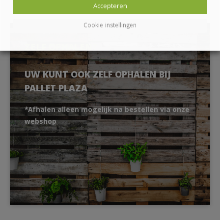
Accepteren
Cookie instellingen
ZELF OPHALEN?
UW KUNT OOK ZELF OPHALEN BIJ
PALLET PLAZA
*Afhalen alleen mogelijk na bestellen via onze
webshop