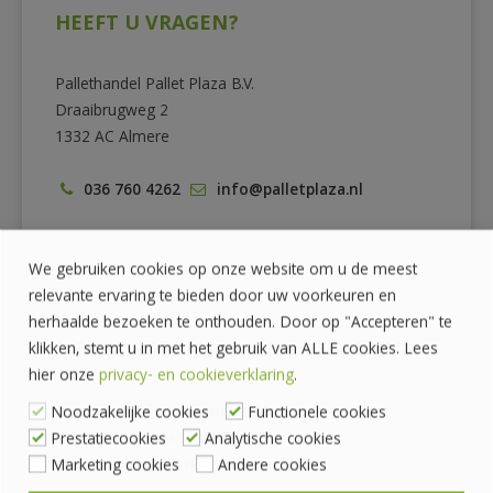
HEEFT U VRAGEN?
Pallethandel Pallet Plaza B.V.
Draaibrugweg 2
1332 AC Almere
036 760 4262
info@palletplaza.nl
We gebruiken cookies op onze website om u de meest
relevante ervaring te bieden door uw voorkeuren en
herhaalde bezoeken te onthouden. Door op "Accepteren" te
DE VOORDELEN VAN PALLETPLAZA
klikken, stemt u in met het gebruik van ALLE cookies. Lees
hier onze
privacy- en cookieverklaring
.
Prijzen zijn exclusief BTW
Noodzakelijke cookies
Functionele cookies
Veilig betalen met iDeal
Prestatiecookies
Analytische cookies
Ophalen of laten bezorgen
Marketing cookies
Andere cookies