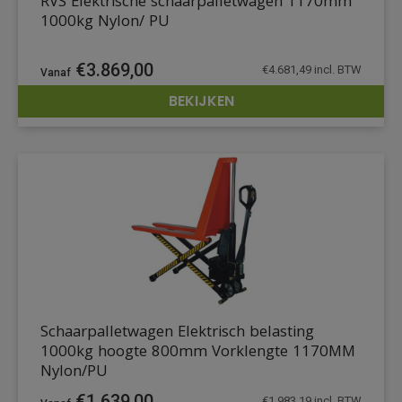
RVS Elektrische schaarpalletwagen 1170mm
1000kg Nylon/ PU
€
3.869,00
€
4.681,49
incl. BTW
BEKIJKEN
DETAILS
Schaarpalletwagen Elektrisch belasting
1000kg hoogte 800mm Vorklengte 1170MM
Nylon/PU
€
1.639,00
€
1.983,19
incl. BTW