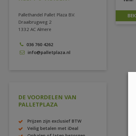
Pallethandel Pallet Plaza B.V.
BEK
Draaibrugweg 2
1332 AC Almere
036 760 4262
info@palletplaza.nl
DE VOORDELEN VAN
PALLETPLAZA
Prijzen zijn exclusief BTW
Veilig betalen met iDeal