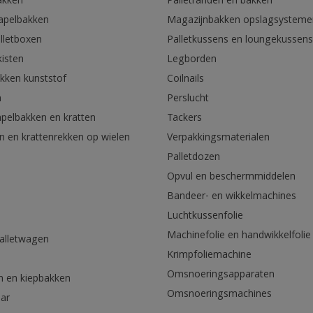
akken
Palletranden en bakken
tapelbakken
Magazijnbakken opslagsysteme
lletboxen
Palletkussens en loungekussens
kisten
Legborden
akken kunststof
Coilnails
n
Perslucht
apelbakken en kratten
Tackers
n en krattenrekken op wielen
Verpakkingsmaterialen
Palletdozen
Opvul en beschermmiddelen
Bandeer- en wikkelmachines
Luchtkussenfolie
Machinefolie en handwikkelfolie
palletwagen
Krimpfoliemachine
n
Omsnoeringsapparaten
n en kiepbakken
Omsnoeringsmachines
aar