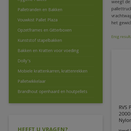
Hygiëne Pallets
weegt de 
pallettru
Palletranden en Bakken
vrachtwag
Vouwkist Pallet Plaza
het gewic
Opzetframes en Gitterboxen
Enig result
Kunststof stapelbakken
Bakken en Kratten voor voeding
Dolly’s
Mobiele krattenkarren, krattenrekken
Palletwikkelaar
Brandhout openhaard en houtpellets
RVS P
2000
Nylo
HEEFT U VRAGEN?