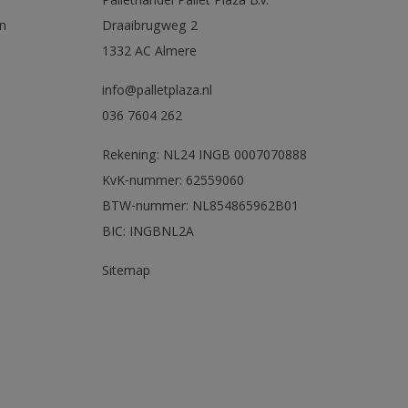
Pallethandel Pallet Plaza B.V.
n
Draaibrugweg 2
1332 AC Almere
info@palletplaza.nl
036 7604 262
Rekening: NL24 INGB 0007070888
KvK-nummer: 62559060
BTW-nummer: NL854865962B01
BIC: INGBNL2A
Sitemap