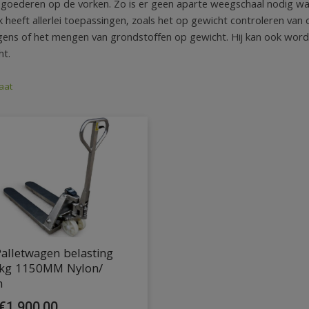
goederen op de vorken. Zo is er geen aparte weegschaal nodig w
ck heeft allerlei toepassingen, zoals het op gewicht controleren v
ens of het mengen van grondstoffen op gewicht. Hij kan ook worde
ht.
aat
alletwagen belasting
kg 1150MM Nylon/
n
€
1.900,00