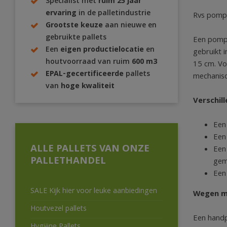
Specialist met
ruim 25 jaar
ervaring
in de palletindustrie
Rvs pom
Grootste keuze
aan nieuwe en
gebruikte pallets
Een pompw
Een
eigen productielocatie
en
gebruikt 
houtvoorraad van ruim
600 m3
15 cm. Vo
EPAL-gecertificeerde
pallets
mechanisc
van
hoge kwaliteit
Verschi
Een
Een
ALLE PALLETS VAN ONZE
Een
PALLETHANDEL
gema
Een
SALE Kijk hier voor leuke aanbiedingen
Wegen m
Houtvezel pallets
Een handp