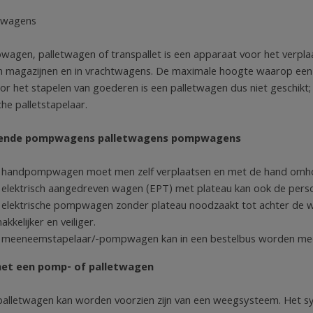
pwagens
agen, palletwagen of transpallet is een apparaat voor het verpla
in magazijnen en in vrachtwagens. De maximale hoogte waarop e
or het stapelen van goederen is een palletwagen dus niet geschikt;
he palletstapelaar.
llende pompwagens palletwagens pompwagens
 handpompwagen moet men zelf verplaatsen en met de hand omho
 elektrisch aangedreven wagen (EPT) met plateau kan ook de perso
 elektrische pompwagen zonder plateau noodzaakt tot achter de wag
kkelijker en veiliger.
 meeneemstapelaar/-pompwagen kan in een bestelbus worden m
et een pomp- of palletwagen
alletwagen kan worden voorzien zijn van een weegsysteem. Het sy