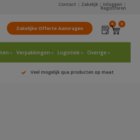
Contact
|
Zakelijk
|
Inloggen
|
Registreren
0
0
Zakelijke Offerte Aanvragen
tten
Verpakkingen
Logistiek
Overige
Veel mogelijk qua producten op maat