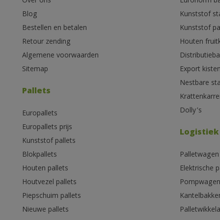
Over ons
Euronorm b
Blog
Kunststof s
Bestellen en betalen
Kunststof pa
Retour zending
Houten fruit
Algemene voorwaarden
Distributieb
Sitemap
Export kiste
Nestbare st
Pallets
Krattenkarre
Dolly’s
Europallets
Europallets prijs
Logistiek
Kunststof pallets
Blokpallets
Palletwagen
Houten pallets
Elektrische 
Houtvezel pallets
Pompwage
Piepschuim pallets
Kantelbakke
Nieuwe pallets
Palletwikkel