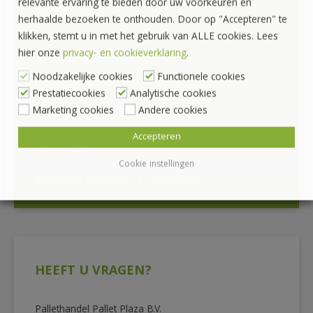
relevante ervaring te bieden door uw voorkeuren en
Vouwkist Pallet Plaza
herhaalde bezoeken te onthouden. Door op "Accepteren" te
Opzetframes en Gitterboxen
klikken, stemt u in met het gebruik van ALLE cookies. Lees
hier onze
privacy- en cookieverklaring
.
Kunststof stapelbakken
Noodzakelijke cookies
Functionele cookies
Bakken en Kratten voor voeding
Prestatiecookies
Analytische cookies
Dolly’s
Marketing cookies
Andere cookies
Mobiele krattenkarren, krattenrekken
Accepteren
Palletwikkelaar
Cookie instellingen
Brandhout openhaard en houtpellets
HEEFT U VRAGEN?
Pallethandel Pallet Plaza B.V.