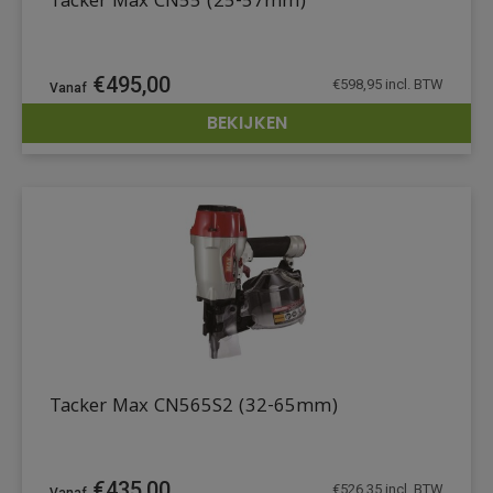
Tacker Max CN55 (25-57mm)
€
495,00
€
598,95
incl. BTW
BEKIJKEN
DETAILS
Tacker Max CN565S2 (32-65mm)
€
435,00
€
526,35
incl. BTW