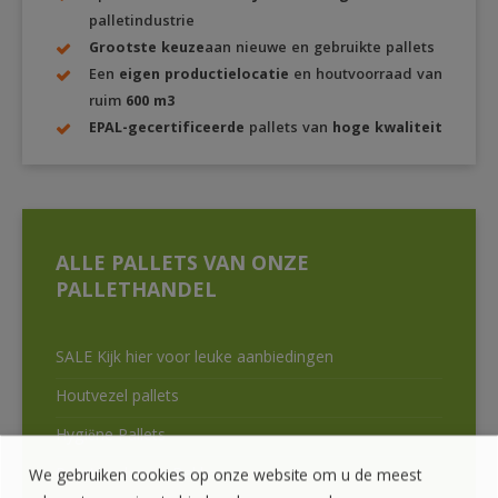
palletindustrie
Grootste keuze
aan nieuwe en gebruikte pallets
Een
eigen productielocatie
en houtvoorraad van
ruim
600 m3
EPAL-gecertificeerde
pallets van
hoge kwaliteit
ALLE PALLETS VAN ONZE
PALLETHANDEL
SALE Kijk hier voor leuke aanbiedingen
Houtvezel pallets
Hygiëne Pallets
Palletranden en Bakken
We gebruiken cookies op onze website om u de meest