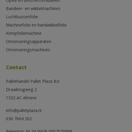
Opvul en beschermmiddelen
Bandeer- en wikkelmachines
Luchtkussenfolie
Machinefolie en handwikkelfolie
Krimpfoliemachine
Omsnoeringsapparaten
Omsnoeringsmachines
Contact
Pallethandel Pallet Plaza B.V.
Draaibrugweg 2
1332 AC Almere
info@palletplaza.nl
036 7604 262
Rekening: NL24 INGB 0007070888