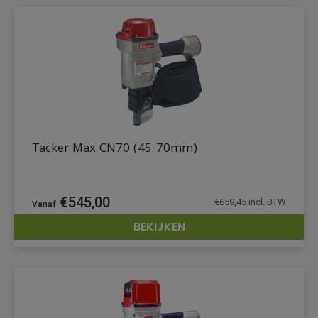
Tacker Max CN70 (45-70mm)
€
545,00
€
659,45
incl. BTW
BEKIJKEN
DETAILS