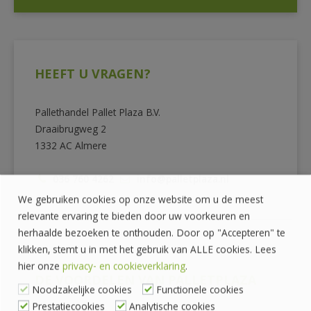
HEEFT U VRAGEN?
Pallethandel Pallet Plaza B.V.
Draaibrugweg 2
1332 AC Almere
036 760 4262
info@palletplaza.nl
We gebruiken cookies op onze website om u de meest
relevante ervaring te bieden door uw voorkeuren en
herhaalde bezoeken te onthouden. Door op "Accepteren" te
klikken, stemt u in met het gebruik van ALLE cookies. Lees
hier onze
privacy- en cookieverklaring
.
DE VOORDELEN VAN PALLETPLAZA
Noodzakelijke cookies
Functionele cookies
Prestatiecookies
Analytische cookies