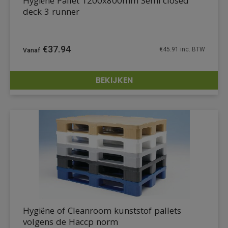
Hygiëne Pallet 1200x800mm Semi closed
deck 3 runner
€
37.94
€
45.91
inc. BTW
BEKIJKEN
DETAILS
Hygiëne of Cleanroom kunststof pallets
volgens de Haccp norm