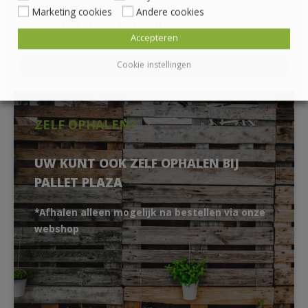
Prijzen zijn exclusief BTW
Marketing cookies
Andere cookies
Veilig betalen met iDeal
Accepteren
Ophalen of laten bezorgen
Cookie instellingen
ZELF OPHALEN?
UW KUNT OOK ZELF OPHALEN BIJ
PALLET PLAZA
*Afhalen alleen mogelijk na bestellen via onze
webshop