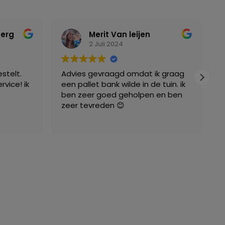
berg
Merit Van leijen
2 Juli 2024
stelt.
Advies gevraagd omdat ik graag
W
rvice! ik
een pallet bank wilde in de tuin. ik
w
ben zeer goed geholpen en ben
Z
zeer tevreden 😊
g
b
L