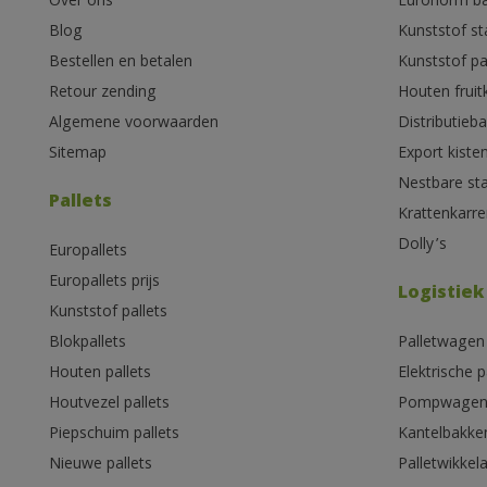
Over ons
Euronorm b
Blog
Kunststof s
Bestellen en betalen
Kunststof pa
Retour zending
Houten fruit
Algemene voorwaarden
Distributieb
Sitemap
Export kiste
Nestbare st
Pallets
Krattenkarre
Dolly’s
Europallets
Europallets prijs
Logistiek
Kunststof pallets
Blokpallets
Palletwagen
Houten pallets
Elektrische 
Houtvezel pallets
Pompwage
Piepschuim pallets
Kantelbakke
Nieuwe pallets
Palletwikkel