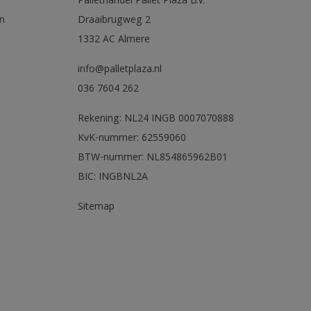
Pallethandel Pallet Plaza B.V.
n
Draaibrugweg 2
1332 AC Almere
info@palletplaza.nl
036 7604 262
Rekening: NL24 INGB 0007070888
KvK-nummer: 62559060
BTW-nummer: NL854865962B01
BIC: INGBNL2A
Sitemap