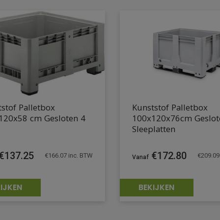
stof Palletbox
Kunststof Palletbox
120x58 cm Gesloten 4
100x120x76cm Geslot
Sleeplatten
€
137.25
€
172.80
€
166.07
inc. BTW
€
209.09
IJKEN
BEKIJKEN