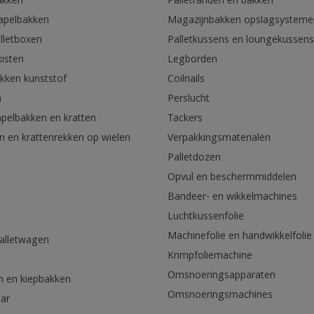
akken
Palletranden en bakken
tapelbakken
Magazijnbakken opslagsysteme
lletboxen
Palletkussens en loungekussens
kisten
Legborden
akken kunststof
Coilnails
n
Perslucht
apelbakken en kratten
Tackers
n en krattenrekken op wielen
Verpakkingsmaterialen
Palletdozen
Opvul en beschermmiddelen
Bandeer- en wikkelmachines
Luchtkussenfolie
Machinefolie en handwikkelfolie
palletwagen
Krimpfoliemachine
n
Omsnoeringsapparaten
n en kiepbakken
Omsnoeringsmachines
aar