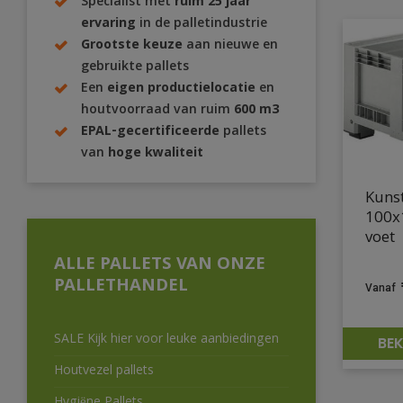
Specialist met
ruim 25 jaar
ervaring
in de palletindustrie
Grootste keuze
aan nieuwe en
gebruikte pallets
Een
eigen productielocatie
en
houtvoorraad van ruim
600 m3
EPAL-gecertificeerde
pallets
van
hoge kwaliteit
Kunst
100x
voet
ALLE PALLETS VAN ONZE
PALLETHANDEL
SALE Kijk hier voor leuke aanbiedingen
BEK
Houtvezel pallets