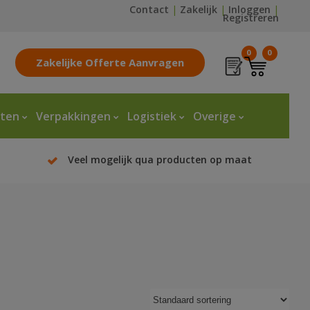
Contact
|
Zakelijk
|
Inloggen
|
Registreren
0
0
Zakelijke Offerte Aanvragen
tten
Verpakkingen
Logistiek
Overige
Veel mogelijk qua producten op maat