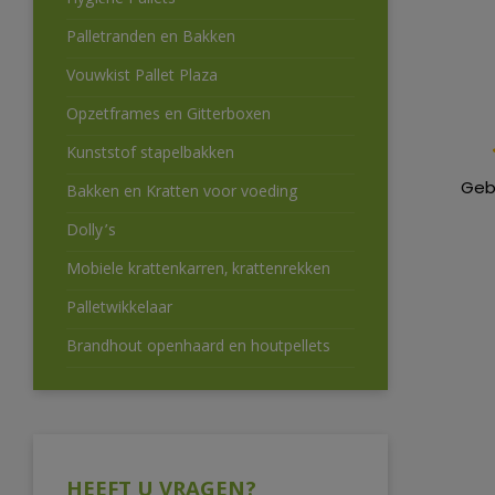
Hygiëne Pallets
Palletranden en Bakken
Vouwkist Pallet Plaza
Opzetframes en Gitterboxen
Kunststof stapelbakken
Geb
Bakken en Kratten voor voeding
Dolly’s
Mobiele krattenkarren, krattenrekken
Palletwikkelaar
Brandhout openhaard en houtpellets
HEEFT U VRAGEN?